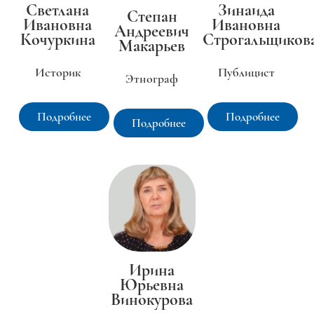
Светлана
Зинаида
Степан
Ивановна
Ивановна
Андреевич
Кочуркина
Строгальщиков
Макарьев
Историк
Публицист
Этнограф
Подробнее
Подробнее
Подробнее
Ирина
Юрьевна
Винокурова