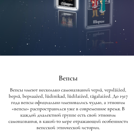
Вепсы
Вепсы имеют несколько самоназваний vepsä, vepsläižed,
bepsä, bepsaažed, lüdinikad, lüdilaižed, tägalaižed. До 1917
года вепсы официально именовались чудью, а этноним
«вепсы» распространился уже в современное время. В
каждой диалектной группе есть свой этноним
самоназвания, в какой-то мере отражающий особенности
вепсской этнической истории.