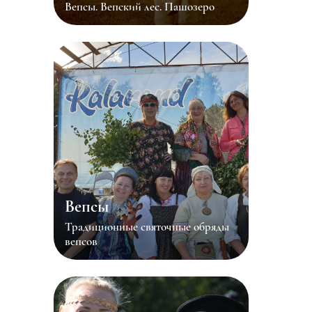
Вепсы. Вепский лес. Пашозеро
Вепсы
Традиционные святочные обряды
вепсов