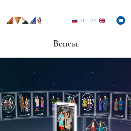
РУ
|
EN
Вепсы