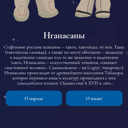
Нганасаны
Старинное русское название – тавги, тавгийцы, от нен. Тавы
(тавгийская самоядь), а также по месту обитания – авамские
и вадеевские самоеды или те же авамские и вадеевские
тавги. Нганасаны – искусственный этноним, означает
«настоящий человек». Самоназвание – ня («друг, товарищ»).
Нганасаны происходят от древнейшего населения Таймыра,
которое переняло язык и культуру пришедших с юга
самодийских племен. Однако еще в XVII в. они
представляли не единый народ, а четыре племени-пясидская
самоядь, кураки, тидирисы и тавги. Кто из них кроме
О народе
О языке
пясидской самояди говорил тогда на самодийском наречии
— неизвестно. Другое вкрапление в нганасанскую культуру
принес народ, о котором имеются лишь известные многим
нганасанам смутные предания о том, что где-то на востоке у
них живут родственники. По некоторым косвенным
этнографическим признакам это юкагиры.