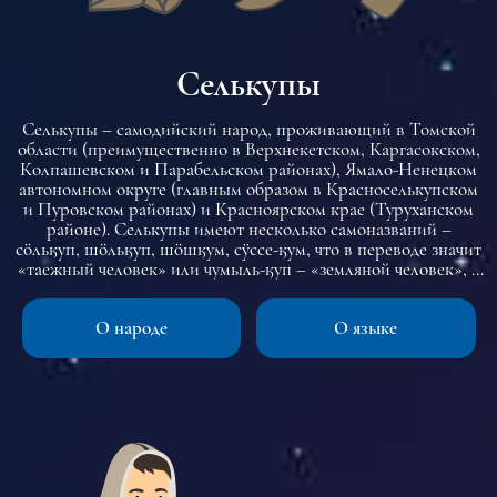
Селькупы
Селькупы – самодийский народ, проживающий в Томской
области (преимущественно в Верхнекетском, Каргасокском,
Колпашевском и Парабельском районах), Ямало-Ненецком
автономном округе (главным образом в Красноселькупском
и Пуровском районах) и Красноярском крае (Туруханском
районе). Селькупы имеют несколько самоназваний –
сöльӄуп, шöльӄуп, шöшӄум, сӱссе-ӄум, что в переводе значит
«таежный человек» или чумыль-ӄуп – «земляной человек», в
южной группе были также зафиксированы названия
тюйӄум, пайӄум. До 1930-х селькупов называли остяками, в
О народе
О языке
научной литературе – остяками, самоедами или остяко-
самоедами. Название селькупы было введено в
отечественную научную литературу в 1930-е гг. известным
лингвистом и этнографом Г.Н. Прокофьевым и происходит
от самоназвания северных селькупов.