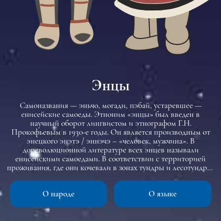
Энцы
Самоназвания — эньчо, могади, пэбай, устаревшее —
енисейские самоеды. Этноним «энцы» был введен в
научный оборот лингвистом и этнографом Г.Н.
Прокофьевым в 1930-е годы. Он является производным от
энецкого энэтэ / эннэчэ – «человек, мужчина». В
дореволюционной литературе всех энцев называли
енисейскими самоедами. В соответствии с территорией
проживания, где они кочевали в зонах тундры и лесотундры,
языковыми особенностями и отличными чертами
традиционной культуры, энцы делились на две группы:
О народе
О языке
тундровые и лесные.