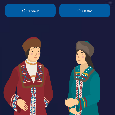
Под именем байаттар, или пачаттар телеуты известны
алтайцам и шорцам. Судя по тем данным, которыми в
О народе
О языке
настоящее время располагают востоковеды, этноним
«телеуты» является одним из древнейших на территории
Сибири и Центральной Азии.