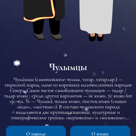
Чулымцы
Чулы́мцы (самоназвание: чулым, татар, татарлар;) —
тюркский народ, один из коренных малочисленных народов
Севера. Самое частое самоназвание чулымцев — тадар /
тадар кижи ; среди других вариантов — öс кижи, ӱс кижи (от
ср.-чул. Ӱс — Чулым), чулым кижи, пистиң кижи («наши
люди», «местные»). В составе чулымского народа
выделяются две крупные языковые, культурные и
этнографические группы: «верховские» и «низовские»
чулымцы — носители соответственно среднечулымского и
нижнечулымского говоров чулымского языка; условная
О народе
О языке
граница между ними может быть проведена примерно в