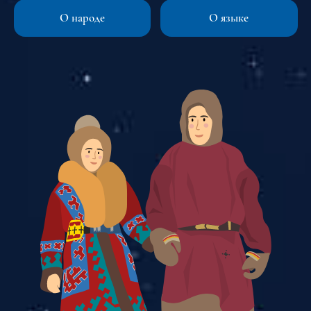
многочисленного рода). В русских летописях и документах
О народе
О языке
тундровые ненцы известны как «самоядь», «самоеды» и
«юраки», лесные ненцы — «кунная» (казымская) самоядь.
Название «самоед» как этноним для группы родственных
народов возникло в русском языке. Вероятнее всего, оно
происходит от саамского самэ-еднэ — «земля саамов, земля
людей».