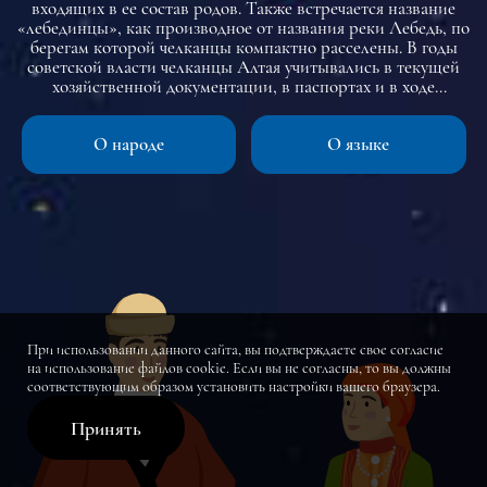
входящих в ее состав родов. Также встречается название
«лебединцы», как производное от названия реки Лебедь, по
берегам которой челканцы компактно расселены. В годы
советской власти челканцы Алтая учитывались в текущей
хозяйственной документации, в паспортах и в ходе
всесоюзных переписей населения как «алтайцы», а челканцы
Кемеровской обл. обычно как «шорцы».
О народе
О языке
При использовании данного сайта, вы подтверждаете свое согласие
на использование файлов cookie. Если вы не согласны, то вы должны
соответствующим образом установить настройки вашего браузера.
Принять