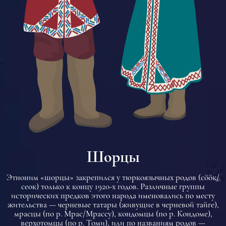
Шорцы
Этноним «шорцы» закрепился у тюркоязычных родов (сööк/
сеок) только к концу 1920-х годов. Различные группы
исторических предков этого народа именовались по месту
жительства — черневые татары (живущие в черневой тайге),
мрасцы (по р. Мрас/Мрассу), кондомцы (по р. Кондоме),
верхотомцы (по р. Томи), или по названиям родов —