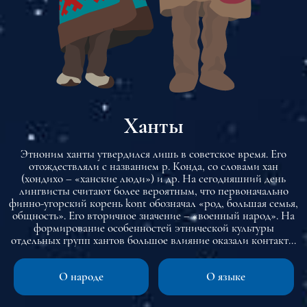
Ханты
Этноним ханты утвердился лишь в советское время. Его
отождествляли с названием р. Конда, со словами хан
(хондихо – «ханские люди») и др. На сегодняшний день
лингвисты считают более вероятным, что первоначально
финно-угорский корень kont обозначал «род, большая семья,
общность». Его вторичное значение – «военный народ». На
формирование особенностей этнической культуры
отдельных групп хантов большое влияние оказали контакты
и взаимодействия с соседними народами. Так, таежная
промысловая культура предков северных хантов испытала
О народе
О языке
сильное влияние ненецкой оленеводческой культуры, а также
коми.