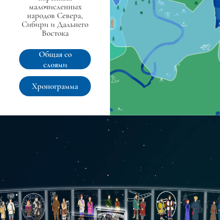
малочисленных
народов Севера,
Сибири и Дальнего
Востока
Общая со
слоями
Хронограмма