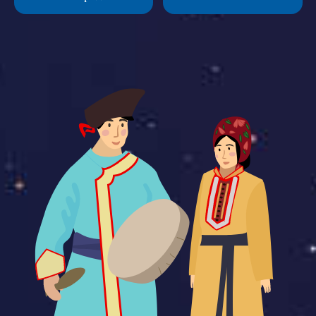
районе междуречья р. Яи и Кии (в Зырянском районе
Томской области).