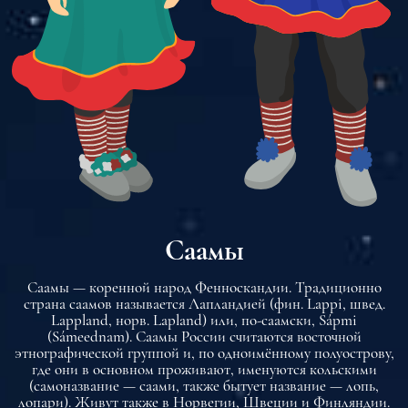
Саамы
Саамы — коренной народ Фенноскандии. Традиционно
страна саамов называется Лапландией (фин. Lappi, швед.
Lappland, норв. Lapland) или, по-саамски, Sápmi
(Sámeednam). Саамы России считаются восточной
этнографической группой и, по одноимённому полуострову,
где они в основном проживают, именуются кольскими
(самоназвание — саами, также бытует название — лопь,
лопари). Живут также в Норвегии, Швеции и Финляндии.