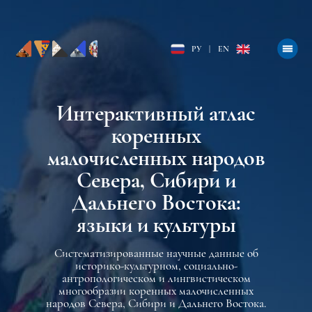
РУ
|
EN
Интерактивный атлас
коренных
малочисленных народов
Севера, Сибири и
Дальнего Востока:
языки и культуры
Систематизированные научные данные об
историко-культурном, социально-
антропологическом и лингвистическом
многообразии коренных малочисленных
народов Севера, Сибири и Дальнего Востока.