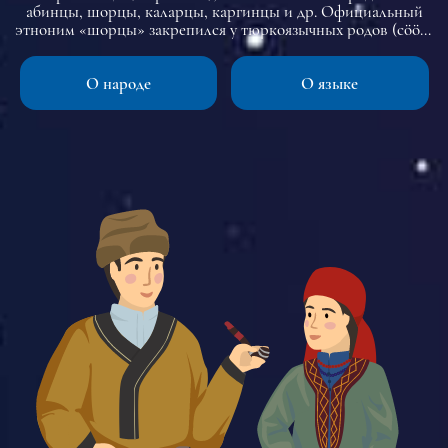
абинцы, шорцы, каларцы, каргинцы и др. Официальный
этноним «шорцы» закрепился у тюркоязычных родов (сööк/
сеок) верховьев Томи и ее притоков только к концу 1920-х
годов. До этого времени он употреблялся как самоназвание
О народе
О языке
одного из родов, Шор, проживавшего в верховьях реки
Кондомы. Общее самоназвание шорцев - тадар кижи.