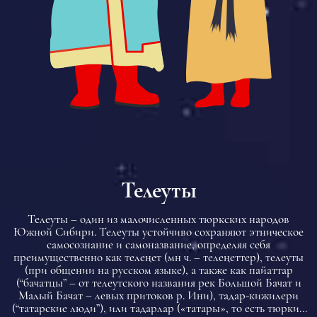
Телеуты
Телеуты – один из малочисленных тюркских народов
Южной Сибири. Телеуты устойчиво сохраняют этническое
самосознание и самоназвание, определяя себя
преимущественно как телеңет (мн ч. – телеңеттер), телеуты
(при общении на русском языке), а также как пайаттар
(“бачатцы” – от телеутского названия рек Большой Бачат и
Малый Бачат – левых притоков р. Ини), тадар-кижилери
(“татарские люди”), или тадарлар («татары», то есть тюрки).