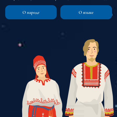
О народе
О языке