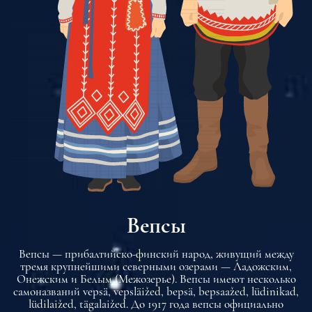
Вепсы
Вепсы — прибалтийско-финский народ, живущий между
тремя крупнейшими северными озерами — Ладожским,
Онежским и Белым (Межозерье). Вепсы имеют несколько
самоназваний vepsä, vepsläižed, bepsä, bepsaažed, lüdinikad,
lüdilaižed, tägalaižed. До 1917 года вепсы официально