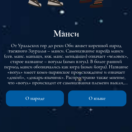
Манси
От Уральских гор до реки Оби живет коренной народ
таежного Зауралья – манси. Самоназвание народа манси
(сев. манс. маньщи, юж. манс. меньдьщи) означает «человек»,
старое название – вогулы (коми вэгул). В более ранний
период манси обозначались как югра (коми йогра). Название
«вогул» имеет коми-зырянское происхождение и означает
«дикий», «дикарь-язычник». Распространю также мнение,
что «вогул» происходит от самоназвания племени выкли,
кочевавшего в Северном Приуралье. Территория
расселения манси – западная часть Западно-Сибирской
О народе
О языке
равнины, включая Кондинскую низменность и Северо-
Сосьвинскую возвышенность, а также восточные склоны
Северного и Приполярного Урала.