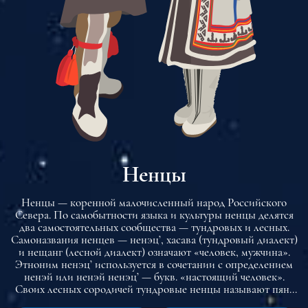
Ненцы
Ненцы — коренной малочисленный народ Российского
Севера. По самобытности языка и культуры ненцы делятся
два самостоятельных сообщества — тундровых и лесных.
Самоназвания ненцев — ненэц’, хасава (тундровый диалект)
и нещанг (лесной диалект) означают «человек, мужчина».
Этноним ненэц’ используется в сочетании с определением
ненэй или ненэй ненэц’ — букв. «настоящий человек».
Своих лесных сородичей тундровые ненцы называют пян-
хасава («лесной человек») или Пяками (по названию самого