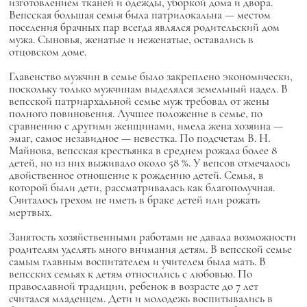
изготовлением тканей и одежды, уборкой дома и двора.
Вепсская большая семья была патрилокальна — местом
поселения брачных пар всегда являлся родительский дом
мужа. Сыновья, женатые и неженатые, оставались в
отцовском доме.
Главенство мужчин в семье было закреплено экономически,
поскольку только мужчинам выделялся земельный надел. В
вепсской патриархальной семье муж требовал от жены
полного повиновения. Лучшее положение в семье, по
сравнению с другими женщинами, имела жена хозяина —
эмаг, самое незавидное — невестка. По подсчетам В. Н.
Майнова, вепсская крестьянка в среднем рожала более 8
детей, но из них выживало около 58 %. У вепсов отмечалось
двойственное отношение к рождению детей. Семья, в
которой были дети, рассматривалась как благополучная.
Считалось грехом не иметь в браке детей или рожать
мертвых.
Занятость хозяйственными работами не давала возможности
родителям уделять много внимания детям. В вепсской семье
самым главным воспитателем и учителем была мать. В
вепсских семьях к детям относились с любовью. По
православной традиции, ребенок в возрасте до 7 лет
считался младенцем. Дети и молодежь воспитывались в