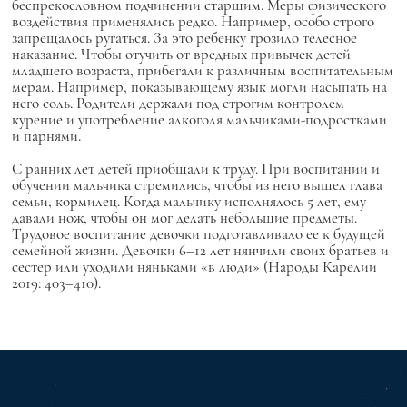
беспрекословном подчинении старшим. Меры физического
воздействия применялись редко. Например, особо строго
запрещалось ругаться. За это ребенку грозило телесное
наказание. Чтобы отучить от вредных привычек детей
младшего возраста, прибегали к различным воспитательным
мерам. Например, показывающему язык могли насыпать на
него соль. Родители держали под строгим контролем
курение и употребление алкоголя мальчиками-подростками
и парнями.
С ранних лет детей приобщали к труду. При воспитании и
обучении мальчика стремились, чтобы из него вышел глава
семьи, кормилец. Когда мальчику исполнялось 5 лет, ему
давали нож, чтобы он мог делать небольшие предметы.
Трудовое воспитание девочки подготавливало ее к будущей
семейной жизни. Девочки 6–12 лет нянчили своих братьев и
сестер или уходили няньками «в люди» (Народы Карелии
2019: 403–410).