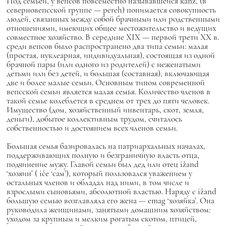
Под семьей, у вепсов повсеместно называвшейся kanz, (в
северновепсской группе — pereh) понимается совокупность
людей, связанных между собой брачными или родственными
отношениями, имеющих общее местожительство и ведущих
совместное хозяйство. В середине XIX — первой трети XX в.
среди вепсов было распространено два типа семьи: малая
(простая, нуклеарная, индивидуальная), состоящая из одной
брачной пары (или одного из родителей) с неженатыми
детьми или без детей, и большая (составная), включающая
две и более малые семьи. Основным типом современной
вепсской семьи является малая семья. Количество членов в
такой семье колеблется в среднем от трех до пяти человек.
Имущество (дом, хозяйственный инвентарь, скот, земля,
деньги), добытое коллективным трудом, считалось
собственностью и достоянием всех членов семьи.
Большая семья базировалась на патриархальных началах,
поддерживающих полную и безграничную власть отца,
подчинение мужу. Главой семьи был дед или отец
ižand
‘хозяин’ (
iče
‘сам’), который пользовался уважением у
остальных членов и обладал над ними, в том числе и
взрослыми сыновьями, абсолютной властью. Наряду с
ižand
большую семью возглавляла его жена —
emag
‘хозяйка’. Она
руководила женщинами, занятыми домашним хозяйством:
уходом за крупным и мелким рогатым скотом, птицей,