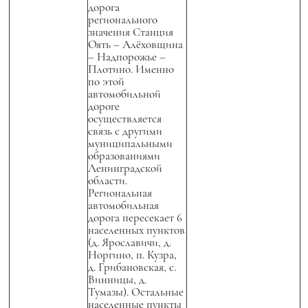
дорога
регионального
значения Станция
Оять – Алёховщина
– Надпорожье –
Плотино. Именно
по этой
автомобильной
дороге
осуществляется
связь с другими
муниципальными
образованиями
Ленинградской
области.
Региональная
автомобильная
дорога пересекает 6
населенных пунктов
(д. Ярославичи, д.
Норгино, п. Кузра,
д. Грибановская, с.
Винницы, д.
Тумазы). Остальные
населенные пункты