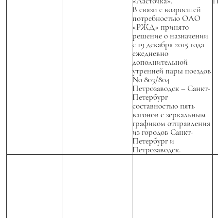
«Ласточка».
П
В связи с возросшей
потребностью ОАО
«РЖД» принято
решение о назначении
с 19 декабря 2015 года
ежедневно
дополнительной
утренней пары поездов
No 803/804
Петрозаводск – Санкт-
Петербург
составностью пять
вагонов с зеркальным
графиком отправления
из городов Санкт-
Петербург и
Петрозаводск.