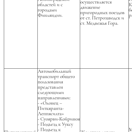
осуществляется
областей и с
К
движение
городами
б
пригородных поездов
Финляндии.
р
от ст. Петрозаводск и
ст. Медвежья Гора.
Автомобильный
транспорт общего
пользования
представлен
следующими
направлениями:
- «Олонец –
Питкяранта-
Леппясилта»
- Суоярви-Койриноя
- Подъезд к Ууксу
- Подъезд к
М