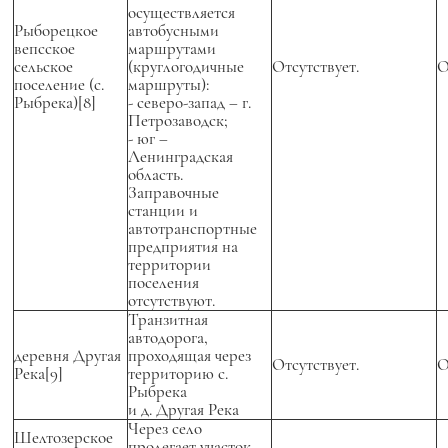
осуществляется
Рыборецкое
автобусными
вепсское
маршрутами
сельское
(круглогодичные
Отсутствует.
О
поселение (с.
маршруты):
Рыбрека)[8]
- северо-запад – г.
Петрозаводск;
- юг –
Ленинградская
область.
Заправочные
станции и
автотранспортные
предприятия на
территории
поселения
отсутствуют.
Транзитная
автодорога,
деревня Другая
проходящая через
Отсутствует.
О
Река[9]
территорию с.
Рыбрека
и д. Другая Река
Через село
Шелтозерское
пролегает участок