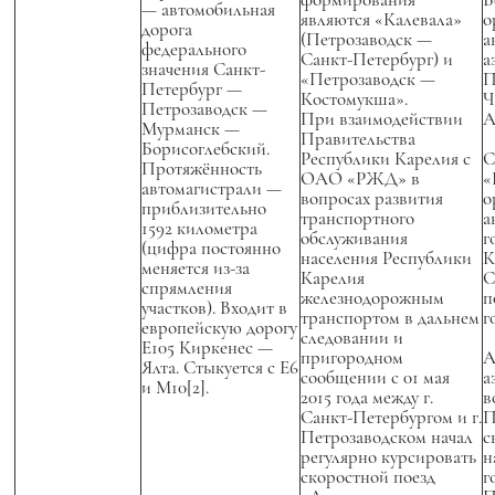
— автомобильная
являются «Калевала»
о
дорога
(Петрозаводск —
а
федерального
Санкт-Петербург) и
а
значения Санкт-
«Петрозаводск —
П
Петербург —
Костомукша».
Ч
Петрозаводск —
При взаимодействии
А
Мурманск —
Правительства
Борисоглебский.
Республики Карелия с
С
Протяжённость
ОАО «РЖД» в
«
автомагистрали —
вопросах развития
о
приблизительно
транспортного
а
1592 километра
обслуживания
г
(цифра постоянно
населения Республики
К
меняется из-за
Карелия
С
спрямления
железнодорожным
п
участков). Входит в
транспортом в дальнем
г
европейскую дорогу
следовании и
E105 Киркенес —
пригородном
А
Ялта. Стыкуется с E6
сообщении с 01 мая
а
и M10[2].
2015 года между г.
в
Санкт-Петербургом и г.
П
Петрозаводском начал
с
регулярно курсировать
н
скоростной поезд
г