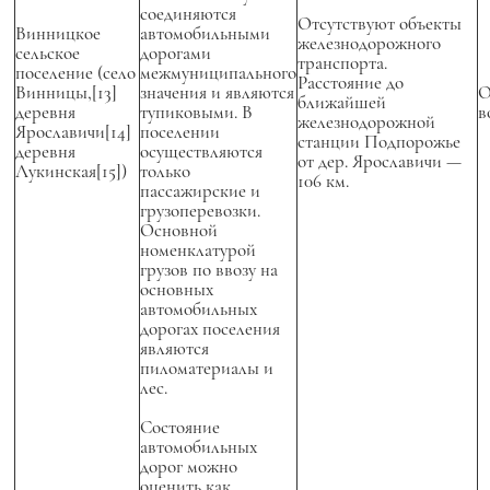
соединяются
Отсутствуют объекты
Винницкое
автомобильными
железнодорожного
сельское
дорогами
транспорта.
поселение (село
межмуниципального
Расстояние до
Винницы,[13]
значения и являются
О
ближайшей
деревня
тупиковыми. В
в
железнодорожной
Ярославичи[14]
поселении
станции Подпорожье
деревня
осуществляются
от дер. Ярославичи —
Лукинская[15])
только
106 км.
пассажирские и
грузоперевозки.
Основной
номенклатурой
грузов по ввозу на
основных
автомобильных
дорогах поселения
являются
пиломатериалы и
лес.
Состояние
автомобильных
дорог можно
оценить как