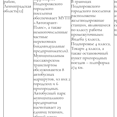
район,
В границах
п
Подпорожского
Ленинградская
Подпорожского
п
городского
область[12]
городского поселения
н
поселения
расположены
а
обеспечивает МУТП
железнодорожные
в
«Автогарант-
станции, являющиеся
с
Плюс», а также
по классу работы
н
немногочисленные
промежуточными:
х
частные
Яндеба 5 класса,
перевозчики
Подпорожье 4 класса,
(индивидуальные
Токари 4 класса, а
предприниматели).
также остановочный
Муниципальным
пункт пригородных
пассажирским
поездов – платформа
транспортом
274 км.
обслуживаются 8
автобусных
маршрутов, из них 2
городских и 6
пригородных.
Автобусный парк
муниципального
предприятия
насчитывает 29
единиц техники,
общий износ,