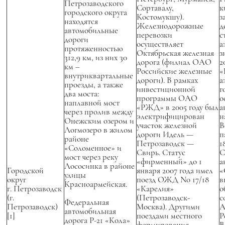
Петрозаводского
Сортавалу,
к
городского округа
Костомукшу).
з
находятся
Железнодорожные
д
автомобильные
перевозки
с
дороги
осуществляет
а
протяженностью
Октябрьская железная
з
312,9 км, из них 30
дорога (филиал ОАО
2
км –
Российские железные
«
внутриквартальные
дороги). В рамках
а
проезды, а также
инвестиционной
г
два моста:
программы ОАО
о
наплавной мост
«РЖД» в 2005 году был
а
через пролив между
электрифицирован
н
Онежским озером и
участок железной
B
Логмозеро в жилом
дороги Идель —
п
районе
Петрозаводск —
1
«Соломенное» и
Свирь. Статус
С
мост через реку
«фирменный» до 1
а
Лососинка в районе
Городской
января 2007 года имел
«
улицы
округ
поезд ОЖД No 17/18
в
Красноармейская.
г. Петрозаводск
«Карелия»
о
(г.
(Петрозаводск-
с
Федеральная
Петрозаводск)
Москва). Другими
А
автомобильная
[1]
поездами местного
Р
дорога Р-21 «Кола»
формирования
В