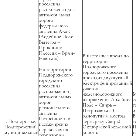
поселения
распложена одна
автомобильная
дорога
федерального
значения А-215
(Лодейное Поле –
Вытегра –
Прокшино –
Плесецк – Брин-
В настоящее время по
Наволок).
территории
Подпорожского
На территории
городского поселения
Подпорожского
проходит двухпутный
городского
электрифицированный
поселения
участок
расположено 15
железнодорожного
М
автомобильных
направления Лодейное
с
дорог
Поле – Свирь –
т
регионального
Петрозаводск (с
о
значения.
однопутным мостом
В
Потребности в
г. Подпорожье,
через реку Свирь)
т
пассажирских
Подпорожский
Октябрьской железной
П
перевозках на
муниципальный
дороги.
г
территории