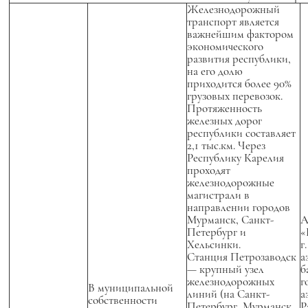
Железнодорожный
транспорт является
важнейшим фактором
экономического
развития республики,
на его долю
приходится более 90%
грузовых перевозок.
Протяженность
железных дорог
республики составляет
2,1 тыс.км. Через
Республику Карелия
проходят
железнодорожные
магистрали в
направлении городов
Мурманск, Санкт-
А
Петербург и
«
Хельсинки.
г
Станция Петрозаводск
а
— крупный узел
б
железнодорожных
г
В муниципальной
линий (на Санкт-
а
собственности
Петербург, Мурманск,
Р