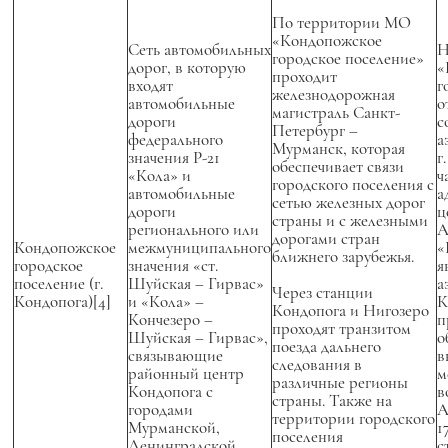
По территории МО
«Кондопожское
Сеть автомобильных
Н
городское поселение»
дорог, в которую
«
проходит
входят
г
железнодорожная
автомобильные
о
магистраль Санкт-
дороги
с
Петербург –
федерального
а
Мурманск, которая
значения Р-21
г
обеспечивает связи
«Кола» и
ч
городского поселения с
автомобильные
а
сетью железных дорог
дороги
ц
страны и с железными
регионального или
А
дорогами стран
Кондопожское
межмуниципального
«
ближнего зарубежья.
городское
значения «ст.
я
поселение (г.
Шуйская – Гирвас»
а
Через станции
Кондопога)[4]
и «Кола» –
К
Кондопога и Нигозеро
Кончезеро –
п
проходят транзитом
Шуйская – Гирвас»,
о
поезда дальнего
связывающие
в
следования в
районный центр
м
различные регионы
Кондопога с
в
страны. Также на
городами
А
территории городского
Мурманской,
1
поселения
Ленинградской
с