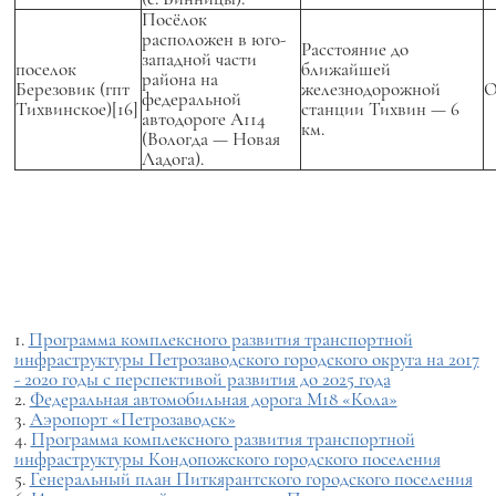
Посёлок
расположен в юго-
Расстояние до
западной части
поселок
ближайшей
района на
Березовик (гпт
железнодорожной
О
федеральной
Тихвинское)[16]
станции Тихвин — 6
автодороге А114
км.
(Вологда — Новая
Ладога).
1.
Программа комплексного развития транспортной
инфраструктуры Петрозаводского городского округа на 2017
- 2020 годы с перспективой развития до 2025 года
2.
Федеральная автомобильная дорога М18 «Кола»
3.
Аэропорт «Петрозаводск»
4.
Программа комплексного развития транспортной
инфраструктуры Кондопожского городского поселения
5.
Генеральный план Питкярантского городского поселения