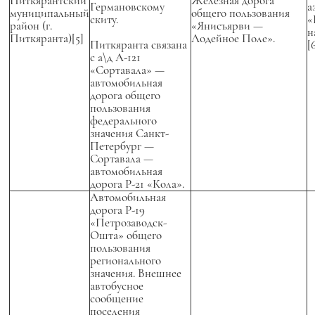
Питкярантский
Железная дорога
Германовскому
а
муниципальный
общего пользования
скиту.
«
район (г.
«Янисъярви —
н
Питкяранта)[5]
Лодейное Поле».
Питкяранта связана
[
с а\д А-121
«Сортавала» —
автомобильная
дорога общего
пользования
федерального
значения Санкт-
Петербург —
Сортавала —
автомобильная
дорога Р-21 «Кола».
Автомобильная
дорога Р-19
«Петрозаводск-
Ошта» общего
пользования
регионального
значения. Внешнее
автобусное
сообщение
поселения