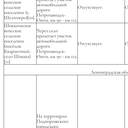
вепсское
автомобильной
сельское
Отсутствует.
О
дороги
поселение (с.
Петрозаводск-
Шелтозеро)[10]
Ошта, км 90 - км 112.
Шокшинское
вепсское
Через село
сельское
пролегает участок
поселение
автомобильной
Отсутствует.
О
(посёлок
дороги
Кварцитный,
Петрозаводск-
село Шокша)
Ошта, км 90 - км 112.
[11]
Ленинградская обл
На территории
Подпорожского
городского