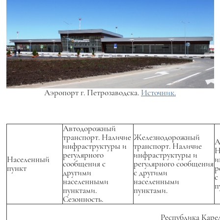
Аэропорт г. Петрозаводска.
Источник.
Автодорожный
транспорт. Наличие
Железнодорожный
А
инфраструктуры и
транспорт. Наличие
Н
регулярного
инфраструктуры и
Населенный
и
сообщения с
регулярного сообщения
пункт
р
другими
с другими
с
населенными
населенными
п
пунктами.
пунктами.
Сезонность.
Республика Каре