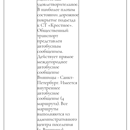
удовлетворительное.
В наиболее плохом
состоянии дорожное
покрытие подъезда
к СТ «Крестное».
Общественный
транспорт
представлен
автобусным
сообщением.
Действует прямое
междугороднее
автобусное
сообщение
Винницы - Санкт-
Петербург. Имеется
внутреннее
автобусное
сообщение (4
маршрута). Все
маршруты
выполняются из
административного
центра поселения
(с. Винницы).