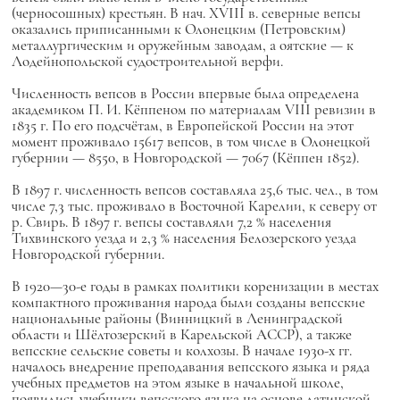
(черносошных) крестьян. В нач. XVIII в. северные вепсы
оказались приписанными к Олонецким (Петровским)
металлургическим и оружейным заводам, а оятские — к
Лодейнопольской судостроительной верфи.
Численность вепсов в России впервые была определена
академиком П. И. Кёппеном по материалам VIII ревизии в
1835 г. По его подсчётам, в Европейской России на этот
момент проживало 15617 вепсов, в том числе в Олонецкой
губернии — 8550, в Новгородской — 7067 (Кёппен 1852).
В 1897 г. численность вепсов составляла 25,6 тыс. чел., в том
числе 7,3 тыс. проживало в Восточной Карелии, к северу от
р. Свирь. В 1897 г. вепсы составляли 7,2 % населения
Тихвинского уезда и 2,3 % населения Белозерского уезда
Новгородской губернии.
В 1920—30-е годы в рамках политики коренизации в местах
компактного проживания народа были созданы вепсские
национальные районы (Винницкий в Ленинградской
области и Шёлтозерский в Карельской АССР), а также
вепсские сельские советы и колхозы. В начале 1930-х гг.
началось внедрение преподавания вепсского языка и ряда
учебных предметов на этом языке в начальной школе,
появились учебники вепсского языка на основе латинской