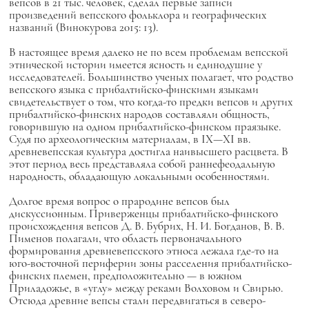
вепсов в 21 тыс. человек, сделал первые записи
произведений вепсского фольклора и географических
названий (Винокурова 2015: 13).
В настоящее время далеко не по всем проблемам вепсской
этнической истории имеется ясность и единодушие у
исследователей. Большинство ученых полагает, что родство
вепсского языка с прибалтийско-финскими языками
свидетельствует о том, что когда-то предки вепсов и других
прибалтийско-финских народов составляли общность,
говорившую на одном прибалтийско-финском праязыке.
Судя по археологическим материалам, в IX—XI вв.
древневепсская культура достигла наивысшего расцвета. В
этот период весь представляла собой раннефеодальную
народность, обладающую локальными особенностями.
Долгое время вопрос о прародине вепсов был
дискуссионным. Приверженцы прибалтийско-финского
происхождения вепсов Д. В. Бубрих, Н. И. Богданов, В. В.
Пименов полагали, что область первоначального
формирования древневепсского этноса лежала где-то на
юго-восточной периферии зоны расселения прибалтийско-
финских племен, предположительно — в южном
Приладожье, в «углу» между реками Волховом и Свирью.
Отсюда древние вепсы стали передвигаться в северо-