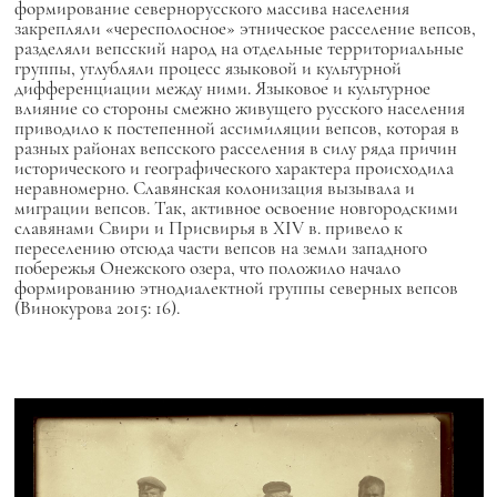
формирование севернорусского массива населения
закрепляли «чересполосное» этническое расселение вепсов,
разделяли вепсский народ на отдельные территориальные
группы, углубляли процесс языковой и культурной
дифференциации между ними. Языковое и культурное
влияние со стороны смежно живущего русского населения
приводило к постепенной ассимиляции вепсов, которая в
разных районах вепсского расселения в силу ряда причин
исторического и географического характера происходила
неравномерно. Славянская колонизация вызывала и
миграции вепсов. Так, активное освоение новгородскими
славянами Свири и Присвирья в XIV в. привело к
переселению отсюда части вепсов на земли западного
побережья Онежского озера, что положило начало
формированию этнодиалектной группы северных вепсов
(Винокурова 2015: 16).