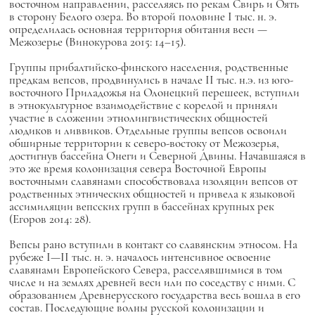
восточном направлении, расселяясь по рекам Свирь и Оять
в сторону Белого озера. Во второй половине I тыс. н. э.
определилась основная территория обитания веси —
Межозерье (Винокурова 2015: 14–15).
Группы прибалтийско-финского населения, родственные
предкам вепсов, продвинулись в начале II тыс. н.э. из юго-
восточного Приладожья на Олонецкий перешеек, вступили
в этнокультурное взаимодействие с корелой и приняли
участие в сложении этнолингвистических общностей
людиков и ливвиков. Отдельные группы вепсов освоили
обширные территории к северо-востоку от Межозерья,
достигнув бассейна Онеги и Северной Двины. Начавшаяся в
это же время колонизация севера Восточной Европы
восточными славянами способствовала изоляции вепсов от
родственных этнических общностей и привела к языковой
ассимиляции вепсских групп в бассейнах крупных рек
(Егоров 2014: 28).
Вепсы рано вступили в контакт со славянским этносом. На
рубеже I—II тыс. н. э. началось интенсивное освоение
славянами Европейского Севера, расселявшимися в том
числе и на землях древней веси или по соседству с ними. С
образованием Древнерусского государства весь вошла в его
состав. Последующие волны русской колонизации и