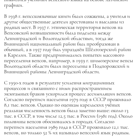
графики.
В 1938 г. вепсскоязычные книги были сожжены, а учителя и
другие общественные деятели арестованы и высланы из
родных мест. В 1937 г. этническая территория вепсов на
Вепсовской возвышенности была поделена между
Ленинградской и Вологодской областями, тогда же
Винницкий национальный район был преобразован в
обычный, а в 1957 году был упразднён Шёлтозерский район
в Карелии. Также предпринимались попытки массового
переселения вепсов, например, в 1959 г. шимозерские вепсы
Вологодской области были переселены в Подпорожский и
Винницкий районы Ленинградской области.
С 1950-х годов в результате усиления миграционных
процессов и связанного с ними распространением
экзогамных браков ускорился процесс ассимиляции вепсов.
Согласно переписи населения 1979 году в СССР проживало
8,1 тыс. вепсов. Однако по оценкам карельских учёных
реальная численность вепсов была заметно выше: около 13
тыс. в СССР, в том числе 12,5 тыс. в России (1981 год). Около
половины вепсов обосновалось в городах. Согласно
переписи населения 1989 года в СССР проживало 12,1 тыс.
вепсов, но только 52 % их называло вепсский язык родным.