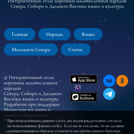
Интерактивный атлас коренных малочисленных народов
Севера, Сибири и Дальнего Востока: языки и культуры
Главная
Народы
Языки
Молодость Севера
Статьи
© Интерактивный атлас
коренных малочисленных
народов
Севера, Сибири и Дальнего
Востока: языки и культуры
Разработан при поддержке
Министерства науки и
высшего образования
Российской Федерации
При использовании данного сайта, вы подтверждаете свое согласие
Доступ к сервису для
на использование файлов cookie. Если вы не согласны, то вы должны
пользователей
соответствующим образом установить настройки вашего браузера.