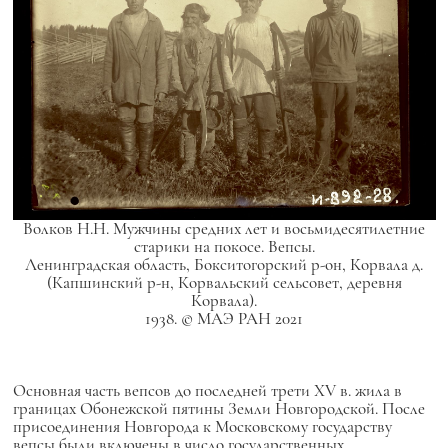
Волков Н.Н. Мужчины средних лет и восьмидесятилетние
старики на покосе. Вепсы.
Ленинградская область, Бокситогорский р-он, Корвала д.
(Капшинский р-н, Корвальский сельсовет, деревня
Корвала).
1938. © МАЭ РАН 2021
Основная часть вепсов до последней трети XV в. жила в
границах Обонежской пятины Земли Новгородской. После
присоединения Новгорода к Московскому государству
вепсы были включены в число государственных