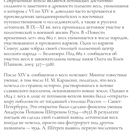
Современные вепсы являются потомками достаточно
сильного и заметного в древности племени весь, упоминания
о котором с VI по XIV в. довольно часто встречаются в
произведениях западноевропейских и восточных
путешественников и исследователей, а также в русских
летописях. В IX—XI вв. весь принимала активное участие в
политической и военной жизни Руси. В «Повести
временных лет» под 862 г. весь упоминается в числе народов,
участвовавших в призвании варягов. Один из варягов
Синеус даже избрал своей столицей племенной центр
весского народа — Белоозеро. Под 882 г. сообщается об
участии веси в завоевательном походе князя Олега на Киев
(Пашков, 2003: 327—328).
После XIV в. сообщения о веси исчезают. Многие известные
ученые, в том числе Н. М. Карамзин, полагали, что весь
исчезла со страниц истории, растворившись в потоке
славянского населения, осваивавшего новые земли. Однако в
1824 г. весь в лице ее потомков-вепсов вновь была «открыта»
миру поблизости от тогдашней столицы России — Санкт-
Петербурга. Это открытие было сделано финским ученым
Андерсом Йоханом Шёгреном (1794—1855). В результате
поездок он сделал свой главный вывод: летописная весь
никуда не исчезла, просто она фигурирует под другим
названием — чудь. А. Шёгрен выявил первую численность