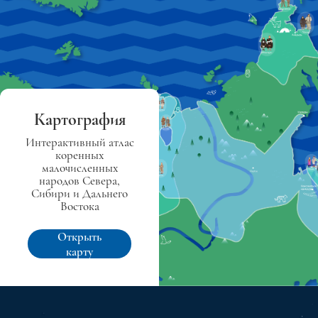
Картография
Интерактивный атлас
коренных
малочисленных
народов Севера,
Сибири и Дальнего
Востока
Открыть
карту