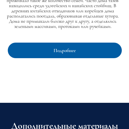
проживало такое же количество семей. Часто дома тазов
находились среди удэгейских и нанайских стойбищ. В
деревнях китайских отходников или корейцев дома
располагались поотдаль, образовывая отдельные хутора.
Дома не примыкали близко друг к другу, а отделялись
зелеными массивами, протоками или ручейками.
Подробнее
Дополнительные материалы