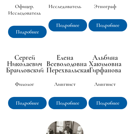
Офицер.
Исследователь
Этнограф
Исследователь
Подробнее
Подробнее
Подробнее
Сергей
Елена
Альбина
Николаевич
Всеволодовна
Хакимовна
Браиловский
Перехвальская
Гирфанова
Филолог
Лингвист
Лингвист
Подробнее
Подробнее
Подробнее