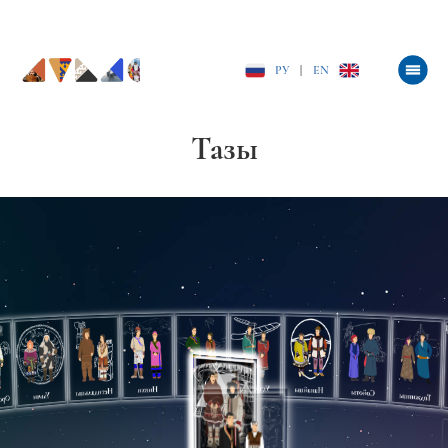
РУ
|
EN
Тазы