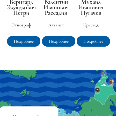
Бернгард
Валентин
Михаил
Эдуардович
Иванович
Иванович
Петри
Рассадин
Пугачев
Этнограф
Алтаист
Краевед
Подробнее
Подробнее
Подробнее