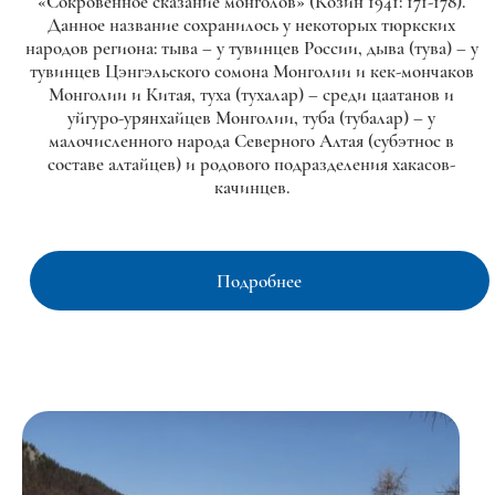
«Сокровенное сказание монголов» (Козин 1941: 171-178).
Данное название сохранилось у некоторых тюркских
народов региона: тыва – у тувинцев России, дыва (тува) – у
тувинцев Цэнгэльского сомона Монголии и кек-мончаков
Монголии и Китая, туха (тухалар) – среди цаатанов и
уйгуро-урянхайцев Монголии, туба (тубалар) – у
малочисленного народа Северного Алтая (субэтнос в
составе алтайцев) и родового подразделения хакасов-
качинцев.
Подробнее