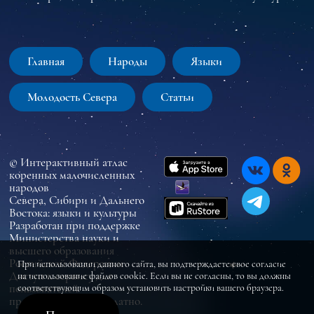
Главная
Народы
Языки
Молодость Севера
Статьи
© Интерактивный атлас
коренных малочисленных
народов
Севера, Сибири и Дальнего
Востока: языки и культуры
Разработан при поддержке
Министерства науки и
высшего образования
Российской Федерации
При использовании данного сайта, вы подтверждаете свое согласие
Доступ к сервису для
на использование файлов cookie. Если вы не согласны, то вы должны
пользователей
соответствующим образом установить настройки вашего браузера.
предоставляется бесплатно.