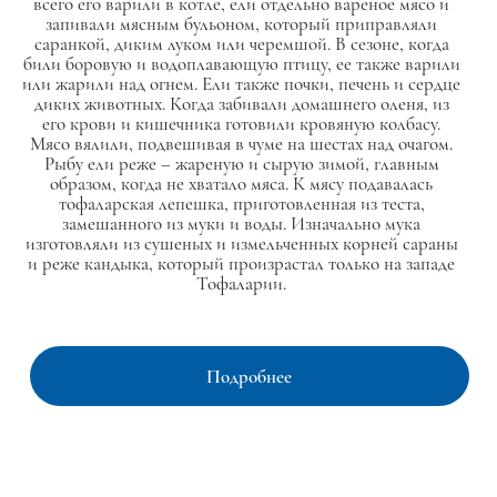
всего его варили в котле, ели отдельно вареное мясо и
запивали мясным бульоном, который приправляли
саранкой, диким луком или черемшой. В сезоне, когда
били боровую и водоплавающую птицу, ее также варили
или жарили над огнем. Ели также почки, печень и сердце
диких животных. Когда забивали домашнего оленя, из
его крови и кишечника готовили кровяную колбасу.
Мясо вялили, подвешивая в чуме на шестах над очагом.
Рыбу ели реже – жареную и сырую зимой, главным
образом, когда не хватало мяса. К мясу подавалась
тофаларская лепешка, приготовленная из теста,
замешанного из муки и воды. Изначально мука
изготовляли из сушеных и измельченных корней сараны
и реже кандыка, который произрастал только на западе
Тофаларии.
Подробнее