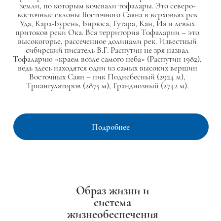
земли, по которым кочевали тофалары. Это северо-
восточные склоны Восточного Саяна в верховьях рек
Уда, Кара-Бурень, Бирюса, Гутара, Кан, Ия и левых
притоков реки Ока. Вся территория Тофаларии – это
высокогорье, рассеченное долинами рек. Известный
сибирский писатель В.Г. Распутин не зря назвал
Тофаларию «краем возле самого неба» (Распутин 1982),
ведь здесь находятся одни из самых высоких вершин
Восточных Саян – пик Поднебесный (2924 м),
Триангуляторов (2875 м), Грандиозный (2742 м).
Подробнее
Образ жизни и
система
жизнеобеспечения