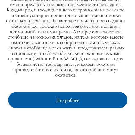
имени предка или по названию местности кочевания.
Каждый род и входящие в него патронимии имели свою
постоянную территорию проживания, где они могли
охотиться и кочевать. В советские времена, при создании
фамилий для тофалар использовались или названия
патронимий, или имя предка. Аал представлял собою
стойбище из нескольких чумов, жители которых вместе
охотились, занимались собирательством и кочевали.
Иногда в стойбище могли жить и представители разных
патронимий, что было обусловлено экономическими
причинами (Вайнштейн 1968: 66). До сегодняшнего дня
большинство тофалар знает, к какому роду они
принадлежат и где их земля, на которой они могут
охотиться.
Подробнее