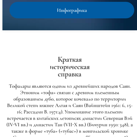
Инфографика
Краткая
историческая
справка
Тофалары являются одним из древнейших народов Саян.
Этноним «тофа» связан с древним племенным
образованием дубо, которое кочевало по территории
Великой степи южнее Алтая и Саян (Вайнштейн 1961: 6, 15-
16; Рассадин В. 1971:4). Упоминание этого племени
встречается в китайских летописях династии Северная Вэй
(IV-VI вв.) и династии Тан (VII-X вв.) (Бичурин 1950: 348), а
также в форме «туба» («тубас») в монгольской хронике