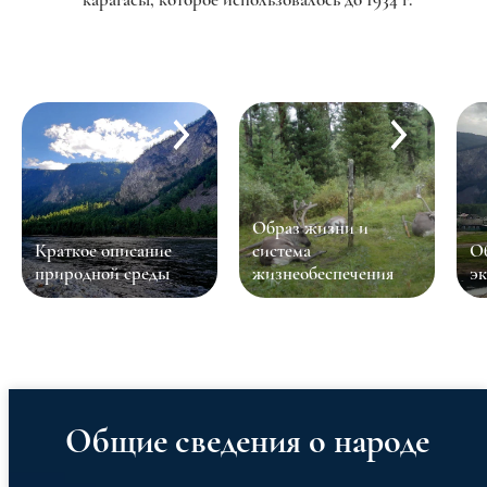
Образ жизни и
система
Общество и
Д
жизнеобеспечения
экономика
Общие сведения о народе