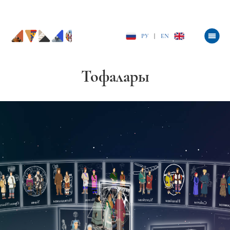
РУ
|
EN
Тофалары