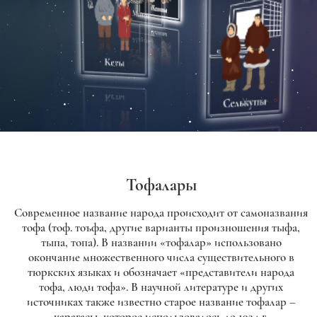
Тофалары
Современное название народа происходит от самоназвания
тофа (тоф. тоъфа, другие варианты произношения тыфа,
тыпа, топа). В названии «тофалар» использовано
окончание множественного числа существительного в
тюркских языках и обозначает «представители народа
тофа, люди тофа». В научной литературе и других
источниках также известно старое название тофалар –
карагасы, которое использовалось до 1934 г.