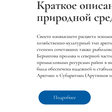
Краткое описа
природной ср
Своего наивысшего расцвета эскимо
хозяйственно-культурный тип арктич
степени сочетавших также рыболовст
Берингова пролива и северной част
промысловыми ресурсами район в вы
была обеспечена надежней и стабил
Арктики и Субарктики (Арутюнов и др
Подробнее