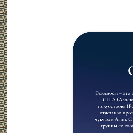
Эскимосы – это 
США (Аляска)
полуострова (Р
отчетливо про
чукчам в Азии. С
группы со сво