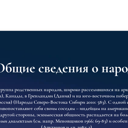
Общие сведения о наро
группа родственных народов, широко расселившихся на ар
, Канады, в Гренландии (Дания) и на юго-восточном побе
оссия) (Народы Северо-Востока Сибири 2010: 583). С одной
тивопоставляют себя своим соседям – индейцам на американ
 другой стороны, эскимосская общность распадается на бол
ими диалектами (см. напр. Меновщиков 1966: 69-83) и особе
(Арутюнов и др. 1982: 3).