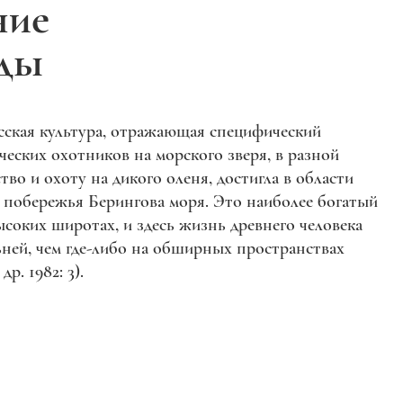
ние
еды
сская культура, отражающая специфический
еских охотников на морского зверя, в разной
во и охоту на дикого оленя, достигла в области
и побережья Берингова моря. Это наиболее богатый
соких широтах, и здесь жизнь древнего человека
ьней, чем где-либо на обширных пространствах
. 1982: 3).