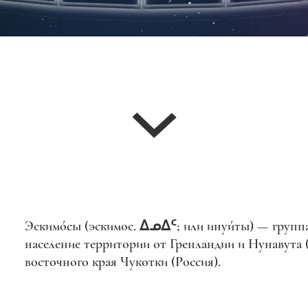
Эскимо́сы (эскимос. ᐃᓄᐃᑦ; или инуи́ты) — груп
население территории от Гренландии и Нунавута 
восточного края Чукотки (Россия).