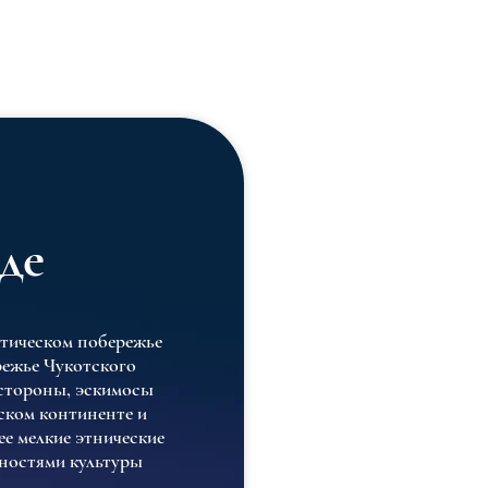
де
ктическом побережье
режье Чукотского
 стороны, эскимосы
ском континенте и
ее мелкие этнические
нностями культуры