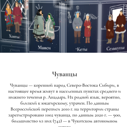
Чуванцы
Чуванцы — коренной народ Северо-Востока Сибири, в
настоящее время живут в населенных пунктах среднего и
нижнего течения р. Анадырь. Их родной язык, вероятно,
близкий к юкагирскому, утрачен. По данным
Всероссийской переписи 2010 г. на территории страны
зарегистрировано 1002 чуванца, по данным 2020 г. — 900,
большинство из них (742) — в Чукотском автономном
округе.