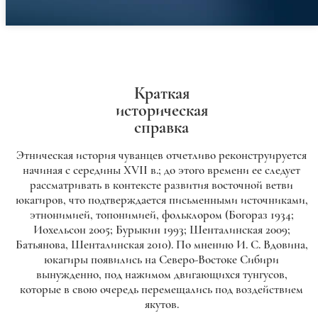
Краткая
историческая
справка
Этническая история чуванцев отчетливо реконструируется
начиная с середины XVII в.; до этого времени ее следует
рассматривать в контексте развития восточной ветви
юкагиров, что подтверждается письменными источниками,
этнонимией, топонимией, фольклором (Богораз 1934;
Иохельсон 2005; Бурыкин 1993; Шенталинская 2009;
Батьянова, Шенталинская 2010). По мнению И. С. Вдовина,
юкагиры появились на Северо-Востоке Сибири
вынужденно, под нажимом двигающихся тунгусов,
которые в свою очередь перемещались под воздействием
якутов.