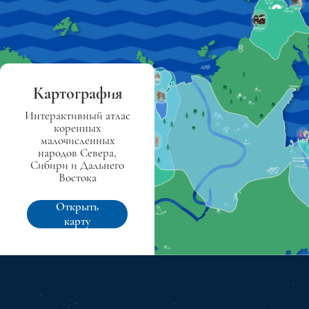
Картография
Интерактивный атлас
коренных
малочисленных
народов Севера,
Сибири и Дальнего
Востока
Открыть
карту