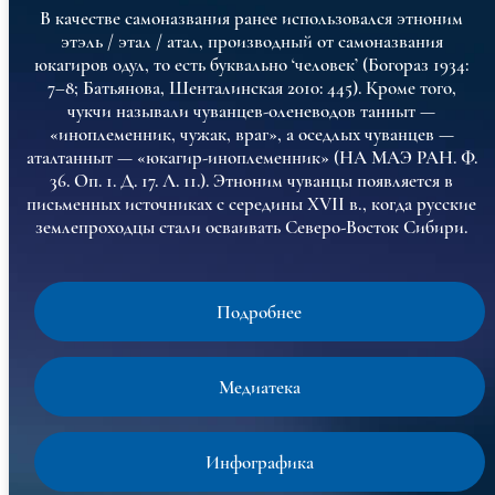
В качестве самоназвания ранее использовался этноним
этэль / этал / атал, производный от самоназвания
юкагиров одул, то есть буквально ‘человек’ (Богораз 1934:
7–8; Батьянова, Шенталинская 2010: 445). Кроме того,
чукчи называли чуванцев-оленеводов танныт —
«иноплеменник, чужак, враг», а оседлых чуванцев —
аталтанныт — «юкагир-иноплеменник» (НА МАЭ РАН. Ф.
36. Оп. 1. Д. 17. Л. 11.). Этноним чуванцы появляется в
письменных источниках с середины XVII в., когда русские
землепроходцы стали осваивать Северо-Восток Сибири.
Подробнее
Медиатека
Инфографика