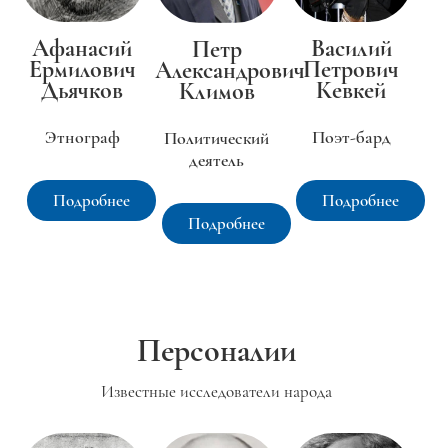
Василий
Афанасий
Петр
Петрович
Ермилович
Александрович
Кевкей
Дьячков
Климов
Поэт-бард
Этнограф
Политический
деятель
Подробнее
Подробнее
Подробнее
Персоналии
Известные исследователи народа