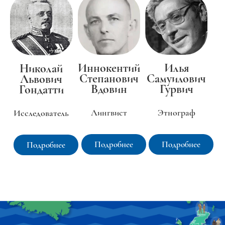
Иннокентий
Илья
Николай
Степанович
Самуилович
Львович
Вдовин
Гурвич
Гондатти
Лингвист
Этнограф
Исследователь
Подробнее
Подробнее
Подробнее