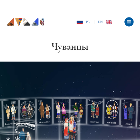
РУ
|
EN
Чуванцы