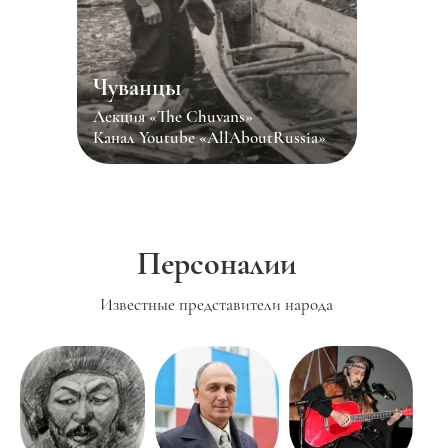
Чуванцы
Лекция «The Chuvans»
Канал Youtube «AllAboutRussia»
Персоналии
Известные представители народа