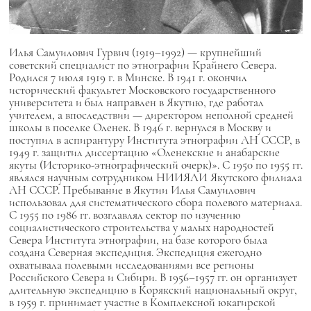
Илья Самуилович Гурвич (1919–1992)
— крупнейший
советский специалист по этнографии Крайнего Севера.
Родился 7 июля 1919 г. в Минске. В 1941 г. окончил
исторический факультет Московского государственного
университета и был направлен в Якутию, где работал
учителем, а впоследствии — директором неполной средней
школы в поселке Оленек. В 1946 г. вернулся в Москву и
поступил в аспирантуру Института этнографии АН СССР, в
1949 г. защитил диссертацию «Оленекские и анабарские
якуты (Историко-этнографический очерк)». С 1950 по 1955 гг.
являлся научным сотрудником НИИЯЛИ Якутского филиала
АН СССР. Пребывание в Якутии Илья Самуилович
использовал для систематического сбора полевого материала.
С 1955 по 1986 гг. возглавлял сектор по изучению
социалистического строительства у малых народностей
Севера Института этнографии, на базе которого была
создана Северная экспедиция. Экспедиция ежегодно
охватывала полевыми исследованиями все регионы
Российского Севера и Сибири. В 1956–1957 гг. он организует
длительную экспедицию в Корякский национальный округ,
в 1959 г. принимает участие в Комплексной юкагирской