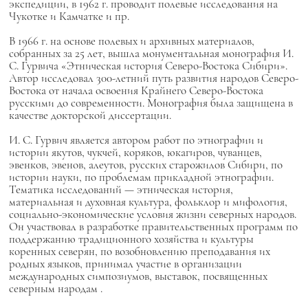
экспедиции, в 1962 г. проводит полевые исследования на
Чукотке и Камчатке и пр.
В 1966 г. на основе полевых и архивных материалов,
собранных за 25 лет, вышла монументальная монография И.
С. Гурвича «Этническая история Северо-Востока Сибири».
Автор исследовал 300-летний путь развития народов Северо-
Востока от начала освоения Крайнего Северо-Востока
русскими до современности. Монография была защищена в
качестве докторской диссертации.
И. С. Гурвич является автором работ по этнографии и
истории якутов, чукчей, коряков, юкагиров, чуванцев,
эвенков, эвенов, алеутов, русских старожилов Сибири, по
истории науки, по проблемам прикладной этнографии.
Тематика исследований — этническая история,
материальная и духовная культура, фольклор и мифология,
социально-экономические условия жизни северных народов.
Он участвовал в разработке правительственных программ по
поддержанию традиционного хозяйства и культуры
коренных северян, по возобновлению преподавания их
родных языков, принимал участие в организации
международных симпозиумов, выставок, посвященных
северным народам
.