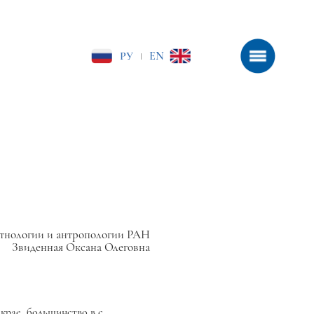
РУ
EN
|
тнологии и антропологии РАН
Звиденная Оксана Олеговна
крае, большинство в с.