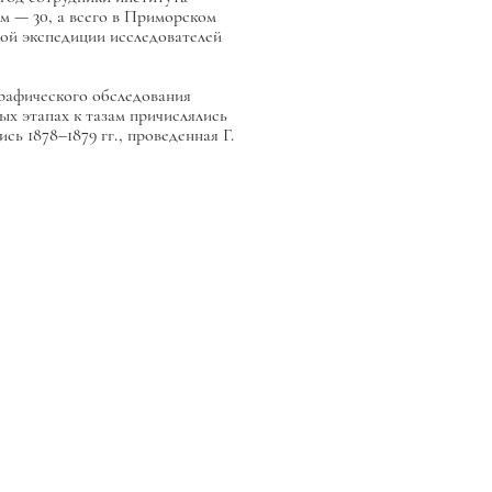
ком — 30, а всего в Приморском
кой экспедиции исследователей
графического обследования
ых этапах к тазам причислялись
сь 1878–1879 гг., проведенная Г.