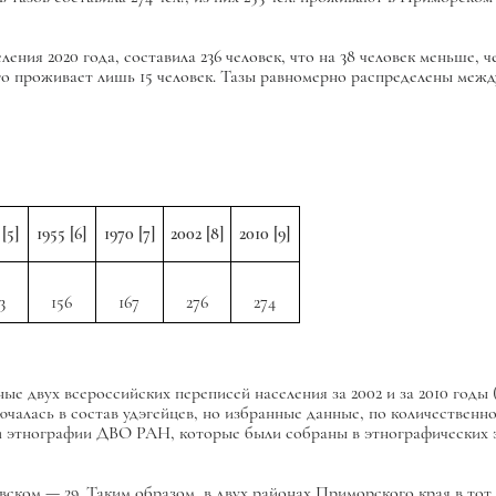
ния 2020 года, составила 236 человек, что на 38 человек меньше, че
о проживает лишь 15 человек. Тазы равномерно распределены межд
5
[5]
1955
[6]
1970
[7]
2002
[8]
2010
[9]
3
156
167
276
274
двух всероссийских переписей населения за 2002 и за 2010 годы (см
ючалась в состав удэгейцев, но избранные данные, по количественн
и и этнографии ДВО РАН, которые были собраны в этнографических
азовском — 29. Таким образом, в двух районах Приморского края в то