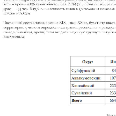
зафиксировали 156 тазов обоего пола. В 1959 г. в Ольгинском рай
крае — 154 чел. В 1972 г. численность тазов в 172 человека показа
Ю.Сем и Л.Сем
Численный состав тазов в конце XIX – нач. XX вв. будет отража
территории, с четким определением границ расселения и разделен
гольды, нанайцы, орочи, тазы входили в единую группу с потуйзам
Висленевым:
Источ