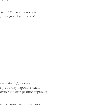
м в 2010 году. Основная
у городской и сельской
. табл.). До 2002 г.
ому составу народа, можно
 экспедициях в разные периоды
т год сотрудники института