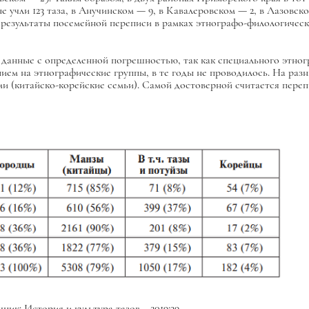
оне учли 123 таза, в Анучинском — 9, в Кавалеровском — 2, в Лазовс
ли результаты посемейной переписи в рамках этнографо-филологичес
ть данные с определенной погрешностью, так как специального этно
ием на этнографические группы, в те годы не проводилось. На разн
и (китайско-корейские семьи). Самой достоверной считается перепи
ник: История и культура тазов ...2019:39.