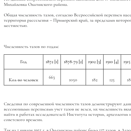
Михайловка Ольгинского района.
Общая численность тазов, согласно Всероссийской переписи населе
территория расселения – Приморский край, за пределами которог
местностью.
Численность тазов по годам:
Год
1872
[1]
1878-79
[2]
1902
[3]
1910
[4]
191
663
Кол-во человек
1050
182
125
18
Сведения по современной численности тазов демонстрируют данные 
всесоюзными переписями учет тазов не велся, их численность вкл
найти в работах исследователей Института истории, археологи
советского времени.
Так на 1 января 1955 г. в Ольгинском районе было 127 тазов, в Л