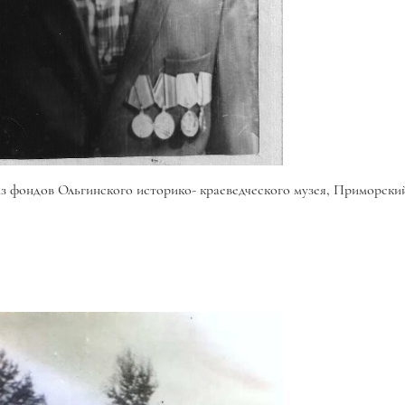
из фондов Ольгинского историко-
краеведческого музея, Приморский