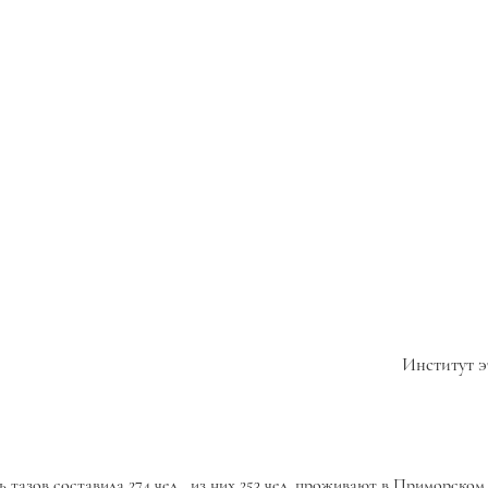
Институт э
 тазов составила 274 чел., из них 253 чел. проживают в Приморском 