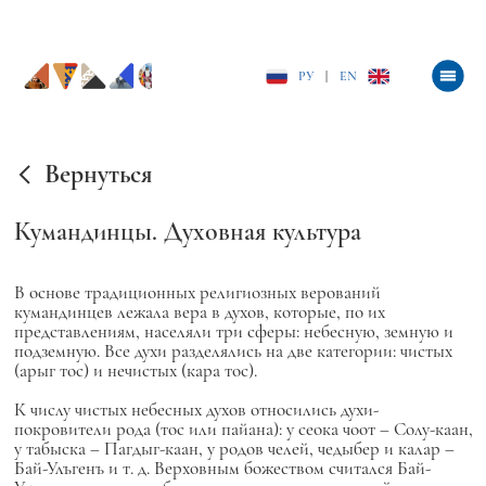
РУ
|
EN
Вернуться
Кумандинцы. Духовная культура
В основе традиционных религиозных верований
кумандинцев лежала вера в духов, которые, по их
представлениям, населяли три сферы: небесную, земную и
подземную. Все духи разделялись на две категории: чистых
(арыг тос) и нечистых (кара тос).
К числу чистых небесных духов относились духи-
покровители рода (тос или пайана): у сеока чоот – Солу-каан,
у табыска – Пагдыг-каан, у родов челей, чедыбер и калар –
Бай-Улъгенъ и т. д. Верховным божеством считался Бай-