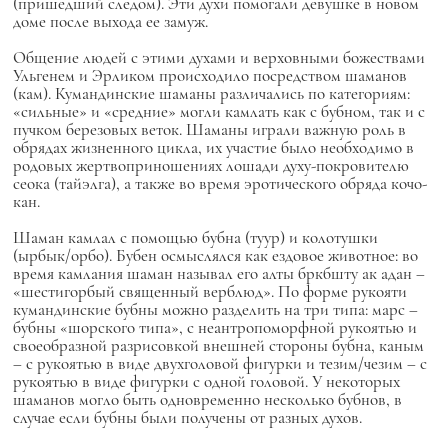
(пришедший следом). Эти духи помогали девушке в новом
доме после выхода ее замуж.
Общение людей с этими духами и верховными божествами
Ульгенем и Эрликом происходило посредством шаманов
(кам). Кумандинские шаманы различались по категориям:
«сильные» и «средние» могли камлать как с бубном, так и с
пучком березовых веток. Шаманы играли важную роль в
обрядах жизненного цикла, их участие было необходимо в
родовых жертвоприношениях лошади духу-покровителю
сеока (тайэлга), а также во время эротического обряда кочо-
кан.
Шаман камлал с помощью бубна (туур) и колотушки
(ырбык/орбо). Бубен осмыслялся как ездовое животное: во
время камлания шаман называл его алты бркбшту ак адан –
«шестигорбый священный верблюд». По форме рукояти
кумандинские бубны можно разделить на три типа: марс –
бубны «шорского типа», с неантропоморфной рукоятью и
своеобразной разрисовкой внешней стороны бубна, каным
– с рукоятью в виде двухголовой фигурки и тезим/чезим – с
рукоятью в виде фигурки с одной головой. У некоторых
шаманов могло быть одновременно несколько бубнов, в
случае если бубны были получены от разных духов.