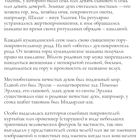
Улъгень, у которого было семь или девять сыновей и семь
или девять дочерей. Земные духи считались чистыми —это
хозяева гор, вод, хозяйка огня, покровители охоты,
например, Шалыг – внук Ульгеня. Им регулярно
устраивались жертвоприношения, к ним обращались
шаманы во время своих ритуальных обрядов – камланий.
Каждый кумандинский сеок имел свою священную гору-
покровительницу рода. На ней «обитал» дух-покровитель
рода. От хозяина горы кумандинские шаманы получали
право на камлание. Вблизи родовых гор мужа запрещалось
находиться женщинам с непокрытой головой, босыми,
подниматься на гору и произносить ее название вслух.
Местообитанием нечистых духов был подземный мир.
Главой его был Эрлик – олицетворение зла. Помимо
Эрлика, его сыновей, злых духов из свиты Эрлика
существовали еще и родовые нечистые духи, например, у
сеока шабат таковым был Ындырлыг-аза.
Особо выделялась категория семейных покровителей
куртыйак или орокеннер (старушки) в виде небольших
тряпичных человеческих фигурок (в частности, так они
выглядели у представителей сеока челей) или же не имевших
изображений и известных под именем когды или кош-келген