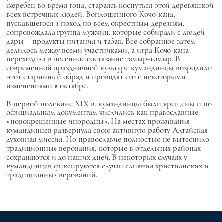
жеребец во время гона, стараясь коснуться этой деревяшкой
всех встречных людей. Воплощенного Кочо-кана,
пускавшегося в поход по всем окрестным деревням,
сопровождала группа мужчин, которые собирали с людей
дары – продукты питания и табак. Все собранное затем
делилось между всеми участниками, а игра Кочо-кана
переходила в песенное состязание тамыр-томыр. В
современной праздничной культуре кумандинцы возродили
этот старинный обряд и проводят его с некоторыми
изменениями в октябре.
В первой половине XIX в. кумандинцы были крещены и по
официальным документам числились как православные
«новокрещенные инородцы». На местах проживания
кумандинцев развернула свою активную работу Алтайская
духовная миссия. Но православие полностью не вытеснило
традиционные верования, которые в отдельных районах
сохраняются и до наших дней. В некоторых случаях у
кумандинцев фиксируются случаи слияния христианских и
традиционных верований.