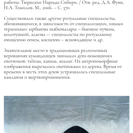
работы: Тюркские Народы Сибири. / Отв. ред. Д.А. Функ,
Н.А. Томилов. М., 2006. – С. 370.
Существовали также другие ритуальные специалисты,
обозначавшиеся, в зависимости от специализации, иными
терминами: ырбыкчы шабычылары – бьющие пучком,
колотушкой, аласчы -– специалисты по ритуальному
очищению огнем, коспекчи – ясновидящие и др.
Значительное место в традиционных религиозных
верованиях кумандинцев занимали духи-помощники
охотников: тайгам, каным, шалыг. Их антропоморфные
изображения вырезались охотниками из дерева. Время от
времени в честь этих духов устраивались специальные
камлания и жертвоприношения.