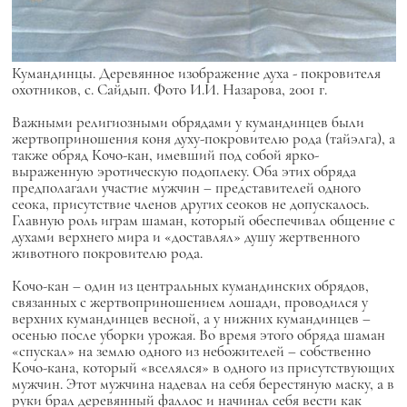
Кумандинцы. Деревянное изображение духа - покровителя
охотников, с. Сайдып. Фото И.И. Назарова, 2001 г.
Важными религиозными обрядами у кумандинцев были
жертвоприношения коня духу-покровителю рода (тайэлга), а
также обряд Кочо-кан, имевший под собой ярко-
выраженную эротическую подоплеку. Оба этих обряда
предполагали участие мужчин – представителей одного
сеока, присутствие членов других сеоков не допускалось.
Главную роль играм шаман, который обеспечивал общение с
духами верхнего мира и «доставлял» душу жертвенного
животного покровителю рода.
Кочо-кан – один из центральных кумандинских обрядов,
связанных с жертвоприношением лошади, проводился у
верхних кумандинцев весной, а у нижних кумандинцев –
осенью после уборки урожая. Во время этого обряда шаман
«спускал» на землю одного из небожителей – собственно
Кочо-кана, который «вселялся» в одного из присутствующих
мужчин. Этот мужчина надевал на себя берестяную маску, а в
руки брал деревянный фаллос и начинал себя вести как