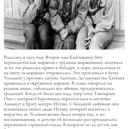
Родилась в 1923 году. Второе имя
Кацтыканау
(что
переводится как моржиха с грудным моржонком), получила
за то, что родилась прямо в байдаре, в море, когда семья ее
на охоту за моржами отправилась. Это произошло в бухте
Угольной у протоки лагуны Лахтина. До замужества Хаткана
проживала в окружении кереков. В семье говорили на
родном языке, соблюдали все обычаи, придерживались
традиций. Когда ей было два года, умер отец Таномрын.
Они с матерью Омрытвааль переселились в местечко
Амамкут к брату матери Нутаве. С большой любовью она
вспоминала своего дядю Нутаву, который воспитал и
вырастил ее. Условия жизни были непростые, и по
воспоминаниям, в детстве ей несколько раз приходилось
переживать страшный голод. В возрасте 10–12 лет ей, как