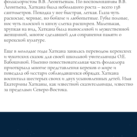
фольклористом В.В. Леонтьевым. По воспоминаниям В.В.
Леонтьева, Хаткана была небольшого роста – всего 138
сантиметров. Походка у нее быстрая, легкая. Глаза чуть
раскосые, черные, но бойкие и любопытные. Губы полные,
нос чуть плоский и книзу слегка расширен. Маленькая,
хрупкая на вид, Хаткана была выносливой и мужественной
женщиной, многое сделавшей для сохранения памяти о
керекской культуре.
Еще в молодые годы Хаткана занялась переводом керекских
и чукотских сказок для своей школьной учительницы О.Е.
Бабошиной. Именно повествовательная часть фольклора
приоткрыла многие представления кереков о мире и
поведала об исстари соблюдавшихся обрядах. Хаткана
воспитала шестерых своих и двух усыновленных детей. Имя
Екатерины Хатканы, как известной сказительницы, известно
за пределами Северо-Востока.