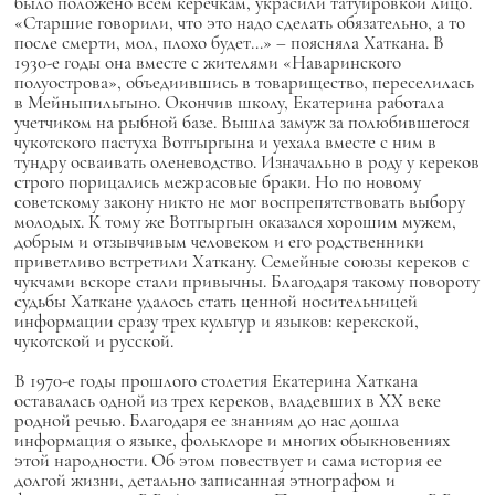
было положено всем керечкам, украсили татуировкой лицо.
«Старшие говорили, что это надо сделать обязательно, а то
после смерти, мол, плохо будет…» – поясняла Хаткана. В
1930-е годы она вместе с жителями «Наваринского
полуострова», объедиившись в товарищество, переселилась
в Мейныпильгыно. Окончив школу, Екатерина работала
учетчиком на рыбной базе. Вышла замуж за полюбившегося
чукотского пастуха Вотгыргына и уехала вместе с ним в
тундру осваивать оленеводство. Изначально в роду у кереков
строго порицались межрасовые браки. Но по новому
советскому закону никто не мог воспрепятствовать выбору
молодых. К тому же Вотгыргын оказался хорошим мужем,
добрым и отзывчивым человеком и его родственники
приветливо встретили Хаткану. Семейные союзы кереков с
чукчами вскоре стали привычны. Благодаря такому повороту
судьбы Хаткане удалось стать ценной носительницей
информации сразу трех культур и языков: керекской,
чукотской и русской.
В 1970-е годы прошлого столетия Екатерина Хаткана
оставалась одной из трех кереков, владевших в XX веке
родной речью. Благодаря ее знаниям до нас дошла
информация о языке, фольклоре и многих обыкновениях
этой народности. Об этом повествует и сама история ее
долгой жизни, детально записанная этнографом и