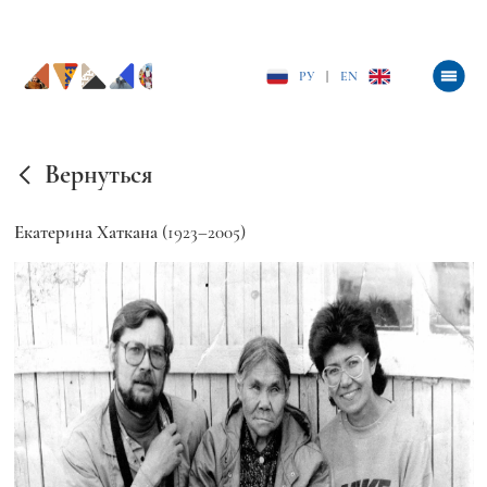
РУ
|
EN
Вернуться
Екатерина Хаткана
(1923–2005)