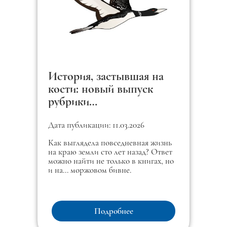
История, застывшая на
кости: новый выпуск
рубрики
«Этнографические
артефакты»!
Дата публикации: 11.03.2026
Как выглядела повседневная жизнь
на краю земли сто лет назад? Ответ
можно найти не только в книгах, но
и на... моржовом бивне.
Подробнее