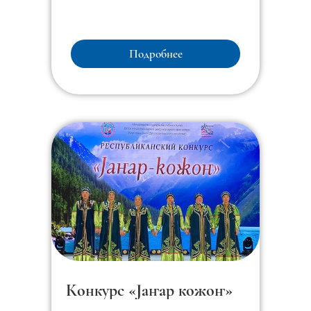
Подробнее
Конкурс «Jаҥар кожоҥ»