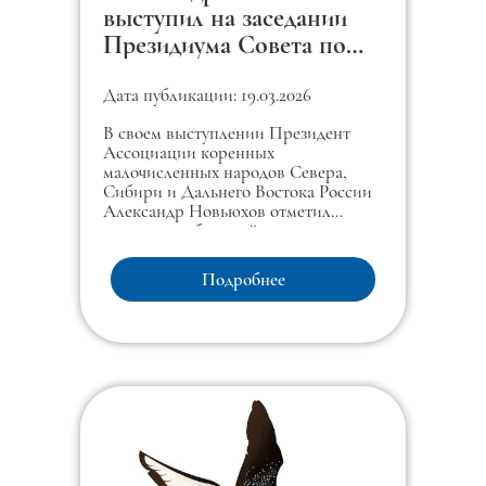
выступил на заседании
Президиума Совета по
межнациональным
отношениям при
Дата публикации: 19.03.2026
Президенте Российской
В своем выступлении Президент
Федерации.
Ассоциации коренных
малочисленных народов Севера,
Сибири и Дальнего Востока России
Александр Новьюхов отметил
значение выбранной темы года как
символа уважения к историческому,
культурному и языковому
Подробнее
многообразию страны.