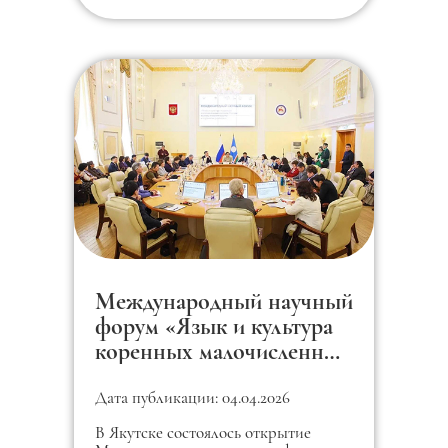
Международный научный
форум «Язык и культура
коренных малочисленных
народов России: вызовы
современности и
Дата публикации: 04.04.2026
стратегии развития».
В Якутске состоялось открытие