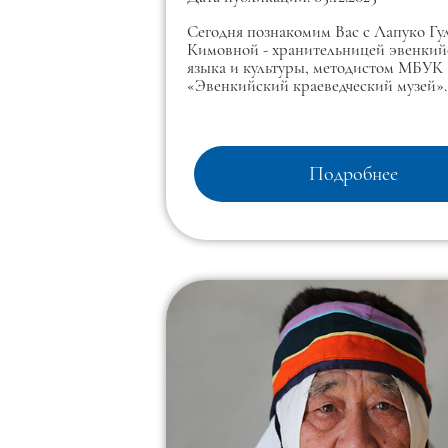
краеведческий музей»
Сегодня познакомим Вас с Лапуко Гу
Кимовной - хранительницей эвенкий
языка и культуры, методистом МБУК
«Эвенкийский краеведческий музей».
Подробнее