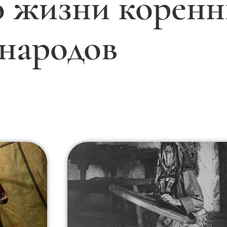
о жизни корен
народов