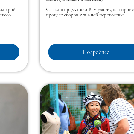
льнарой
Сегодня предлагаем Вам узнать, как прои
ского
процесс сборов к зимней перекочевке.
Подробнее