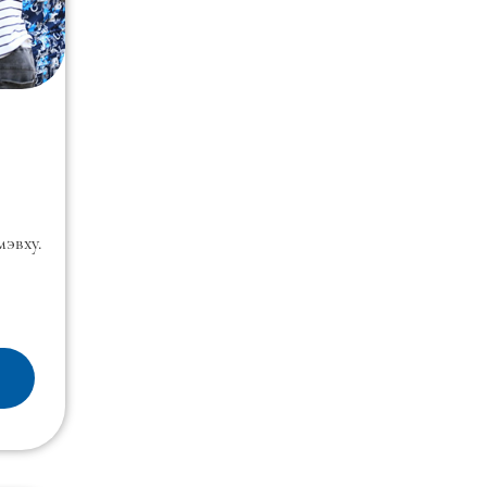
мэвху.