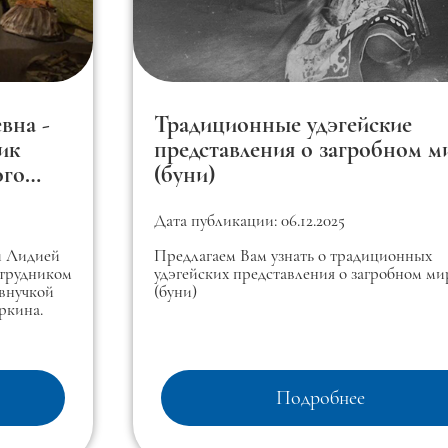
вна -
Традиционные удэгейские
ик
представления о загробном м
ого
(буни)
Дата публикации: 06.12.2025
й Лидией
Предлагаем Вам узнать о традиционных
отрудником
удэгейских представления о загробном ми
 внучкой
(буни)
ркина.
Подробнее