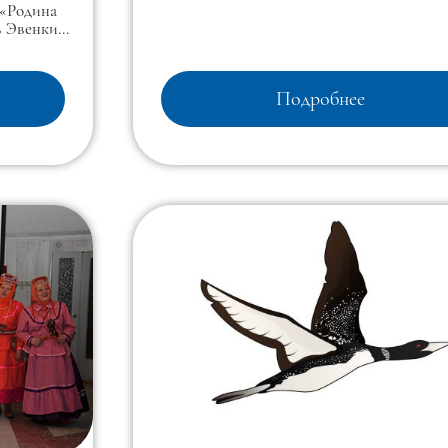
 «Родина
 в Эвенкии
го эта
Подробнее