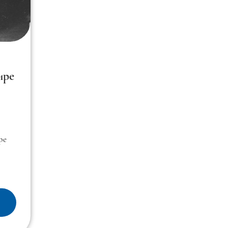
ире
ре