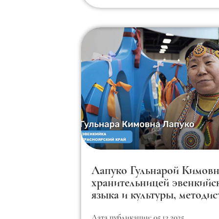
Лапуко Гульнарой Кимовн
хранительницей эвенкийс
языка и культуры, методи
МБУК «Эвенкийский
Дата публикации: 05.12.2025