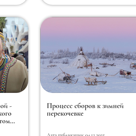
ой -
Процесс сборов к зимней
кого
перекочевке
стом
Дата публикации: 04.12.2025