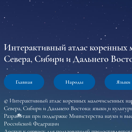
Интерактивный атлас коренных 
Севера, Сибири и Дальнего Восто
Главная
Народы
Языки
© Интерактивный атлас коренных малочисленных на
Севера, Сибири и Дальнего Востока: языки и культур
Разработан при поддержке Министерства науки и вы
Российской Федерации
Доступ к сервису для пользователей предоставляется 