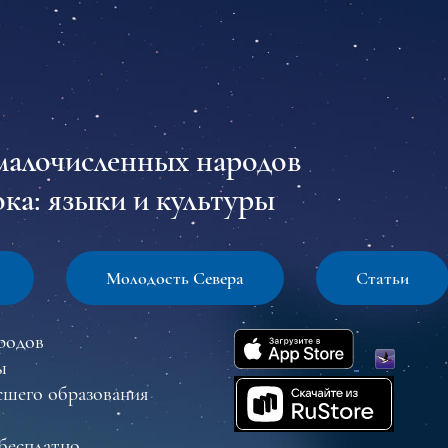
малочисленных народов
ка: языки и культуры
Молодость Севера
Статьи
родов
ы
сшего образования
бесплатно.