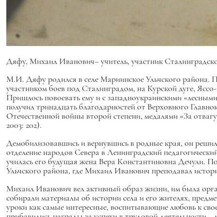
Дяфу, Михаил Иванович– учитель, участник Сталинградско
М.И. Дяфу родился в селе Мариинское Ульчского района. 
участником боев под Сталинградом, на Курской дуге, Яс
Пришлось повоевать ему и с западноукраинскими «лесными 
получил тринадцать благодарностей от Верховного Главнок
Отечественной войны второй степени, медалями «За отваг
2003: 202).
Демобилизовавшись и вернувшись в родные края, он решил п
отделение народов Севера в Ленинградский педагогическии
училась его будущая жена Вера Константиновна Дечули. По
Ульчского района, где Михаил Иванович преподавал истори
Михаил Иванович вел активный образ жизни, им была орга
собирали материалы об истории села и его жителях, предме
уроки как самые интересные, воспитывающие любовь к сво
прибавились награды за успехи в трудовой деятельности –