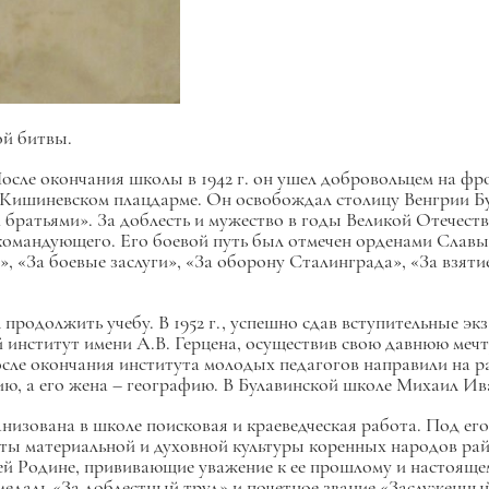
й битвы.
После окончания школы в 1942 г. он ушел добровольцем на ф
со-Кишиневском плацдарме. Он освобождал столицу Венгрии Б
братьями». За доблесть и мужество в годы Великой Отечеств
омандующего. Его боевой путь был отмечен орденами Славы т
у», «За боевые заслуги», «За оборону Сталинграда», «За взят
родолжить учебу. В 1952 г., успешно сдав вступительные эк
̆ институт имени А.В. Герцена, осуществив свою давнюю мечт
сле окончания института молодых педагогов направили на ра
ю, а его жена – географию. В Булавинской школе Михаил Ив
низована в школе поисковая и краеведческая работа. Под ег
ты материальной и духовной культуры коренных народов раи
ей Родине, прививающие уважение к ее прошлому и настояще
 медаль «За доблестный труд» и почетное звание «Заслуженны