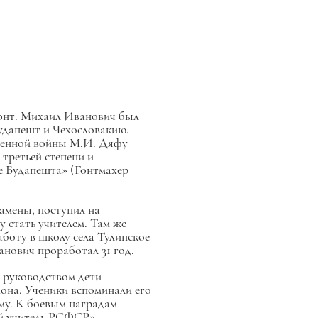
ронт. Михаил Иванович был
удапешт и Чехословакию.
енной войны М.И. Дяфу
ретьей степени и
ие Будапешта» (Гонтмахер
замены, поступил на
у стать учителем. Там же
боту в школу села Тулинское
анович проработал 31 год.
о руководством дети
̆она. Ученики вспоминали его
му. К боевым наградам
й учитель РСФСР».