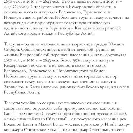
2650 чел., в 2010 г. – 2643 чел., а по данным переписи 2020 г. –
2217. Около 94% телеутов живут в Кемеровской области, в
основном в селах и городах Беловского, Гурьевского и
Новокузнецкого районов. Небольшие группы телеутов, часть из
которых до сих пор сохраняет телеутскую этническую
идентичность, живут в Заринском и Кытмановском районах
Алтайского края, а также в Республике Алтай.
Телеуты – один из малочисленных тюркских народов Южной
Сибири. Общая численность этой этнической группы, по
данным Всероссийской переписи населения 2002 г., составляла
2650 чел., в 2010 г. – 2643 чел. Более 95% телеутов живут в
Кемеровской области, в основном в селах и городах
Беловского, Гурьевского и Новокузнецкого районов.
Небольшие группы телеутов, часть из которых до сих пор
сохраняет телеутскую этническую идентичность, живут в
Заринском и Кытмановском районах Алтайского края, а также в
Республике Алтай.
Телеуты устойчиво сохраняют этническое самосознание и
самоназвание, определяя себя преимущественно как
телеңет
(мн ч. –
телеңеттер
),
телеуты
(при общении на русском языке),
а также как
пайаттар
(“бачатцы” – от телеутского названия рек
Большой Бачат и Малый Бачат – левых притоков р. Ини),
тадар-
кижилери
(“татарские люди”), или
тадарлар
(«татары», то есть