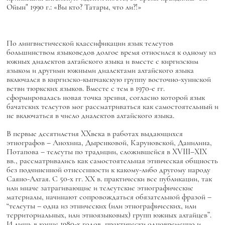
Ойын" 1990 г.: «Вы кто? Татары, что ли?!»
По лингвистической классификации язык телеутов
большинством языковедов долгое время относился к одному из
южных диалектов алтайского языка и вместе с киргизским
языком и другими южными диалектами алтайского языка
включался в киргизско-кыпчакскую группу восточно-хуннской
ветви тюркских языков. Вместе с тем в 1970-е гг.
сформировалась новая точка зрения, согласно которой язык
бачатских телеутов мог рассматриваться как самостоятельный и
не включаться в число диалектов алтайского языка.
В первые десятилетия XXвека в работах выдающихся
этнографов – Анохина, Дыренковой, Каруновской, Данилина,
Потапова – телеуты по традиции, сложившейся в XVIII–XIX
вв., рассматривались как самостоятельная этническая общность
без подчиненной отнесенности к какому-либо другому народу
Саяно-Алтая. С 50-х гг. ХХ в. практически все публикации, так
или иначе затрагивающие и телеутские этнографические
материалы, начинают сопровождаться обязательной фразой –
“телеуты – одна из этнических (или этнографических, или
территориальных, или этноязыковых) групп южных алтайцев”.
И лишь в конце 1980-х годов, практически одновременно и