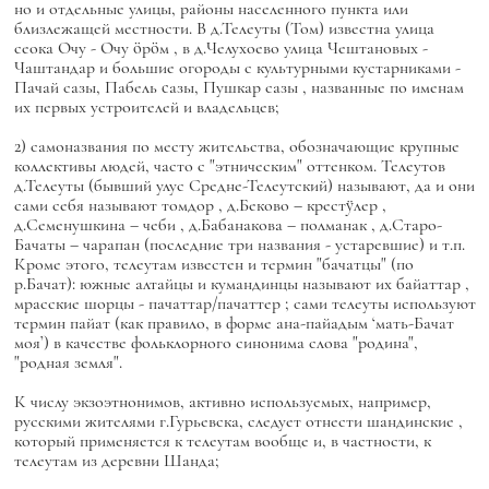
но и отдельные улицы, районы населенного пункта или
близлежащей местности. В д.Телеуты (Том) известна улица
сеока Очу -
Очу öрöм
, в д.Челухоево улица Чештановых -
Чаштандар
и большие огороды с культурными кустарниками -
Пачай сазы, Пабель cазы, Пушкар сазы
, названные по именам
их первых устроителей и владельцев;
2) самоназвания по месту жительства, обозначающие крупные
коллективы людей, часто с "этническим" оттенком. Телеутов
д.Телеуты (бывший улус Средне-Телеутский) называют, да и они
сами себя называют
томдор
, д.Беково –
крестÿлер
,
д.Семенушкина –
чеби
, д.Бабанакова –
полманак
, д.Старо-
Бачаты –
чарапан
(последние три названия - устаревшие) и т.п.
Кроме этого, телеутам известен и термин "бачатцы" (по
р.Бачат): южные алтайцы и кумандинцы называют их
байаттар
,
мрасские шорцы -
пачаттар/пачаттер
; сами телеуты используют
термин
пайат
(как правило, в форме
ана-пайадым
‘мать-Бачат
моя’) в качестве фольклорного синонима слова "родина",
"родная земля".
К числу экзоэтнонимов, активно используемых, например,
русскими жителями г.Гурьевска, следует отнести
шандинские
,
который применяется к телеутам вообще и, в частности, к
телеутам из деревни Шанда;