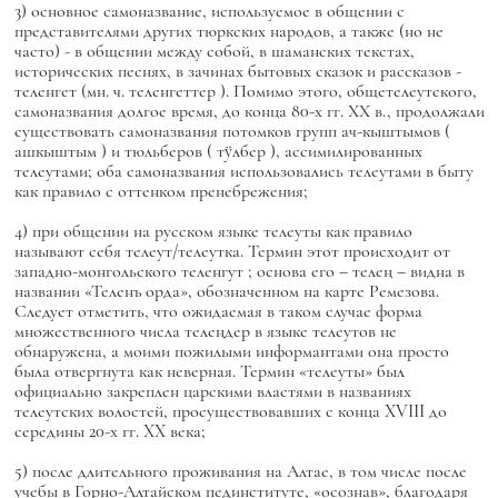
3) основное самоназвание, используемое в общении с
представителями других тюркских народов, а также (но не
часто) - в общении между собой, в шаманских текстах,
исторических песнях, в зачинах бытовых сказок и рассказов -
теленгет
(мн. ч.
теленгеттер
). Помимо этого, общетелеутского,
самоназвания долгое время, до конца 80-х гг. ХХ в., продолжали
существовать самоназвания потомков групп ач-кыштымов (
ашкыштым
) и тюльберов (
тÿлбер
), ассимилированных
телеутами; оба самоназвания использовались телеутами в быту
как правило с оттенком пренебрежения;
4) при общении на русском языке телеуты как правило
называют себя телеут/телеутка. Термин этот происходит от
западно-монгольского
теленгут
; основа его –
телең –
видна в
названии «Теленъ орда», обозначенном на карте Ремезова.
Следует отметить, что ожидаемая в таком случае форма
множественного числа
телеңдер
в языке телеутов не
обнаружена, а моими пожилыми информантами она просто
была отвергнута как неверная. Термин «телеуты» был
официально закреплен царскими властями в названиях
телеутских волостей, просуществовавших с конца XVIII до
середины 20-х гг. XX века;
5) после длительного проживания на Алтае, в том числе после
учебы в Горно-Алтайском пединституте, «осознав», благодаря