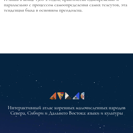
параллельно с процессом самоопределения самих телеутов, эта
тенденция была в основном преодолена.
Интерактивный атлас коренных малочисленных народов
Севера, Сибири и Дальнего Востока: языки и культуры