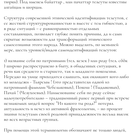
тюрки). Под именем
байаттар
, или
пачаттар
телеуты известны
алтайцам и шорцам.
Структура современной этнической идентификации телеутов, с
ее жесткой структурированностью и вместе с тем гибкостью, а
в ряде ситуаций – с равноправностью отдельных
составляющих, позволяет глубже понять причины, да и сами
скрытые возможности для трансформаций этнического
самосознания этого народа. Можно выделить, по меньшей
мере, шесть уровней/видов самоидентификаций телеутов:
1) название себя по патронимии (тел.
кезек
) или роду (тел.
сööк
) широко распространено в быту, в обыденных ситуациях, в
речи как среднего и старшего, так и младшего поколения.
Нередко на улице приходится слышать, как окликают кого-либо
из молодежи -
Тьярсым
! (это представители одной из
патронимий фамилии Чебельковых),
Покош
! (Тыдыковых),
Пачай
! (Челухоевых). Наименование себя по роду сейчас
малоупотребительно – традиционный ранее первый при встрече
незнакомых людей вопрос "Из какого ты рода?" потерял
актуальность и исчез из активной фразеологии, – но процент
знания телеутами своей родовой принадлежности весьма высок
во всех возрастных группах.
При помощи этой терминологии обозначают не только людей,