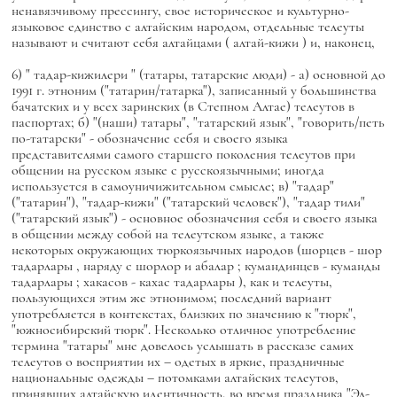
ненавязчивому прессингу, свое историческое и культурно-
языковое единство с алтайским народом, отдельные телеуты
называют и считают себя алтайцами (
алтай-кижи
) и, наконец,
6) "
тадар-кижилери
" (татары, татарские люди) - а) основной до
1991 г. этноним ("татарин/татарка"), записанный у большинства
бачатских и у всех заринских (в Степном Алтае) телеутов в
паспортах; б) "(наши) татары", "татарский язык", "говорить/петь
по-татарски" - обозначение себя и своего языка
представителями самого старшего поколения телеутов при
общении на русском языке с русскоязычными; иногда
используется в самоуничижительном смысле; в) "тадар"
("татарин"), "тадар-кижи" ("татарский человек"), "тадар тили"
("татарский язык") - основное обозначения себя и своего языка
в общении между собой на телеутском языке, а также
некоторых окружающих тюркоязычных народов (шорцев -
шор
тадарлары
, наряду с
шорлор
и
абалар
; кумандинцев -
куманды
тадарлары
; хакасов -
кахас тадарлары
), как и телеуты,
пользующихся этим же этнонимом; последний вариант
употребляется в контекстах, близких по значению к "тюрк",
"южносибирский тюрк". Несколько отличное употребление
термина "татары" мне довелось услышать в рассказе самих
телеутов о восприятии их – одетых в яркие, праздничные
национальные одежды – потомками алтайских телеутов,
принявших алтайскую идентичность, во время праздника "Эл-