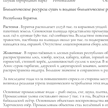
Шумак (природный парк)
Региональное
Ок
Биологические ресурсы суши и водные биологические р
Республика Бурятия.
Растения
. Бурятия располагает 2127,8 тыс. га кормовых угодий 
пахотных земель. Сенокосная площадь представлена преимущ
млн. га) и луговые (580 тыс. га) сообщества. Вследствие по
травостои, пастбища на площади около 300 тыс. га подвержен
находятся под охраной. Отсутствие лицензирования сбора лек
Животные
. В горно-таёжных и лесных районах республики об
распространены лось, изюбр, косуля, кабарга, кабан, горный 
горностай, степной хорёк, длиннохвостый суслик и косуля. 
Азии: сурок-тарбаган, даурский и джунгарский хомячки, монго
распространена ондатра. Большое значение в сохранении и ра
За последние годы из-за повышенного спроса со стороны мес
возникла реальная угроза хищнического истребления этих вид
Основные промысловые виды – рыб: омуль, сиг, щука, плотва,
Промысловые уловы составляют около 7 тыс. т в год. Ведётся о
байкальский осётр. Основными объектами воспроизводства явл
Харгинских озёр. Промысловым объектом стал вселённый в оз