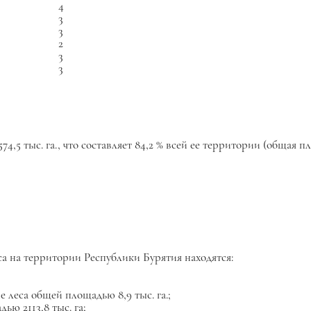
4
3
3
2
3
3
74,5 тыс. га., что составляет 84,2 % всей ее территории (общая 
са на территории Республики Бурятия находятся:
 леса общей площадью 8,9 тыс. га.;
ю 2113,8 тыс. га;