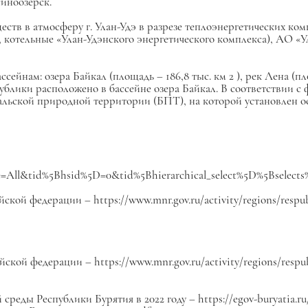
синоозерск.
ств в атмосферу г. Улан-Удэ в разрезе теплоэнергетических ко
котельные «Улан-Удэнского энергетического комплекса), АО «
сейнам: озера Байкал (площадь – 186,8 тыс. км
2
), рек Лена (п
публики расположено в бассейне озера Байкал. В соответствии 
кальской природной территории (БПТ), на которой установлен 
_value=All&tid%5Bhsid%5D=0&tid%5Bhierarchical_select%5D%5Bsel
ой федерации – https://www.mnr.gov.ru/activity/regions/respubl
ой федерации – https://www.mnr.gov.ru/activity/regions/respub
еды Республики Бурятия в 2022 году – https://egov-buryatia.ru/