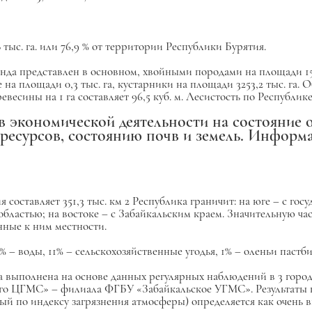
тыс. га. или 76,9 % от территории Республики Бурятия.
а представлен в основном, хвойными породами на площади 1546
 на площади 0,3 тыс. га, кустарники на площади 3253,2 тыс. га.
ревесины на 1 га составляет 96,5 куб. м. Лесистость по Республик
в экономической деятельности на состояние
ресурсов, состоянию почв и земель. Информа
 составляет 351,3 тыс. км
2
Республика граничит: на юге – с гос
 областью; на востоке – с Забайкальским краем. Значительную ч
ные к ним местности.
– воды, 11% – сельскохозяйственные угодья, 1% – оленьи пастби
а выполнена на основе данных регулярных наблюдений в 3 город
ого ЦГМС» – филиала ФГБУ «Забайкальское УГМС». Результаты
ый по индексу загрязнения атмосферы) определяется как очень вы