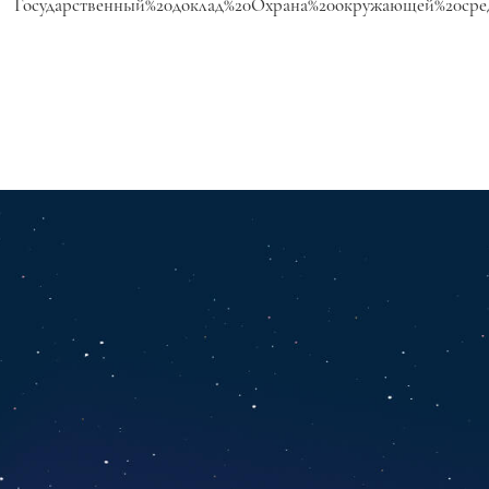
Государственный%20доклад%20Охрана%20окружающей%20сред