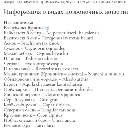
озера, где ведётся промысел хариуса и омуля в период летнего
Информация о видах позвоночных животны
Название вида
Республика Бурятия
[3]
Байкальский осетр –
Acipenser baerii baicalensis
Баунтовский сиг –
Coregonus lavaretus baunti
Ленок –
Brachymystax lenok
Сухонос –
Cygnopsis cygnoides
Малый лебедь –
Cygnus bewickii
Пеганка –
Tadorna tadorna
Чеграва –
Hydroprogne caspia
Шилоклювка –
Recurvirostra avosetta
Малый кроншнеп (Кроншнеп-малютка) –
Numenius minutus
Обыкновенный зимородок –
Alcedo atthis
Беркут
–
Aquila chrysaetus kamtschatica
Орёл-карлик –
Hieraaetus
pennatus
milvoides
Японский перепел –
Coturnix japonica
Серый журавль
–
Grus grus
Козёл сибирский –
Capra sibirica
Северный олень – Rangifer tarandus
Красный волк –
Cuon alpinus
Ирбис, снежный барс –
Uncia uncia
Речная выдра –
Lutra lutra