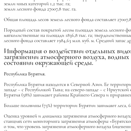
земли иных категорий 1,2 тыс. га;
земли лесного фонда 27007,8 тыс. га.
Общая площадь лесов земель лесного фонда составляет 27007,8 
Породный состав покрытой лесом площади земель лесного фонд
мягколиственные на площади 1836,8 тыс. га; твердолиственные
лесного фонда составляет 1984,63 млн. куб. м. Средний запас д
Информация о воздействии отдельных видо
загрязнении атмосферного воздуха, водных 
состоянии окружающей среды.
Республика Бурятия.
Республика Бурятия находится в Северной Азии. Ее территория
западе – с Республикой Тыва; на северо-западе – с Иркутской
Бурятия (58%) занимают районы Крайнего Севера и приравнен
Больше половины (73%) территории Бурятии занимают леса, 6% 
Оценка уровней и динамика загрязнения атмосферного воздух
станциях сети мониторинга загрязнения атмосферы «Бурятск
о том, что уровень загрязнения атмосферного воздуха (оцененн