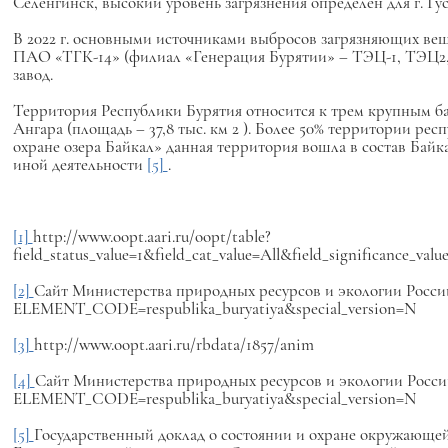
Селенгинск, высокий уровень загрязнения определен для г. Гу
В 2022 г. основными источниками выбросов загрязняющих веще
ПАО «ТГК-14» (филиал «Генерация Бурятии» – ТЭЦ-1, ТЭЦ2, 
завод.
Территория Республики Бурятия относится к трем крупным бас
Ангара (площадь – 37,8 тыс. км
2
). Более 50% территории рес
охране озера Байкал» данная территория вошла в состав Бай
иной деятельности
[5]
.
[1]
http://www.oopt.aari.ru/oopt/table?
field_status_value=1&field_cat_value=All&field_significance
[2]
Сайт Министерства природных ресурсов и экологии Российск
ELEMENT_CODE=respublika_buryatiya&special_version=N
[3]
http://www.oopt.aari.ru/rbdata/1857/anim
[4]
Сайт Министерства природных ресурсов и экологии Российск
ELEMENT_CODE=respublika_buryatiya&special_version=N
[5]
Государственный доклад о состоянии и охране окружающей ср