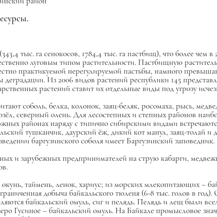
инский район
есурсы.
(343,4 тыс. га сенокосов, 1784,4 тыс. га пастбищ), что более чем 
ественно луговым типом растительности. Пастбищную раститель
всеместно практикуемой нерегулируемой пастьбы, намного превы
ы деградации. Из 2006 видов растений республики 145 предста
арственных растений ставит их отдельные виды под угрозу исчез
итают соболь, белка, колонок, заяц-беляк, росомаха, рысь, медв
козёл, северный олень. Для лесостепных и степных районов наиб
В южных районах наряду с типично сибирскими видами встречают
льский тушканчик, даурский ёж, дикий кот манул, заяц-толай и д
зведении баргузинского соболя имеет Баргузинский заповедник.
тных и зарубежных предпринимателей на струю кабарги, медвеж
ов.
 окунь, таймень, ленок, хариус; из морских млекопитающих – ба
граниченная добыча байкальского тюленя (6-8 тыс. голов в год)
яются байкальский омуль, сиг и пелядь. Пелядь и лещ были все
еро Гусиное – байкальский омуль. На Байкале промысловое знач