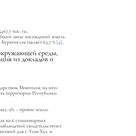
7,7 тыс. га.;
 Общий запас насаждений земель
е Бурятия составляет 63,7 %
[4]
.
 окружающей среды,
ция из докладов о
ударством Монголия; на юго-
асть территории Республики
ща, 9% – прочие земли.
ах на 6 стационарных
 наблюдений свидетельствуют
сокий для г. Улан-Удэ, п.