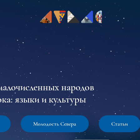
малочисленных народов
ка: языки и культуры
Молодость Севера
Статьи