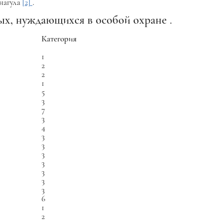
 нагула
[2]
.
х, нуждающихся в особой охране
.
Категория
1
2
2
1
5
3
7
3
4
3
3
3
3
3
3
3
6
1
2