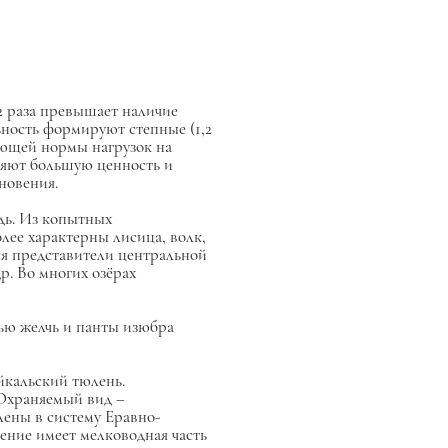
в 2 раза превышает наличие
ность формируют степные (1,2
шающей нормы нагрузок на
вляют большую ценность и
новения.
едь. Из копытных
олее характерны лисица, волк,
ся представители центральной
р. Во многих озёрах
ью желчь и панты изюбра
йкальский тюлень.
. Охраняемый вид –
лены в систему Еравно-
ение имеет мелководная часть