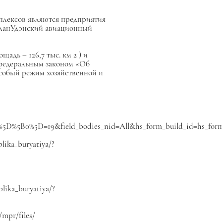
мплексов являются предприятия
УланУдэнский авиационный
лощадь – 126,7 тыс. км
2
) и
с федеральным законом «Об
особый режим хозяйственной и
ects%5D%5B0%5D=19&field_bodies_nid=All&hs_form_build_id=hs_for
ika_buryatiya/?
lika_buryatiya/?
mpr/files/