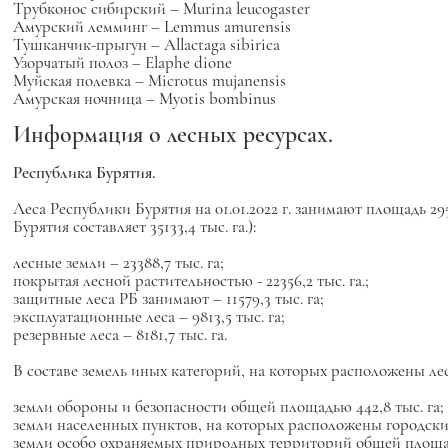
Трубконос сибирский –
Murina leucogaster
Амурский лемминг –
Lemmus amurensis
Тушканчик-прыгун –
Allactaga sibirica
Узорчатый полоз –
Elaphe dione
Муйская полевка –
Microtus mujanensis
Амурская ночница – Myotis bombinus
Информация о лесных ресурсах.
Республика Бурятия.
Леса Республики Бурятия на 01.01.2022 г. занимают площадь 295
Бурятия составляет 35133,4 тыс. га.):
лесные земли – 23388,7 тыс. га;
покрытая лесной растительностью - 22356,2 тыс. га.;
защитные леса РБ занимают – 11579,3 тыс. га;
эксплуатационные леса – 9813,5 тыс. га;
резервные леса – 8181,7 тыс. га.
В составе земель иных категорий, на которых расположены ле
земли обороны и безопасности общей площадью 442,8 тыс. га;
земли населенных пунктов, на которых расположены городские
земли особо охраняемых природных территорий общей площадь