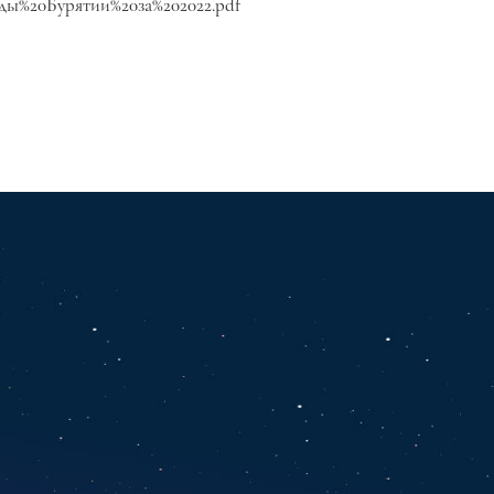
ы%20Бурятии%20за%202022.pdf