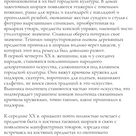
проникновения в их быт городской культуры. В домах
зажиточных шорцев появляются этажерки с точеными
ножками, рамы для зеркал и календарей с накладной и
пропильной резьбой, окованные жестью сундуки и стулья с
фигурно вырезанными спинками, приобретенная на
ярмарках утварь, предметы конской упряжи, имеющей чисто
утилитарное значение. Символы оберега потеряли свое
значение. Техники инкрустирования оловом деревянных
предметов проникла к шорцам видимо через хакасов, у
которых этот вид ремесла был довольно развит.
В первой четверти ХХ в. женщины, как и у соседних
народов, становятся поклонницами народного
декоративного искусства, сложившегося под влиянием
городской культуры. Они вяжут крючком кружева для
подзоров, скатерти, воротники для платьев, вышивают
салфетки, не внося своих традиций в это искусство.
Вышивка полотенец становится частью этого искусства, что
подтверждает украшение концов полотенца связанными
крючком кружевами, точно такими, какие пришивали к
подзорам.
К середине ХХ в. орнамент почти полностью исчезает с
предметов быта и костюма таежных шорцев в связи с
появлением мануфактурных товаров, изредка еще
встречаясь на костяных предметах из охотничьего