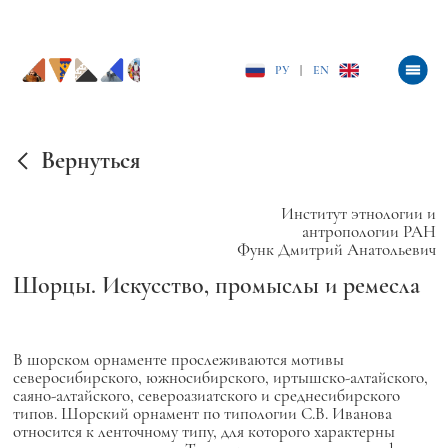
РУ
|
EN
Вернуться
Институт этнологии и
антропологии РАН
Функ Дмитрий Анатольевич
Шорцы. Искусство, промыслы и ремесла
В шорском орнаменте прослеживаются мотивы
северосибирского, южносибирского, иртышско-алтайского,
саяно-алтайского, североазиатского и среднесибирского
типов. Шорский орнамент по типологии С.В. Иванова
относится к ленточному типу, для которого характерны