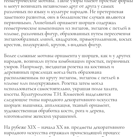
геометрические мотивы. Такие узоры имеют простые формы
и могут возникать независимо друг от друга у самых
различных по языку и культуре народов. Не претерпевая
заметного развития, они в большинстве случаев являются
первичными. Линейный орнамент шорцев содержал
геометрические композиции из зигзагов, зигзагов с петлей в
изломе, различных фигур, образованных путем пересечения
зигзагообразных линий, квадратов, прямоугольников, косых
крестов, полукружий, кругов, s-видных фигур.
Более сложные мотивы орнамента у шорцев, как и у других
народов, возникли путем комбинации простых, первичных
узоров. Например, звездчатая розетка на костяных и
деревянных пряслицах могла быть образована
расположенным по кругу зигзагом, зигзагом с петлей в
изломе или полукружьями. Розетка затем могла
использоваться самостоятельно, украшая полы халата,
кисеты. Культурологом Т.И. Кимеевой выделяются
следующие типы народного декоративного искусства
шорцев: вышивка, аппликация, тканый орнамент,
художественная обработка кости, рога и дерева,
изготовление женских украшений.
На рубеже XIX – начала ХХ вв. предметы декоративного
народного искусства отражали происходящий процесс