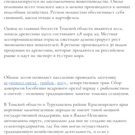
специализируется на мясомолочном животноводстве. Около
половины всего томского мяса и молока производится в личных
подсобных хозяйствах. Регион полностью обеспечивает себя
свининой, мясом птицы и картофелем.
Одним из главных богатств Томской области являются леса,
запасы древесины здесь составляют 2,8 млрд м3. Местная
лесопромышленная отрасль ежегодно демонстрирует рост
экономических показателей. В регионе производится 30 видов
продукции из древесины, которые продаются на российском
рынке и идут на экспорт в 19 стран мира.
Обилие лесов позволяет населению проводить заготовку
кедрового ореха
,
грибов
,
ягод
, лекарственных трав. Сбор
дикоросов (особенно кедрового ореха) наряду с рыболовством
и охотой – основное традиционное занятие томских селькупов.
В Томской области и Туруханском районе Красноярского края
коренные малочисленные народы не имеют такой мощной
государственной поддержки, как в Ямало-Ненецком
автономном округе, специально для них не создано ни одного
сельхозпредприятия, где бы они могли осуществлять
традиционную хозяйственную деятельность, и если у