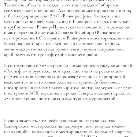
Тазовской области и входит в состав Западно-Сибирской
геологической провинции. Для освоения месторождения в 2004
г. было сформировано ЗАО «Ванкорнефть». Эксплуатация
месторождения началась в 2009 г. Ванкорская нефть поступает
в трубопровод «Ванкор-Пурпе», связывающий месторождение
с магистральной системой Западной Сибири (Ванкорское
месторождение). С открытием Ванкорского месторождения для
Красноярского края начался новый исторический период,
экономика региона стала развиваться в новом направлении,
край получил статус нефтедобывающего района.
В соответствии с долгосрочным соглашением между компанией
«Роснефть» и руководством края, ежегодно на реализацию
различных общественных и производственных мероприятий
выделяются значительные денежные суммы. Добывающее
предприятие в рамках благотворительности поддерживает вдов
и ветеранов ВОВ, коренные народы Севера, выделяет средства
для проведения спортивных и культурных мероприятий.
Нужно заметить, что шефскую помощь от руководства
Ванкорского месторождения напрямую пока получал только
находящийся поблизости с месторождением поселок Совречка,