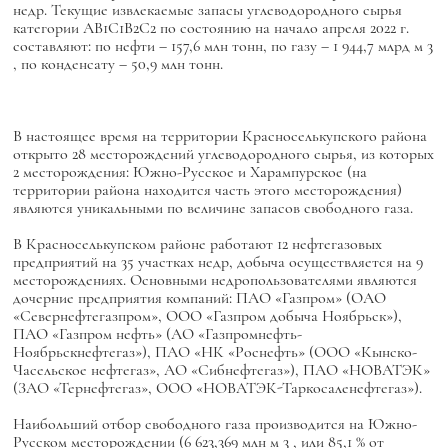
недр. Текущие извлекаемые запасы углеводородного сырья
категории АВ1С1В2С2 по состоянию на начало апреля 2022 г.
составляют: по нефти – 157,6 млн тонн, по газу – 1 944,7 млрд м
3
, по конденсату – 50,9 млн тонн.
В настоящее время на территории Красноселькупского района
открыто 28 месторождений углеводородного сырья, из которых
2 месторождения: Южно-Русское и Харампурское (на
территории района находится часть этого месторождения)
являются уникальными по величине запасов свободного газа.
В Красноселькупском районе работают 12 нефтегазовых
предприятий на 35 участках недр, добыча осуществляется на 9
месторождениях. Основными недропользователями являются
дочерние предприятия компаний: ПАО «Газпром» (ОАО
«Севернефтегазпром», ООО «Газпром добыча Ноябрьск»),
ПАО «Газпром нефть» (АО «Газпромнефть-
Ноябрьскнефтегаз»), ПАО «НК «Роснефть» (ООО «Кынско-
Часельское нефтегаз», АО «Сибнефтегаз»), ПАО «НОВАТЭК»
(ЗАО «Тернефтегаз», ООО «НОВАТЭК-Таркосаленефтегаз»).
Наибольший отбор свободного газа производится на Южно-
Русском месторождении (6 623,369 млн м
3
, или 85,1 % от