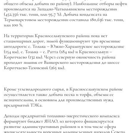
общего объема добычи по району). Наибольшие отборы нефти
производятся на Западно-Чатылькинском месторождении
(452,356 тыс. тонн, или 95,7 %). Добыча конденсата на
Термокарстовом месторождении составила 180,636 тыс. тонн,
или 100 %.
На территории Красноселькупского района пока нет
стационарных дорог, зимой функционируют три временные
автодороги: с. Толька – Южно-Харампурское месторождение
(154 км), с. Толька – с. Ратта (184 км) и Красноселькуп –
Коротчаево (132 км). Через северную оконечность района
проходит зимник от Ванкорского месторождения до шоссе
Коротчаево-Тазовский (265 км).
Кроме углеводородного сырья, в Красноселькупском районе
осуществляется также добыча песка и торфа, объемы ее
незначительны, в основном для производственных нужд
предприятий ТЭКа.
Доходы предприятий топливно-энергетического комплекса
формируют бюджет ЯНАО, из которого финансируется
развитие административных районов и в том числе сфера
жизнедеятельности коренных малочисленных народов Севера.