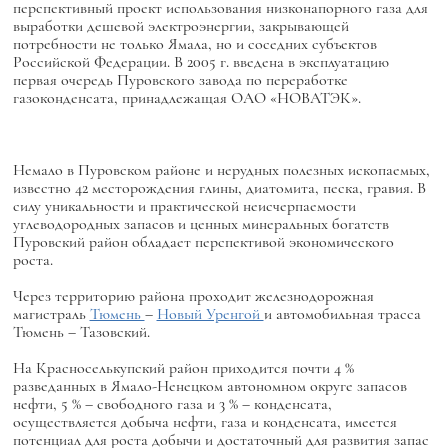
перспективный проект использования низконапорного газа для
выработки дешевой электроэнергии, закрывающей
потребности не только Ямала, но и соседних субъектов
Российской Федерации. В 2005 г. введена в эксплуатацию
первая очередь Пуровского завода по переработке
газоконденсата, принадлежащая ОАО «НОВАТЭК».
Немало в Пуровском районе и нерудных полезных ископаемых,
известно 42 месторождения глины, диатомита, песка, гравия. В
силу уникальности и практической неисчерпаемости
углеводородных запасов и ценных минеральных богатств
Пуровский район обладает перспективой экономического
роста.
Через территорию района проходит железнодорожная
магистраль
Тюмень
–
Новый Уренгой
и автомобильная трасса
Тюмень – Тазовский.
На Красноселькупский район приходится почти 4 %
разведанных в Ямало-Ненецком автономном округе запасов
нефти, 5 % – свободного газа и 3 % – конденсата,
осуществляется добыча нефти, газа и конденсата, имеется
потенциал для роста добычи и достаточный для развития запас