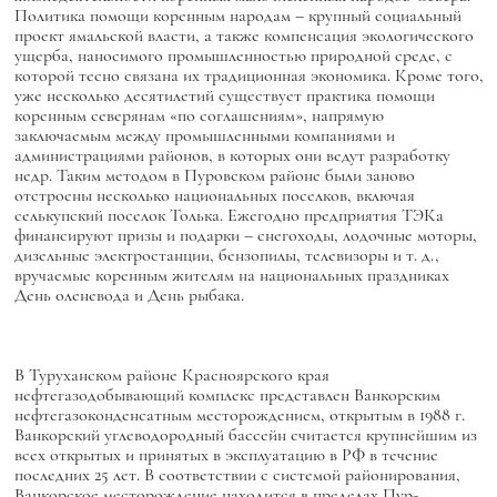
Политика помощи коренным народам – крупный социальный
проект ямальской власти, а также компенсация экологического
ущерба, наносимого промышленностью природной среде, с
которой тесно связана их традиционная экономика. Кроме того,
уже несколько десятилетий существует практика помощи
коренным северянам «по соглашениям», напрямую
заключаемым между промышленными компаниями и
администрациями районов, в которых они ведут разработку
недр. Таким методом в Пуровском районе были заново
отстроены несколько национальных поселков, включая
селькупский поселок Толька. Ежегодно предприятия ТЭКа
финансируют призы и подарки – снегоходы, лодочные моторы,
дизельные электростанции, бензопилы, телевизоры и т. д.,
вручаемые коренным жителям на национальных праздниках
День оленевода и День рыбака.
В Туруханском районе Красноярского края
нефтегазодобывающий комплекс представлен Ванкорским
нефтегазоконденсатным месторождением, открытым в 1988 г.
Ванкорский углеводородный бассейн считается крупнейшим из
всех открытых и принятых в эксплуатацию в РФ в течение
последних 25 лет. В соответствии с системой районирования,
Ванкорское месторождение находится в пределах Пур-