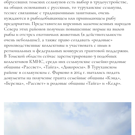
обрусевших томских селькупов есть выбор в трудоустройстве,
на общих основаниях с русскими, то туруханские селькупы,
теснее связанные с традиционными занятиями, очень
нуждаются в рыбодобывающем или принимающем рыбу
предприятии. Представители коренных малочисленных народов
Севера этих районов получили повышенные нормы на вылов
рыбы и отстрел охотничьих животных (в действительности
очень небольшие), а также право создавать «родовые»
производственные коллективы и участвовать с ними в
региональных и федеральных конкурсах грантовой поддержки.
В Томской области сейчас зарегистрировано 9 подобных
коллективов КМНС, среди них селькупские семейно-родовые
общины «Рассвет», «Тайга», «Дикоросы». В Туруханском
районе в селькупском с. Фарково в 2014 г. пытались подать
документы на получение гранта семейные общины «Кэнд»,
«Березка», «Рассвет» и родовые общины «Тайга» и «Кедр».