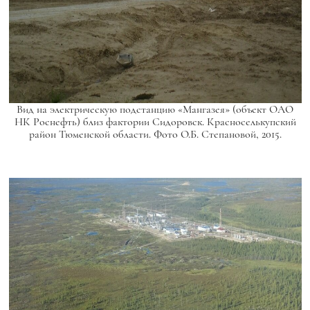
Вид на электрическую подстанцию «Мангазея» (объект ОАО
НК Роснефть) близ фактории Сидоровск. Красноселькупский
район Тюменской области. Фото О.Б. Степановой, 2015.