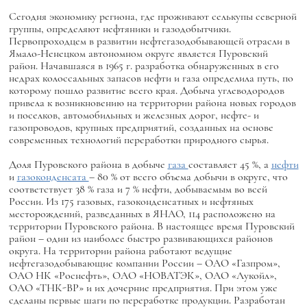
Сегодня экономику региона, где проживают селькупы северной
группы, определяют нефтяники и газодобытчики.
Первопроходцем в развитии нефтегазодобывающей отрасли в
Ямало-Ненецком автономном округе является Пуровский
район. Начавшаяся в 1965 г. разработка обнаруженных в его
недрах колоссальных запасов нефти и газа определила путь, по
которому пошло развитие всего края. Добыча углеводородов
привела к возникновению на территории района новых городов
и поселков, автомобильных и железных дорог, нефте- и
газопроводов, крупных предприятий, созданных на основе
современных технологий переработки природного сырья.
Доля Пуровского района в добыче
газа
составляет 45 %, а
нефти
и
газоконденсата
– 80 % от всего объема добычи в округе, что
соответствует 38 % газа и 7 % нефти, добываемым во всей
России. Из 175 газовых, газоконденсатных и нефтяных
месторождений, разведанных в ЯНАО, 114 расположено на
территории Пуровского района. В настоящее время Пуровский
район – один из наиболее быстро развивающихся районов
округа. На территории района работают ведущие
нефтегазодобывающие компании России – ОАО «Газпром»,
ОАО НК «Роснефть», ОАО «НОВАТЭК», ОАО «Лукойл»,
ОАО «ТНК-ВР» и их дочерние предприятия. При этом уже
сделаны первые шаги по переработке продукции. Разработан