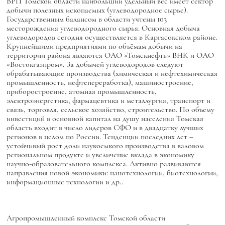
ВРП Томской области наибольший удельный вес имеет сектор
добычи полезных ископаемых (углеводородное сырье).
Государственным балансом в области учтены 103
месторождения углеводородного сырья. Основная добыча
углеводородов сегодня осуществляется в Каргасокском районе.
Крупнейшими предприятиями по объёмам добычи на
территории района являются ОАО «Томскнефть» ВНК и ОАО
«Востокгазпром». За добычей углеводородов следуют
обрабатывающие производства (химическая и нефтехимическая
промышленность, нефтепереработка), машиностроение,
приборостроение, атомная промышленность,
электроэнергетика, фармацевтика и металлургия, транспорт и
связь, торговля, сельское хозяйство, строительство. По объему
инвестиций в основной капитал на душу населения Томская
область входит в число лидеров СФО и в двадцатку лучших
регионов в целом по России. Тенденции последних лет –
устойчивый рост доли наукоемкого производства в валовом
региональном продукте и увеличение вклада в экономику
научно-образовательного комплекса. Активно развиваются
направления новой экономики: нанотехнологии, биотехнологии,
информационные технологии и др..
Агропромышленный комплекс Томской области