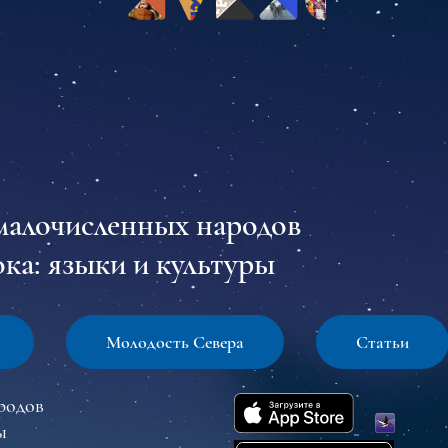
малочисленных народов
ка: языки и культуры
Молодость Севера
Статьи
родов
ы