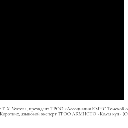
т Т. Х. Усатова, президент ТРОО «Ассоциация КМНС Томской о
 В. Коротких, языковой эксперт ТРОО АКМНСТО «Колта куп» (О