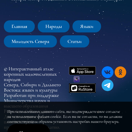
Главная
Народы
Языки
Молодость Севера
Статьи
© Интерактивный атлас
коренных малочисленных
народов
Севера, Сибири и Дальнего
Востока: языки и культуры
Разработан при поддержке
Министерства науки и
высшего образования
Российской Федерации
При использовании данного сайта, вы подтверждаете свое согласие
Доступ к сервису для
на использование файлов cookie. Если вы не согласны, то вы должны
пользователей
соответствующим образом установить настройки вашего браузера.
предоставляется бесплатно.