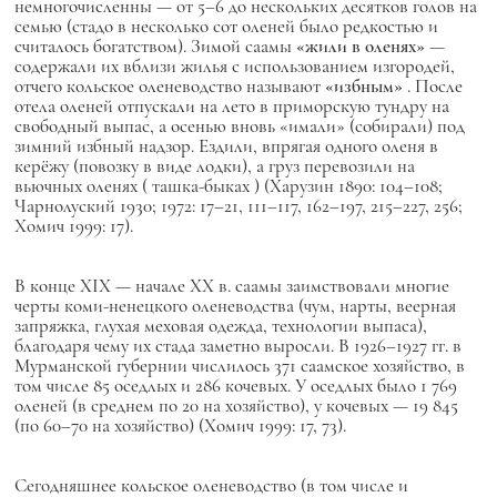
немногочисленны — от 5–6 до нескольких десятков голов на
семью (стадо в несколько сот оленей было редкостью и
считалось богатством). Зимой саамы
«жили в оленях»
—
содержали их вблизи жилья с использованием изгородей,
отчего кольское оленеводство называют
«избным»
. После
отела оленей отпускали на лето в приморскую тундру на
свободный выпас, а осенью вновь
«имали»
(собирали) под
зимний избный надзор. Ездили, впрягая одного оленя в
керёжу
(повозку в виде лодки), а груз перевозили на
вьючных оленях (
ташка-быках
) (Харузин 1890: 104–108;
Чарнолуский 1930; 1972: 17–21, 111–117, 162–197, 215–227, 256;
Хомич 1999: 17).
В конце XIX — начале XX в. саамы заимствовали многие
черты коми-ненецкого оленеводства (чум, нарты, веерная
запряжка, глухая меховая одежда, технологии выпаса),
благодаря чему их стада заметно выросли. В 1926–1927 гг. в
Мурманской губернии числилось 371 саамское хозяйство, в
том числе 85 оседлых и 286 кочевых. У оседлых было 1 769
оленей (в среднем по 20 на хозяйство), у кочевых — 19 845
(по 60–70 на хозяйство) (Хомич 1999: 17, 73).
Сегодняшнее кольское оленеводство (в том числе и