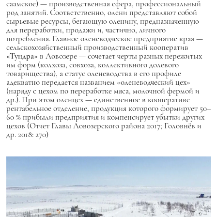
саамское) — производственная сфера, профессиональный
род занятий. Соответственно, олени представляют собой
сырьевые ресурсы, бегающую оленину, предназначенную
для переработки, продажи и, частично, личного
потребления. Главное оленеводческое предприятие края —
сельскохозяйственный производственный кооператив
«Тундра»
в Ловозере — сочетает черты разных пережитых
им форм (колхоза, совхоза, коллективного долевого
товарищества), а статус оленеводства в его профиле
адекватно передается названием «оленеводческий цех»
(наряду с цехом по переработке мяса, молочной фермой и
др.). При этом оленцех — единственное в кооперативе
рентабельное отделение, продукция которого формирует 50–
60 % прибыли предприятия и компенсирует убытки других
цехов (Отчет Главы Ловозерского района 2017; Головнёв и
др. 2018: 270)