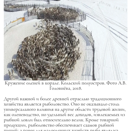
Кружение оленей в корале. Кольский полуостров. Фото А.В.
Головнёва, 2018.
Другой важной и более древней отраслью традиционного
хозяйства является рыболовство. Оно не оказывало столь
универсального влияния на другие области трудовой жизни,
как оленеводство, но удельный вес доходов, извлекаемых из
рыбной ловли был относительно велик. Кроме товарной
продукции, рыболовство обеспечивает саамов рыбной
пищей; а ранее для малооленных хозяйств рыба являлась