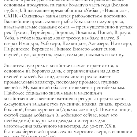
основным продуктом питания большую часть года (Волков
1996: 25). В настоящее время общины
«Умба»
,
«Йоканьга»
,
СХПК
«Оленевод»
занимаются рыболовством постоянно.
Важнейшие промысловые рыбы Кольского полуострова,
вылавливаемые саамами: семга — преимущественно в устьях
рек Тулома, Териберка, Воронья, Иоканьга, Поной, Варзуга,
Умба, в губах и заливах ловят треску, камбалу, палтус. В
озерах Имандра, Умбозеро, Колвицкое, Ловозеро, Нотозеро,
Пиренгское, Верхнее и Нижнее Енозеро ловят сигов,
окуней, щук, хариусов, кумж, гольцов, налимов и плотву.
Значительную роль в хозяйстве саамов играет охота, в
основном на боровую дичь, с ограничениями на диких
оленей и лосей. Как вид деятельности редко имеет
промысловый характер, поскольку промысел пушных
зверей в Мурманской области не является рентабельным.
Наиболее социально значимыми и имеющими
хозяйственное значение охотничьи ресурсы представлены
следующими видами: гусь гуменник, кряква, свиязь, крохаль
большой, белая куропатка (Доклад 2021: 107). Помимо пищи,
охотой саамы добывали (и добывают сейчас, кому это
необходимо) шкуры для одежды и материал для
изготовления различного инвентаря. До 30-х гг. XX в.
бытовал береговой промысел на морского зверя, в основном
тюленя (Волков 1996: 32).