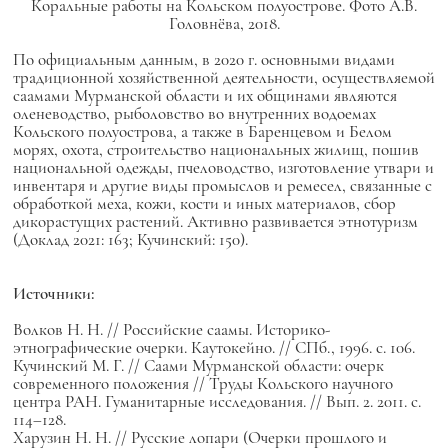
Коральные работы на Кольском полуострове. Фото А.В.
Головнёва, 2018.
По официальным данным, в 2020 г. основными видами
традиционной хозяйственной деятельности, осуществляемой
саамами Мурманской области и их общинами являются
оленеводство, рыболовство во внутренних водоемах
Кольского полуострова, а также в Баренцевом и Белом
морях, охота, строительство национальных жилищ, пошив
национальной одежды, пчеловодство, изготовление утвари и
инвентаря и другие виды промыслов и ремесел, связанные с
обработкой меха, кожи, кости и иных материалов, сбор
дикорастущих растений. Активно развивается этнотуризм
(Доклад 2021: 163; Кучинский: 150).
Источники:
Волков Н. Н. // Российские саамы. Историко-
этнографические очерки. Каутокейно. // СПб., 1996. с. 106.
Кучинский М. Г. // Саами Мурманской области: очерк
современного положения // Труды Кольского научного
центра РАН. Гуманитарные исследования. // Вып. 2. 2011. с.
114–128.
Харузин Н. Н. // Русские лопари (Очерки прошлого и