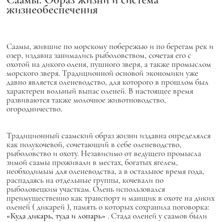
жизнеобеспечения
Саамы, жившие по морскому побережью и по берегам рек и
озер, издавна занимались рыболовством, сочетая его с
охотой на дикого оленя, пушного зверя, а также промыслом
морского зверя. Традиционной основой экономики уже
давно является оленеводство, для которого в прошлом был
характерен вольный выпас оленей. В настоящее время
развиваются также молочное животноводство,
огородничество.
Традиционный саамский образ жизни издавна определялся
как полукочевой, сочетающий в себе оленеводство,
рыболовство и охоту. Независимо от ведущего промысла
зимой саамы проживали в местах, богатых ягелем,
необходимым для оленеводства, а в остальное время года,
распадаясь на отдельные группы, кочевали по
рыболовецким участкам. Олень использовался
преимущественно как транспорт и манщик в охоте на диких
оленей (
дикарей
), память о которых сохранила поговорка:
«Куда дикарь, туда и лопарь»
. Стада оленей у саамов были