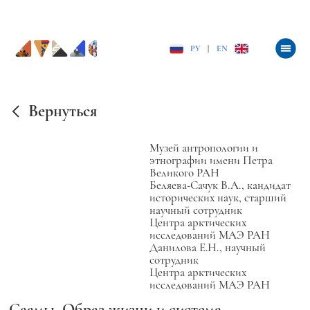
РУ
|
EN
Вернуться
Музей антропологии и
этнографии имени Петра
Великого РАН
Беляева-Сачук В.А., кандидат
исторических наук, старший
научный сотрудник
Центра арктических
исследований МАЭ РАН
Данилова Е.Н., научный
сотрудник
Центра арктических
исследований МАЭ РАН
Саамы. Образ жизни и система