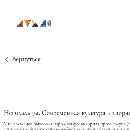
Вернуться
Негидальцы. Современная культура и творч
У негидальцев бытовала народная фольклорная проза
талунг (
считаются действительными событиями, происходившими в 