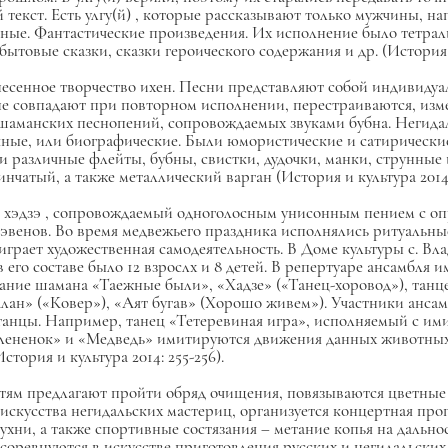
 текст. Есть
улгу(й)
, которые рассказывают только мужчины, н
ные. Фантастические произведения. Их исполнение было тетрал
бытовые сказки, сказки героического содержания и др. (История и
песенное творчество
ихен.
Песни представляют собой индивидуа
не совпадают при повторном исполнении, перестраиваются, из
 шаманских песнопений, сопровождаемых звуками бубна. Негида
чные, или биографические. Были юмористические и сатирически
и различные флейты, бубны, свистки, дудочки, манки, струнные 
атый, а также металлический варган (История и культура 2014: 
д
хэдзэ
, сопровождаемый одноголосным унисонным пением с оп
эвенов. Во время медвежьего праздника исполнялись ритуальн
грает художественная самодеятельность. В Доме культуры с. Вла
го составе было 12 взрослх и 8 детей. В репертуаре ансамбля
лание шамана «Таежные были», «Хадзе» («Танец-хоровод»), танц
алан» («Ковер»), «Аят бугав» (Хорошо живем»). Участники анса
анцы. Например, танец «Тетеревиная игра», исполняемый с ими
лененок» и «Медведь» имитируются движения данных животных.
тория и культура 2014: 255-256).
тям предлагают пройти обряд очищения, повязываются цветные 
скусства негидальских мастериц, организуется концертная про
хни, а также спортивные состязания – метание копья на дальнос
оревнуются в искусстве приготовления русских и негидальских