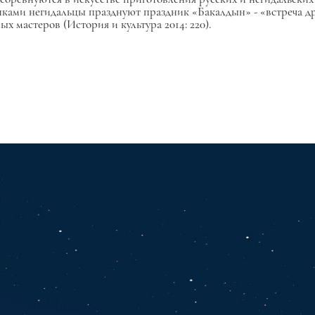
енками негидальцы празднуют праздник «Бакалдын» - «встреча д
 мастеров (История и культура 2014: 220).