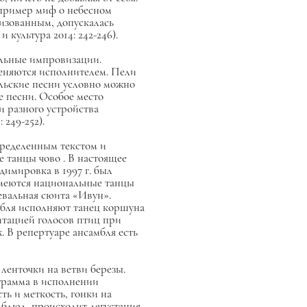
апример миф о небесном
изованным, допускалась
 культура 2014: 242-246).
льные импровизации.
меняются исполнителем. Пели
льские песни условно можно
е песни. Особое место
и разного устройства
249-252).
ределенным текстом и
ые танцы
чово
. В настоящее
димировка в 1997 г. был
 имеются национальные танцы
евальная сюита «Ивун».
мбля исполняют танец коршуна
тацией голосов птиц при
 В репертуаре ансамбля есть
ленточки на ветви березы.
грамма в исполнении
ть и меткость, гонки на
 блюд, происходит дегустация