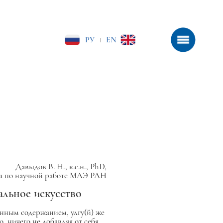
РУ
EN
|
Давыдов В. Н., к.с.н., PhD,
ра по научной работе МАЭ РАН
альное искусство
енным содержанием,
улгу(й)
же
, ничего не добавляя от себя.