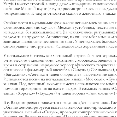
Улгу(й)
имеют строгий, иногда даже лапидарный канонический
охотнике Манги.
Талунг (тэлунг)
рассматривались как выдуман
импровизация. К
талунг
относятся сказки о животных, а также 
Особое место в музыкально фольклоре негидальцев занимает 
Сочинялись они «по случаю». Мелодии устойчивы, тексты же 
негидальцы без аккомпанемента (за исключением ритуальных
разделить на трудовые. Лирические, плачи, колыбельные и ли
занимали шаманские песнопения
яаяа
. У негидальцев бытовал
самозвучащие инструменты. Использовался деревянный пластинч
У негидальцев бытовал коллективный круговой танец-хорово
ритмическими движениями, сходными с хороводом эвенков и 
время в сохранении народного хореографического творчества и
организован фольклорный ансамбль «Сивун» («Солнышко»), в е
«Багульник», «Легенда и танец о коршуне», выступление-кам
Исполняются песни на негидальском языке: «Мое село», «Кум
хияачан.
Под песенный аккомпанемент исполняются сольные т
помощи горлохрипения на вдох и выдох. В сольных танцах «О
танцы «Хорогдо» («Глухари») и танец ворона «Гаки хокини» (Ис
В с. Владимировка проводится праздник «День охотника». Гос
Обычно демонстрируется выставка декоративно-прикладного и
участников ансамбля «Сивун», проводят конкурс этнической ку
снегоходах. Во время праздника «Последняя тропа» женщины с