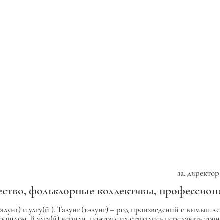
за. директо
ество, фольклорные коллективы, профессион
тэлунг)
и
улгу(й
).
Талунг (тэлунг)
– род произведений с вымышл
прошлом. В
улгу(й)
верили, поэтому их старались передавать точно