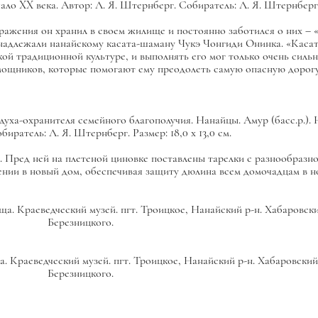
ало XX века. Автор: Л. Я. Штернберг. Собиратель: Л. Я. Штернберг. Р
ажения он хранил в своем жилище и постоянно заботился о них – «
адлежали нанайскому касата-шаману Чукэ Чонгиди Онинка. «Касат
ской традиционной культуре, и выполнять его мог только очень силь
мощников, которые помогают ему преодолеть самую опасную дорогу
а-охранителя семейного благополучия. Нанайцы. Амур (басс.р.). Н
иратель: Л. Я. Штернберг. Размер: 18,0 х 13,0 см.
Пред ней на плетеной циновке поставлены тарелки с разнообразнои
ении в новый дом, обеспечивая защиту дюлина всем домочадцам в 
. Краеведческий музей. пгт. Троицкое, Нанайский р-н. Хабаровскии
Березницкого.
 Краеведческий музей. пгт. Троицкое, Нанайский р-н. Хабаровский 
Березницкого.