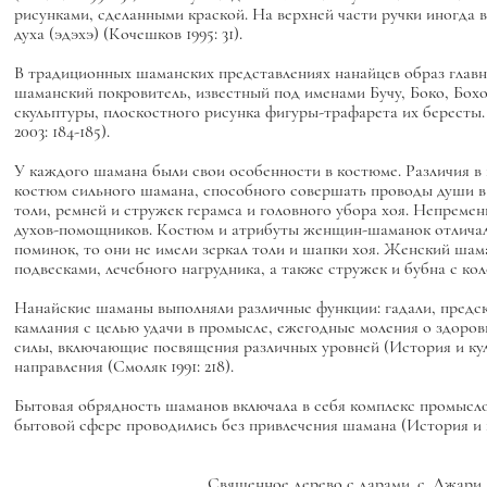
рисунками, сделанными краской. На верхней части ручки иногда
духа (эдэхэ) (Кочешков 1995: 31).
В традиционных шаманских представлениях нанайцев образ глав
шаманский покровитель, известный под именами Бучу, Боко, Бохо
скульптуры, плоскостного рисунка фигуры-трафарета их бересты.
2003: 184-185).
У каждого шамана были свои особенности в костюме. Различия в 
костюм сильного шамана, способного совершать проводы души в ми
толи, ремней и стружек герамса и головного убора хоя. Непреме
духов-помощников. Костюм и атрибуты женщин-шаманок отличал
поминок, то они не имели зеркал толи и шапки хоя. Женский шама
подвесками, лечебного нагрудника, а также стружек и бубна с коло
Нанайские шаманы выполняли различные функции: гадали, предс
камлания с целью удачи в промысле, ежегодные моления о здоров
силы, включающие посвящения различных уровней (История и кул
направления (Смоляк 1991: 218).
Бытовая обрядность шаманов включала в себя комплекс промысло
бытовой сфере проводились без привлечения шамана (История и ку
Священное дерево с дарами. с. Джари, Н