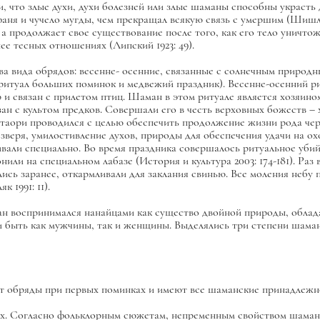
, что злые духи, духи болезней или злые шаманы способны украсть д
аня и чучело мугды, чем прекращал всякую связь с умершим (Шишло 
, а продолжает свое существование после того, как его тело уничто
е тесных отношениях (Липский 1923: 49).
а вида обрядов: весенне- осенние, связанные с солнечным природн
 (ритуал больших поминок и медвежий праздник). Весенне-осенний р
и связан с прилетом птиц. Шаман в этом ритуале является хозяино
ан с культом предков. Совершали его в честь верховных божеств – 
 таори проводился с целью обеспечить продолжение жизни рода чер
зверя, умилостивление духов, природы для обеспечения удачи на ох
ли специально. Во время праздника совершалось ритуальное убий
ли на специальном лабазе (История и культура 2003: 174-181). Раз в
ись заранее, откармливали для заклания свинью. Все моления небу 
 1991: 11).
н воспринимался нанайцами как существо двойной природы, обла
и быть как мужчины, так и женщины. Выделялись три степени шаман
ют обряды при первых поминках и имеют все шаманские принадлежн
ых. Согласно фольклорным сюжетам, непременным свойством шаман