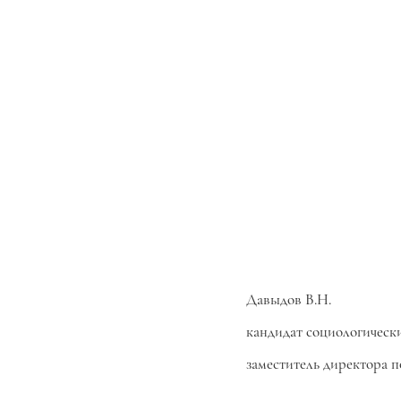
Давыдов В.Н.
кандидат социологически
заместитель директора 