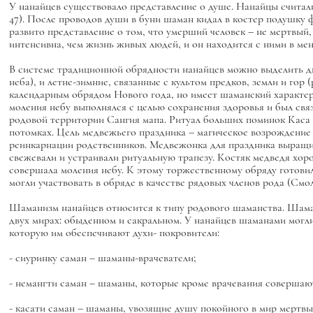
У нанайцев существовало представление о душе. Нанайцы считали
47). После проводов души в буни шаман кидал в костер подушку ф
развито представление о том, что умерший человек – не мертвый
интенсивна, чем жизнь живых людей, и он находится с ними в мене
В системе традиционной обрядности нанайцев можно выделить дв
неба), и летне-зимние, связанные с культом предков, земли и гор
календарным обрядом Нового года, но имеет шаманский характер 
моления небу выполнялся с целью сохранения здоровья и был связ
родовой территории Сангия мапа. Ритуал больших поминок Каса
потомках. Цель медвежьего праздника – магическое возрождение 
реинкарнации родственников. Медвежонка для праздника выращива
свежевали и устраивали ритуальную трапезу. Костяк медведя хорони
совершала моления небу. К этому торжественному обряду готовил
могли участвовать в обряде в качестве рядовых членов рода (Смоляк
Шаманизм нанайцев относится к типу родового шаманства. Шама
двух мирах: обыденном и сакральном. У нанайцев шаманами могл
которую им обеспечивают духи- покровители:
- сиуринку саман – шаманы-врачеватели;
- немангти саман – шаманы, которые кроме врачевания соверша
- касати саман – шаманы, увозящие душу покойного в мир мертв