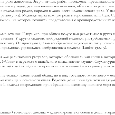
зна роль животных. Звери, птицы, рыбы, насекомые, пресмыкающиеся
в-хозяев угодий, духов-помощников шаманов, объектов жертвоприно
 отдельных родов, народов и даже всего человеческого рода. У нан
ра 2003: 152). Медведь играл важную роль в верованиях нанайцев. С
 почвой, на которой возникли представления о кровнородственных
ью лечения. Например, при общем недуге или ревматизме в руках н
звеньев. У других сидячих изображений медведя, употребляемых пр
едвежонку. От простуды делали изображение медведя из высушенной 
празднике, украшались изображением медведя (Laufer 1902: 5).
для религиозных ритуалов, которые обозначали как сэвэн и которы
 («Сэвэ» в переводе с нанайского языка значит «душа». Скульптур
 охотой с целью удачного промысла изготавливались скульптурные и
е только человеческий облик, но и вид тотемного животного – мед
еля жилища и семейного очага. Родовой домашний дух- хозяин джу
ьной, являлся посредником при обращении к хозяину нижнего мира 
ольшая) воплощает дюлина – духа-покровителя семьи и дома, втор