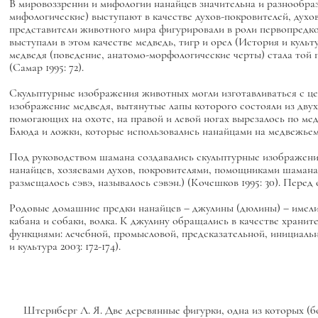
В мировоззрении и мифологии нанайцев значительна и разнообра
мифологические) выступают в качестве духов-покровителей, духо
представители животного мира фигурировали в роли первопредков
выступали в этом качестве медведь, тигр и орел (История и культу
медведя (поведение, анатомо-морфологические черты) стала той
(Самар 1995: 72).
Скульптурные изображения животных могли изготавливаться с цел
изображение медведя, вытянутые лапы которого состояли из двух 
помогающих на охоте, на правой и левой ногах вырезалось по м
Блюда и ложки, которые использовались нанайцами на медвежьем 
Под руководством шамана создавались скульптурные изображения 
нанайцев, хозяевами духов, покровителями, помощниками шамана.
размещалось сэвэ, называлось сэвэн.) (Кочешков 1995: 30). Перед
Родовые домашние предки нанайцев – джулины (дюлины) – имели н
кабана и собаки, волка. К джулину обращались в качестве хранит
функциями: лечебной, промысловой, предсказательной, инициал
и культура 2003: 172-174).
Штернберг Л. Я. Две деревянные фигурки, одна из которых (б