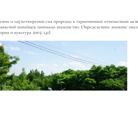
ении и одухотворении сил природы и гармоничных отношениях межд
влений нанайцев занимало шаманство. Определенное влияние оказа
ия и культура 2003: 141).