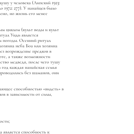
ушу у человека (Липский 1923:
1972: 277). У нанайцев было
жено, но жизнь его менее
ым циклом (культ воды и культ
итуал Унди является
м погоды. Осенний ритуал
хозяина неба Боа или хозяина
ез возрождение предков в
оте, а также возможности
ство медведя, после чего тушу
 год каждая нанайская семья
проводились без шаманов, они
дающее способностью «видеть» в
ов в зависимости от силы,
ости;
а является способность к