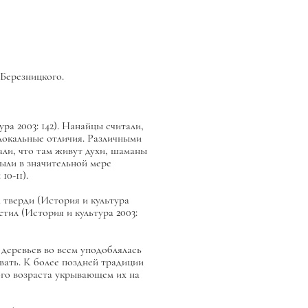
 Березницкого.
а 2003: 142). Нанайцы считали,
 локальные отличия. Различными
али, что там живут духи, шаманы
ыли в значительной мере
0-11).
 тверди (История и культура
етил (История и культура 2003:
ь деревьев во всем уподоблялась
вать. К более поздней традиции
ого возраста укрывающем их на