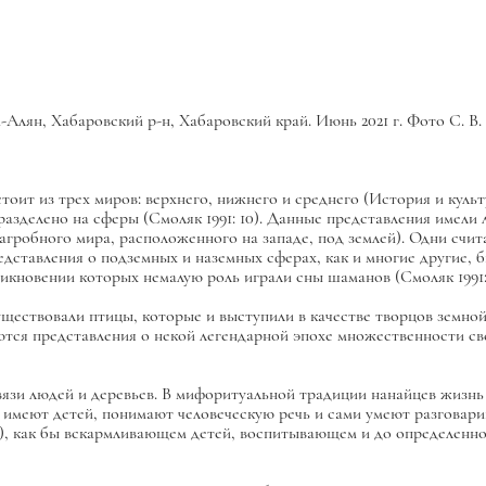
Алян, Хабаровский р-н, Хабаровский край. Июнь 2021 г. Фото С. В.
оит из трех миров: верхнего, нижнего и среднего (История и культур
 разделено на сферы (Смоляк 1991: 10). Данные представления имели
агробного мира, расположенного на западе, под землей). Одни счит
едставления о подземных и наземных сферах, как и многие другие, б
кновении которых немалую роль играли сны шаманов (Смоляк 1991: 1
уществовали птицы, которые и выступили в качестве творцов земной
яются представления о некой легендарной эпохе множественности св
вязи людей и деревьев. В мифоритуальной традиции нанайцев жизн
 имеют детей, понимают человеческую речь и сами умеют разговари
), как бы вскармливающем детей, воспитывающем и до определенн