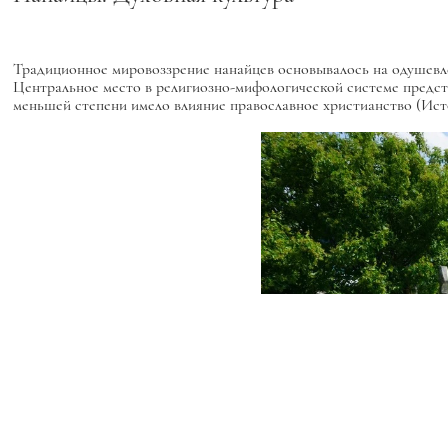
Традиционное мировоззрение нанайцев основывалось на одушевл
Центральное место в религиозно-мифологической системе предста
меньшей степени имело влияние православное христианство (Истор