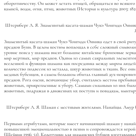
оборотничеству. Он может летать птицей, обращаться во всякого
камней, воды, огня, птиц, животных (История и культура 2003: 182-
Штернберг Л. Я. Знаменитый касата-шаман Чукэ Чонгиди Онинка 
Знаменитый касата-шаман Чукэ Чонгиди Онинка одет в свой ри
предков Буни. В целом костюм воплощал в себе сложный символич
уровне пояса у шамана висят большие китайские бронзовые зерка
мир мертвых, мир предков. Одним из самых сакральных элементов 
вселенной и функции шамана как посредника между миром людей
количество подвесок из металла, шкур животных и ткани. Все он
медных бубенцов, в самом большом обитал главный дух-покрови
предков. Рога оленя, венчающие убор, считались местом пребыв
животных, прикрепленные к убору. Самыми сильными из них были 
животных, подражая в движениях их поступи и повадкам, имитиру
Штернберг Л. Я. Шаман с местными жителями. Нанайцы. Амур (бас
Первыми атрибутами, которые имеет начинающий шаман у нанайце
повышенной эмоциональностью в пении и сопровождается игрой н
(Шейкин 1996: 51). Колотушки для шаманских бубнов изготавливал