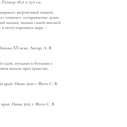
азмер: 18,0 х 13,0 см.
кормил» жертвенной пищей,
а» означает «отправление души
ный шаман, шаман самой высшей
 в потустороннем мире –
ачало XX века. Автор: Л. Я.
̆ едой, ягодами и бутылки с
новом жилом пространстве.
̆ край. Июнь 2021 г. Фото С. В.
край. Июнь 2021 г. Фото С. В.