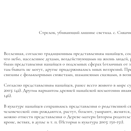
Стрелок, убивающий лишние светила. с. Сикачи-
Вселенная, согласно традиционным представлениям нанайцев, сост
что небо, населенное духами, воздействующими на жизнь людей,
были представления нанайцев о подземных сферах (отличных от з
там бывать не могут, другие придерживались иных воззрений. Пр
связаны с фольклорными сюжетами, шаманскими сказками, в возни
Согласно представлениям нанайцев, ранее всего живого в мире с
2003: 142). Другим вариантом древней нанайской космогонии явл
146).
В культуре нанайцев сохранились представления о родственной с
человеческой: они рождаются, растут, болеют, умирают, женятся,
можно отнести представления о Дереве-матери (втором родителе
кроне, ветвях, в дупле и т. п. (История и культура 2003: 150-151).