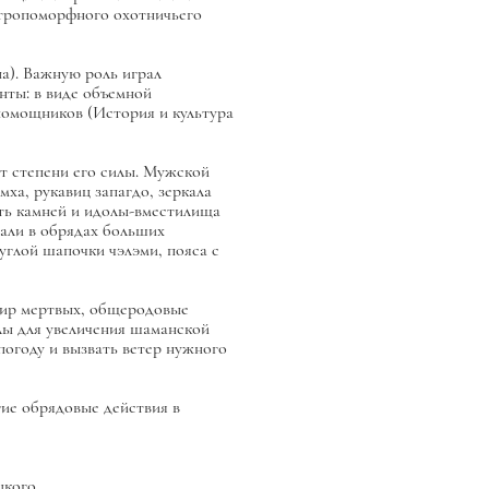
антропоморфного охотничьего
а). Важную роль играл
нты: в виде объемной
помощников (История и культура
т степени его силы. Мужской
ха, рукавиц запагдо, зеркала
ть камней и идолы-вместилища
али в обрядах больших
углой шапочки чэлэми, пояса с
мир мертвых, общеродовые
лы для увеличения шаманской
погоду и вызвать ветер нужного
е обрядовые действия в
цкого.