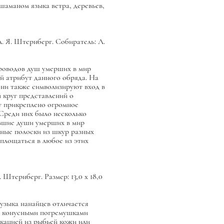
шаманом языка ветра, деревьев,
. Я. Штернберг. Собиратель: Л.
проводов душ умерших в мир
й атрибут данного обряда. На
 они также символизируют вход в
 круг представлений о
му прикреплено огромное
 Среди них было несколько
ившие души умерших в мир
нные полоски из шкур разных
площаться в любое из этих
Штернберг. Размер: 13,0 х 18,0
узыка нанайцев отличается
а с конусными погремушками
кацией из рыбьей кожи или