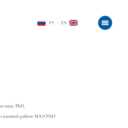
РУ
EN
|
х наук, PhD,
по научной работе МАЭ РАН