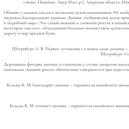
сэвэна. Нанайцы. Амур (басс.р.), Амурская область. Нач
Обычно у шамана имелось несколько духов-помощников. Их изобр
окуривал благородными травами. Данные изображения духов прин
в загробный мир». Это самый важный и сложный ритуал в нанай
категории «касата», обладающий большим количеством духов-по
дорогу в мир предков Буни.
Штернберг Л. Я. Первое «угощение» в новом доме дюлина – дух
Штернберг. Соб
Деревянная фигурка дюлина установлена у стены, напротив входа. 
напитками. Данный ритуал обязательно совершается при пересел
Бельды К. М. благодарит
дюлина
– охранителя нанайского жилища
Бельды К. М. угощает
дюлина
– охранителя нанайского жилища.