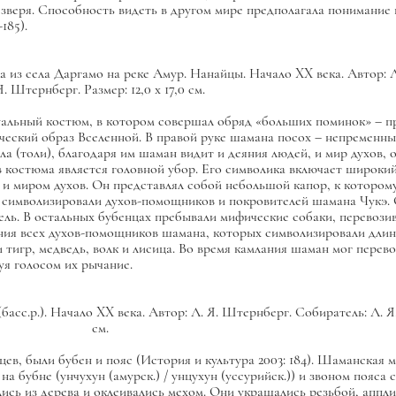
 зверя. Способность видеть в другом мире предполагала понимание 
185).
из села Даргамо на реке Амур. Нанайцы. Начало XX века. Автор: Л
Я. Штернберг. Размер: 12,0 х 17,0 см.
туальный костюм, в котором совершал обряд «больших поминок» – 
еский образ Вселенной. В правой руке шамана посох – непременны
ла (толи), благодаря им шаман видит и деяния людей, и мир духов,
костюма является головной убор. Его символика включает широкий
 и миром духов. Он представлял собой небольшой капор, к которо
и символизировали духов-помощников и покровителей шамана Чукэ.
тель. В остальных бубенцах пребывали мифические собаки, перевоз
ания всех духов-помощников шамана, которых символизировали дли
тигр, медведь, волк и лисица. Во время камлания шаман мог перево
я голосом их рычание.
с.р.). Начало XX века. Автор: Л. Я. Штернберг. Собиратель: Л. Я. 
см.
в, были бубен и пояс (История и культура 2003: 184). Шаманская м
а бубне (унчухун (амурск.) / унцухун (уссурийск.)) и звоном пояс
ись из дерева и оклеивались мехом. Они украшались резьбой, аппли