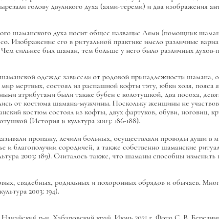
 вырезали голову двуликого духа (аями-тереми) и два изображения 
ного шаманского духа носит общее название Аями (помощник шаман
со. Изображение его в ритуальной практике имело различные вариа
 Чем сильнее был шаман, тем больше у него было различных духов-
шаманской одежде зависели от родовой принадлежности шамана, о
р мертвых, состоял из распашной кофты тэту, юбки хозя, пояса ям
нными атрибутами были также бубен с колотушкой, два посоха, девя
ись от костюма шамана-мужчины. Поскольку женщины не участвов
нский костюм состоял из кофты, двух фартуков, обуви, ноговиц, кр
тушкой (История и культура 2003: 186-188).
казывали пропажу, лечили больных, осуществляли проводы души в 
ье и благополучии сородичей, а также собственно шаманские ритуа
ьтура 2003: 189). Считалось также, что шаманы способны изменить 
вых, свадебных, родильных и похоронных обрядов и обычаев. Многи
льтура 2003: 194).
анайский р-н, Хабаровский край. Июнь 2021 г. Фото С. В. Березни