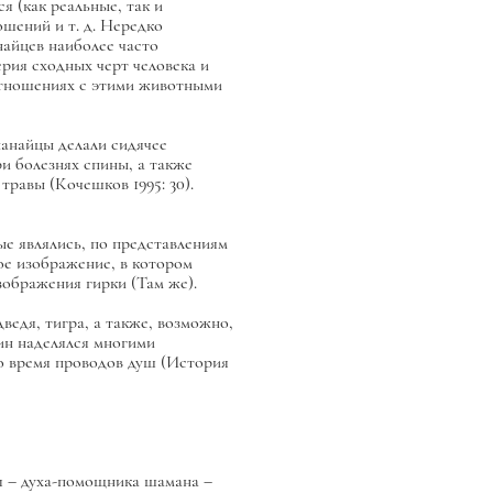
 (как реальные, так и
шений и т. д. Нередко
айцев наиболее часто
ерия сходных черт человека и
 отношениях с этими животными
анайцы делали сидячее
и болезнях спины, а также
травы (Кочешков 1995: 30).
е являлись, по представлениям
ное изображение, в котором
зображения гирки (Там же).
ведя, тигра, а также, возможно,
лин наделялся многими
во время проводов душ (История
ая – духа-помощника шамана –