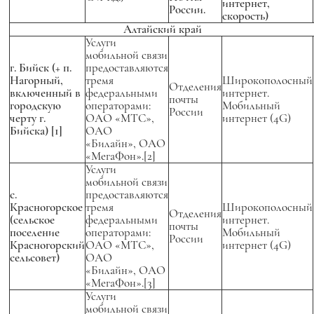
интернет,
России.
скорость)
Алтайский край
Услуги
мобильной связи
г. Бийск (+ п.
предоставляются
Нагорный,
тремя
Широкополосный
Отделения
включенный в
федеральными
интернет.
почты
городскую
операторами:
Мобильный
России
черту г.
ОАО «МТС»,
интернет (4G)
Бийска)
[1]
ОАО
«Билайн», ОАО
«МегаФон».[2]
Услуги
мобильной связи
с.
предоставляются
Красногорское
тремя
Широкополосный
Отделения
(сельское
федеральными
интернет.
почты
поселение
операторами:
Мобильный
России
Красногорский
ОАО «МТС»,
интернет (4G)
сельсовет)
ОАО
«Билайн», ОАО
«МегаФон».[3]
Услуги
мобильной связи