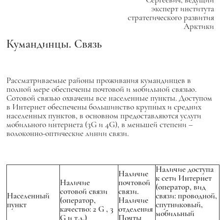
эксперт института
стратегического развития
Арктики
Кумандинцы. Связь
Рассматриваемые районы проживания кумандинцев в
полной мере обеспечены почтовой и мобильной связью.
Сотовой связью охвачены все населенные пункты. Доступом
в Интернет обеспечены большинство крупных и средних
населенных пунктов, в основном предоставляются услуги
мобильного интернета (3G и 4G), в меньшей степени –
волоконно-оптические линии связи.
Наличие доступа
Наличие
к сети Интернет
Наличие
почтовой
(оператор, вид
сотовой связи
связи.
Населенный
связи: проводной,
(оператор,
Наличие
пункт
спутниковый,
качество: 2
G
, 3
отделения
мобильный
G
и т.д.)
Почты