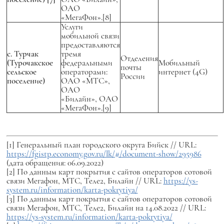
ОАО
«МегаФон».[8]
Услуги
мобильной связи
предоставляются
с. Турчак
тремя
Отделения
(Турочакское
федеральными
Мобильный
почты
сельское
операторами:
интернет (4G)
России
поселение)
ОАО «МТС»,
ОАО
«Билайн», ОАО
«МегаФон».[9]
[1] Генеральный план городского округа Бийск // URL:
https://fgistp.economy.gov.ru/lk/#/document-show/295986
(дата обращения: 06.09.2022)
[2] По данным карт покрытия с сайтов операторов сотовой
связи Мегафон, МТС, Теле2, Билайн // URL:
https://ys-
system.ru/information/karta-pokrytiya/
[3] По данным карт покрытия с сайтов операторов сотовой
связи Мегафон, МТС, Теле2, Билайн на 14.08.2022 // URL:
https://ys-system.ru/information/karta-pokrytiya/