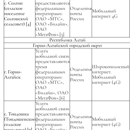
с. Солтон
предоставляются
(сельское
федеральными
Отделения
Мобильный
поселение
операторами:
почты
интернет 4G
Солтонский
ОАО «МТС»,
России
сельсовет)
[4]
ОАО «Билайн»,
ОАО
«МегаФон».[5]
Республика Алтай
Горно-Алтайский городской округ
Услуги
мобильной связи
предоставляются
тремя
Широкополосный
Отделения
г. Горно-
федеральными
интернет.
почты
Алтайск
операторами:
Мобильный
России
ОАО «МТС»,
интернет (4G)
ОАО
«Билайн», ОАО
«МегаФон».[6]
Услуги
мобильной связи
с. Тондошка
предоставляются
Отделения
(Тондошенское
федеральными
Мобильный
почты
сельское
операторами:
интернет (4G)
России
поселение)
[7]
ОАО «Билайн»,