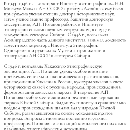
В 1943–1946 гг. – докторант Института этнографии им. Н.Н.
Миклухо-Маклая АН СССР. За работу «Алтайцы» ему была
присуждена ученая степень доктора исторических наук,
затем ученое звание профессора. Защитив докторскую
диссертацию, Л.П. Потапов работал в Институте
этнографии сначала научным сотрудником, а с 1947 г.
заведующим сектором Сибири. С 1948 г., возглавляя
Ленинградскую часть данного института, занимал должность
заместителя директора Института этнографии.
Одновременно руководил Музеем антропологии и
этнографии АН СССР и сектором Сибири.
С 1946 г. возглавлял Хакасскую этнографическую
экспедицию. Л.П. Потапов уделял особое внимание
проблемам социально- экономического развития хакасов,
присоединения Хакасии к России, культуры хакасов в свете
исторических связей с русским народом, происхождения и
формирования хакасского народа. В творчестве Л.П.
Потапова особое место занимали религиозные верования
тюрков Южной Сибири. Выдвинул гипотезу о сравнительно
позднем происхождении шаманизма у народов Южной
Сибири, развивавшегося на основе локальных культов
природы. Вопросы этногенеза постоянно изучались
профессором Потаповым с позиций комплексного подхода к
различным этнографическим источникам.