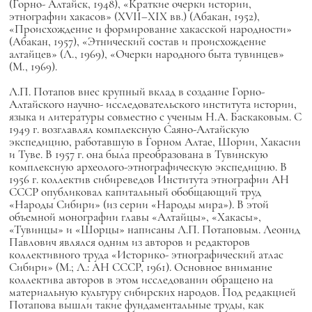
(Горно- Алтайск, 1948), «Краткие очерки истории,
этнографии хакасов» (XVII–XIX вв.) (Абакан, 1952),
«Происхождение и формирование хакасской народности»
(Абакан, 1957), «Этнический состав и происхождение
алтайцев» (Л., 1969), «Очерки народного быта тувинцев»
(М., 1969).
Л.П. Потапов внес крупный вклад в создание Горно-
Алтайского научно- исследовательского института истории,
языка и литературы совместно с ученым Н.А. Баскаковым. С
1949 г. возглавлял комплексную Саяно-Алтайскую
экспедицию, работавшую в Горном Алтае, Шории, Хакасии
и Туве. В 1957 г. она была преобразована в Тувинскую
комплексную археолого-этнографическую экспедицию. В
1956 г. коллектив сибиреведов Института этнографии АН
СССР опубликовал капитальный обобщающий труд
«Народы Сибири» (из серии «Народы мира»). В этой
объемной монографии главы «Алтайцы», «Хакасы»,
«Тувинцы» и «Шорцы» написаны Л.П. Потаповым. Леонид
Павлович являлся одним из авторов и редакторов
коллективного труда «Историко- этнографический атлас
Сибири» (М.; Л.: АН СССР, 1961). Основное внимание
коллектива авторов в этом исследовании обращено на
материальную культуру сибирских народов. Под редакцией
Потапова вышли такие фундаментальные труды, как