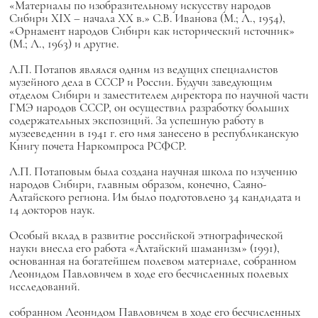
«Материалы по изобразительному искусству народов
Сибири XIX – начала XX в.» С.В. Иванова (М.; Л., 1954),
«Орнамент народов Сибири как исторический источник»
(М.; Л., 1963) и другие.
Л.П. Потапов являлся одним из ведущих специалистов
музейного дела в СССР и России. Будучи заведующим
отделом Сибири и заместителем директора по научной части
ГМЭ народов СССР, он осуществил разработку больших
содержательных экспозиций. За успешную работу в
музееведении в 1941 г. его имя занесено в республиканскую
Книгу почета Наркомпроса РСФСР.
Л.П. Потаповым была создана научная школа по изучению
народов Сибири, главным образом, конечно, Саяно-
Алтайского региона. Им было подготовлено 34 кандидата и
14 докторов наук.
Особый вклад в развитие российской этнографической
науки внесла его работа «Алтайский шаманизм» (1991),
основанная на богатейшем полевом материале, собранном
Леонидом Павловичем в ходе его бесчисленных полевых
исследований.
собранном Леонидом Павловичем в ходе его бесчисленных