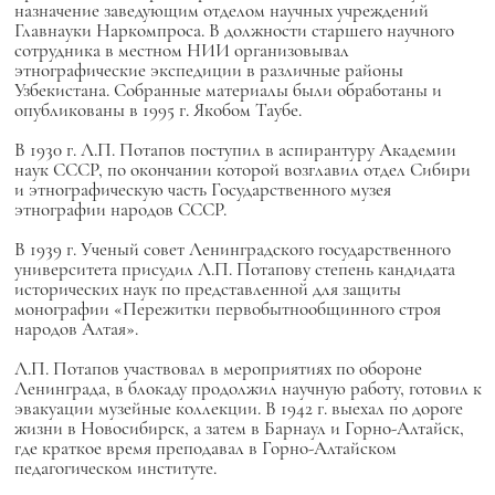
назначение заведующим отделом научных учреждений
Главнауки Наркомпроса. В должности старшего научного
сотрудника в местном НИИ организовывал
этнографические экспедиции в различные районы
Узбекистана. Собранные материалы были обработаны и
опубликованы в 1995 г. Якобом Таубе.
В 1930 г. Л.П. Потапов поступил в аспирантуру Академии
наук СССР, по окончании которой возглавил отдел Сибири
и этнографическую часть Государственного музея
этнографии народов СССР.
В 1939 г. Ученый совет Ленинградского государственного
университета присудил Л.П. Потапову степень кандидата
исторических наук по представленной для защиты
монографии «Пережитки первобытнообщинного строя
народов Алтая».
Л.П. Потапов участвовал в мероприятиях по обороне
Ленинграда, в блокаду продолжил научную работу, готовил к
эвакуации музейные коллекции. В 1942 г. выехал по дороге
жизни в Новосибирск, а затем в Барнаул и Горно-Алтайск,
где краткое время преподавал в Горно-Алтайском
педагогическом институте.