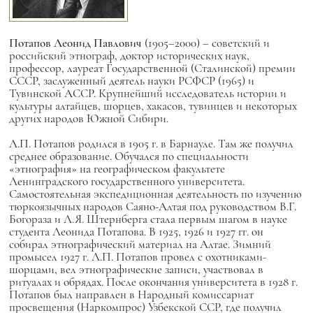
Потапов Леонид Павлович
(1905–2000) – советский и
российский этнограф, доктор исторических наук,
профессор, лауреат Государственной (Сталинской) премии
СССР, заслуженный деятель науки РСФСР (1965) и
Тувинской АССР. Крупнейший исследователь истории и
культуры алтайцев, шорцев, хакасов, тувинцев и некоторых
других народов Южной Сибири.
Л.П. Потапов родился в 1905 г. в Барнауле. Там же получил
среднее образование. Обучался по специальности
«этнография» на географическом факультете
Ленинградского государственного университета.
Самостоятельная экспедиционная деятельность по изучению
тюркоязычных народов Саяно-Алтая под руководством В.Г.
Богораза и Л.Я. Штернберга стала первым шагом в науке
студента Леонида Потапова. В 1925, 1926 и 1927 гг. он
собирал этнографический материал на Алтае. Зимний
промысел 1927 г. Л.П. Потапов провел с охотниками-
шорцами, вел этнографические записи, участвовал в
ритуалах и обрядах. После окончания университета в 1928 г.
Потапов был направлен в Народный комиссариат
просвещения (Наркомпрос) Узбекской ССР, где получил