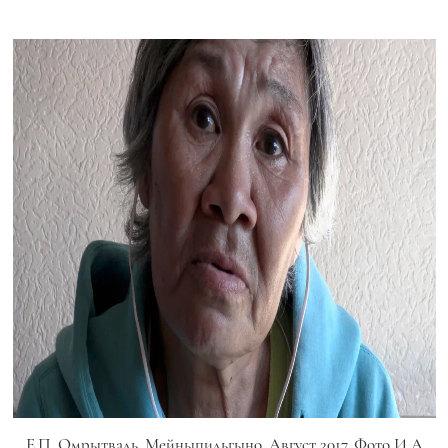
Е.П. Омрытваль. Мейныпильгыно. Август 2017. Фото И.А.