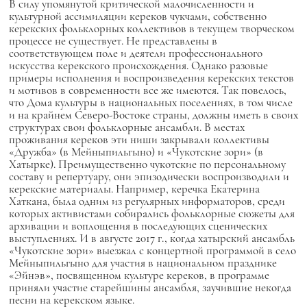
В силу упомянутой критической малочисленности и
культурной ассимиляции кереков чукчами, собственно
керекских фольклорных коллективов в текущем творческом
процессе не существует. Не представлены в
соответствующем поле и деятели профессионального
искусства керекского происхождения. Однако разовые
примеры исполнения и воспроизведения керекских текстов
и мотивов в современности все же имеются. Так повелось,
что Дома культуры в национальных поселениях, в том числе
и на крайнем Северо-Востоке страны, должны иметь в своих
структурах свои фольклорные ансамбли. В местах
проживания кереков эти ниши закрывали коллективы
«Дружба» (в Мейныпильгыно) и «Чукотские зори» (в
Хатырке). Преимущественно чукотские по персональному
составу и репертуару, они эпизодически воспроизводили и
керекские материалы. Например, керечка Екатерина
Хаткана, была одним из регулярных информаторов, среди
которых активистами собирались фольклорные сюжеты для
архивации и воплощения в последующих сценических
выступлениях. И в августе 2017 г., когда хатырский ансамбль
«Чукотские зори» выезжал с концертной программой в село
Мейныпильгыно для участия в национальном празднике
«Эйнэв», посвященном культуре кереков, в программе
приняли участие старейшины ансамбля, заучившие некогда
песни на керекском языке.