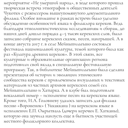
мероприятие «Не умерший народ», в ходе которого прошла
творческая встреча этнографов и общественных деятелей
Чукотки с режиссером вышеупомянутого документального
фильма. Особое внимание в рамках встречи было уделено
обсуждению особенностей языка и фольклора кереков. Ведь
благодаря этнолингвистическим исследованиям и сборам, до
наших дней дошло порядка 4–5 тысяч керекских слов, было
записано собрание керекских сказок, песен, наигрышей. А в
конце августа 2017 г. в селе Мейныпильгыно состоялся
фестиваль национальной культуры, темой которого была как
раз «Культура древних кереков». В этой связи, все
культурные и образовательные организации региона
подготовили свой вклад в специальную фестивальную
программу. Так, в библиотеке Мейныпильгыно была сделана
презентация об истории и эволюции этнического
сообщества кереков с привлечением визуальных и текстовых
материалов из частных архивов керекских семей сел
Мейныпильгыно и Хатырка. А в клубе был подготовлен
вокальный номер – исполнение песни на керекском языке.
Кроме того, И.А. Головневу удалось записать для фильма
песню «Вороненок» (
Уккаккана
) на керекском языке в
исполнении Е.П. Омрытваль (дочери керечки Е. Хатканы),
которую она заучила наизусть еще в бытность участницей
местного фольклорного коллектива.