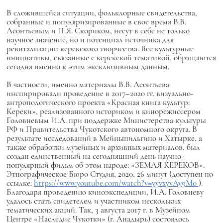
В сложившейся ситуации, фольклорные свидетельства,
собранные и популяризированные в свое время В.В.
Леонтьевым и П.Я. Скориком, несут в себе не только
научное значение, но и потенциал источника для
ревитализации керекского творчества. Все культурные
инициативы, связанные с керекской тематикой, обращаются
сегодня именно к этим эксклюзивным данным.
В частности, именно материалы В.В. Леонтьева
инспирировали проведение в 2017–2020 гг. визуально-
антропологического проекта «Красная книга культур:
Кереки», реализованного историком и кинорежиссером
Головневым И.А. при поддержке Министерства культуры
РФ и Правительства Чукотского автономного округа. В
результате исследований в Мейныпильгино и Хатырке, а
также обработки музейных и архивных материалов, был
создан единственный на сегодняшний день научно-
популярный фильм об этом народе: «ЗЕМЛЯ КЕРЕКОВ».
Этнографическое Бюро Студия, 2020, 26 минут (доступен по
ссылке:
https://www.youtube.com/watch?v=yyvxyvAy9Mo
).
Благодаря проведению киноэкспедиции, И.А. Головневу
удалось стать свидетелем и участником нескольких
тематических акций. Так, 3 августа 2017 г. в Музейном
Центре «Наследие Чукотки» (г. Анадырь) состоялось