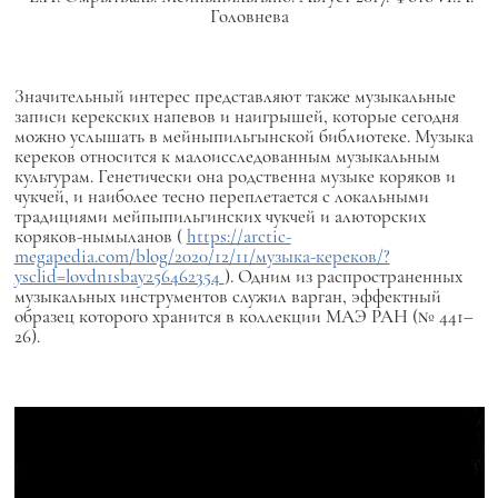
Головнева
Значительный интерес представляют также музыкальные
записи керекских напевов и наигрышей, которые сегодня
можно услышать в мейныпильгынской библиотеке. Музыка
кереков относится к малоисследованным музыкальным
культурам. Генетически она родственна музыке коряков и
чукчей, и наиболее тесно переплетается с локальными
традициями мейпыпильгинских чукчей и алюторских
коряков-нымыланов (
https://arctic-
megapedia.com/blog/2020/12/11/музыка-кереков/?
ysclid=lovdn1sbay256462354
). Одним из распространенных
музыкальных инструментов служил варган, эффектный
образец которого хранится в коллекции МАЭ РАН (№ 441–
26).