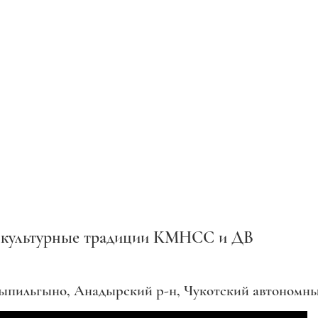
окультурные традиции КМНСС и ДВ
гыно, Анадырский р-н, Чукотский автономный о