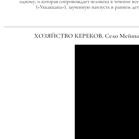
одному, и которая сопровождает человека в течение в
(«Уккаккана»), заученную наизусть в раннем де
ХОЗЯЙСТВО КЕРЕКОВ. Село Мейныпиль