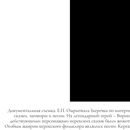
Документальная съемка. Е.П. Омрытваль (керечка по матери
сказки, заговоры и песни. Их легендарный герой – Вор
действующими персонажами керекских сказок были животные
Особым жанром керекского фольклора являлись песни. Кереки 