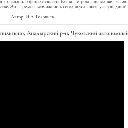
сей его жизни. В финале сюжета Елена Петровна исполняет «сво
тстве. Это – редкая возможность сегодня услышать уже ушедший 
Автор: И.А. Головнев
гыно, Анадырский р-н, Чукотский автономный ок