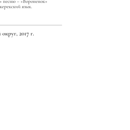
ю» песню – «Вороненок»
керекский язык.
руг, 2017 г.