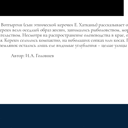
Вотгыргин (сын этнической керечки Е. Хатканы) рассказывает об
 кереки вели оседлый образ жизни, занимались рыболовством, 
тельством. Несмотря на распространение оленеводства в крае, о
. Кереки селились компактно, на небольших сопках или косах. 
 землянок остались лишь еле видимые углубления – целые улицы
Автор: И.А. Головнев