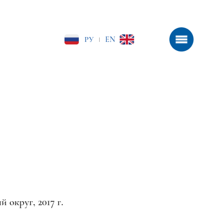
РУ
EN
|
круг, 2017 г.