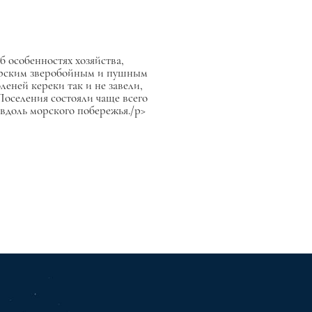
 особенностях хозяйства,
морским зверобойным и пушным
леней кереки так и не завели,
Поселения состояли чаще всего
 вдоль морского побережья./p>