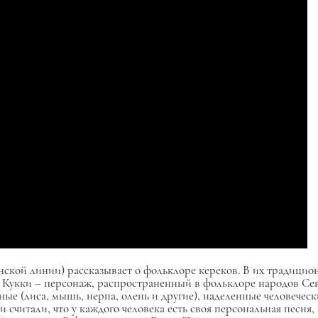
нской линии) рассказывает о фольклоре кереков. В их традици
он Кукки – персонаж, распространенный в фольклоре народов С
 (лиса, мышь, нерпа, олень и другие), наделенные человеческ
считали, что у каждого человека есть своя персональная песня,