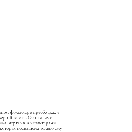
онном фольклоре преобладали
еверо-Востока. Основными
ими чертами и характерами.
 которая посвящена только ему