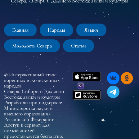
Севера, Сибири и Дальнего Востока: языки и культуры
Главная
Народы
Языки
Молодость Севера
Статьи
© Интерактивный атлас
коренных малочисленных
народов
Севера, Сибири и Дальнего
Востока: языки и культуры
Разработан при поддержке
Министерства науки и
высшего образования
Российской Федерации
Доступ к сервису для
пользователей
предоставляется бесплатно.