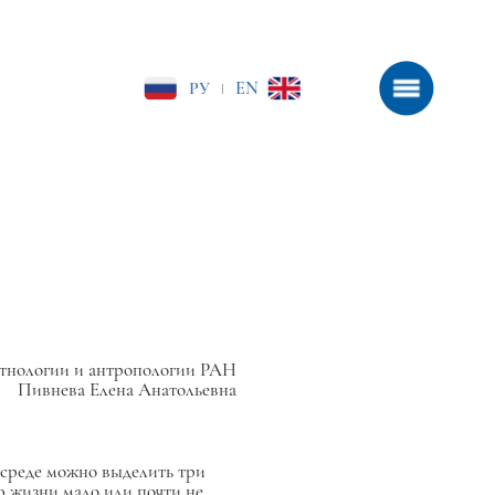
РУ
EN
|
тнологии и антропологии РАН
Пивнева Елена Анатольевна
 среде можно выделить три
 жизни мало или почти не