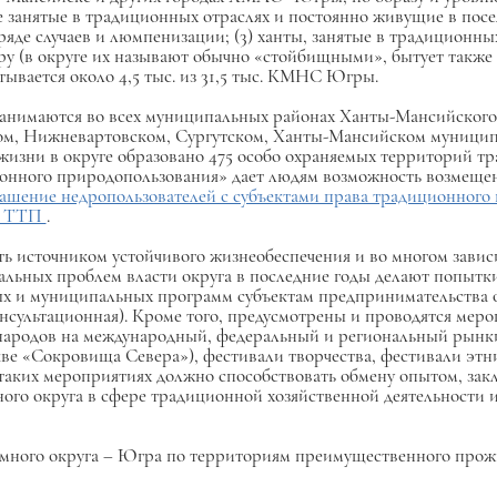
не занятые в традиционных отраслях и постоянно живущие в посе
яде случаев и люмпенизации; (3) ханты, занятые в традиционных 
ру (в округе их называют обычно «стойбищными», бытует такж
вается около 4,5 тыс. из 31,5 тыс. КМНС Югры.
анимаются во всех муниципальных районах Ханты-Мансийского
ком, Нижневартовском, Сургутском, Ханты-Мансийском муниципа
изни в округе образовано 475 особо охраняемых территорий т
ионного природопользования» дает людям возможность возмеще
ашение недропользователей с субъектами права традиционного
ах ТТП
.
ть источником устойчивого жизнеобеспечения и во многом завис
альных проблем власти округа в последние годы делают попытк
ых и муниципальных программ субъектам предпринимательства 
сультационная). Кроме того, предусмотрены и проводятся мер
родов на международный, федеральный и региональный рынки
кве «Сокровища Севера»), фестивали творчества, фестивали этн
в таких мероприятиях должно способствовать обмену опытом, за
го округа в сфере традиционной хозяйственной деятельности
номного округа – Югра по территориям преимущественного пр