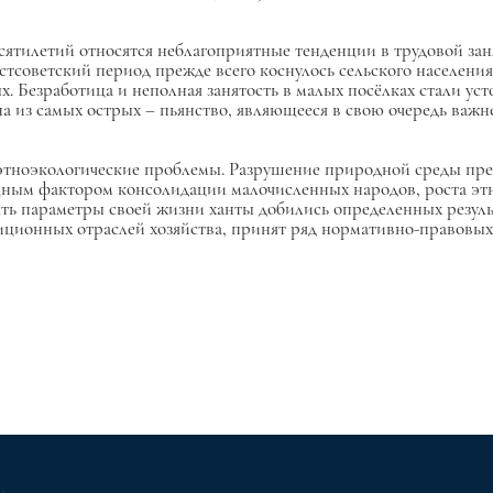
ятилетий относятся неблагоприятные тенденции в трудовой зан
советский период прежде всего коснулось сельского населения
. Безработица и неполная занятость в малых посёлках стали ус
из самых острых – пьянство, являющееся в свою очередь важнеи
 этноэкологические проблемы. Разрушение природной среды пр
ным фактором консолидации малочисленных народов, роста этн
ять параметры своей жизни ханты добились определенных резуль
ионных отраслей хозяйства, принят ряд нормативно-правовых