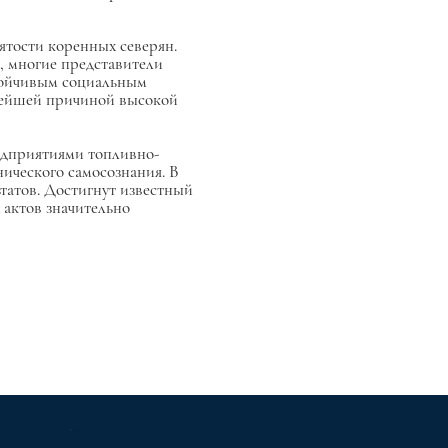
ятости коренных северян.
, многие представители
тойчивым социальным
̆шей причиной высокой
едприятиями топливно-
ического самосознания. В
татов. Достигнут известный
 актов значительно