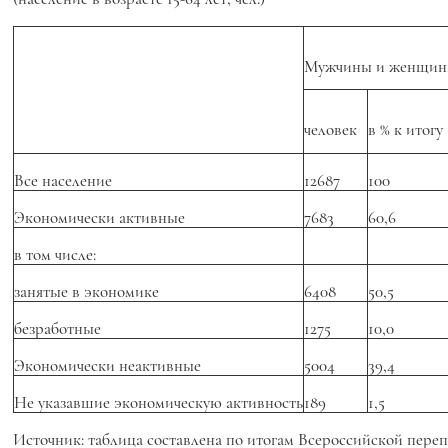
Мужчины и женщи
человек
в % к итогу
Все население
12687
100
Экономически активные
7683
60,6
в том числе:
занятые в экономике
6408
50,5
безработные
1275
10,0
Экономически неактивные
5004
39,4
Не указавшие экономическую активность
189
1,5
Источник: таблица составлена по итогам Всероссийской перепи