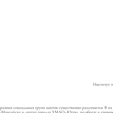
Институт э
 разных социальных групп хантов существенно различается. В их
ы-Мансийске и других городах ХМАО–Югры, по образу и уровню