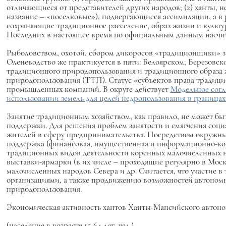
отличающиеся от представителей других народов; (2) ханты, 
название – «поселковые»), подвергающиеся ассимиляции, а в р
сохраняющие традиционное расселение, образ жизни и культу
Последних в настоящее время по официальным данным насчиты
Рыболовством, охотой, сбором дикоросов «традиционщики» з
Оленеводство же практикуется в пяти: Белоярском, Березовс
традиционного природопользования и традиционного образа ж
природопользования (ТТП). Статус «субъектов права традиц
промышленных компаний. В округе действует
Модельное согл
использовании земель для целей недропользования в границ
Занятие традиционным хозяйством, как правило, не может бы
поддержки. Для решения проблем занятости и смягчения соци
жителей в сферу предпринимательства. Посредством окружн
поддержка (финансовая, имущественная и информационно-кон
традиционных видов деятельности коренных малочисленных на
выставки-ярмарки (в их числе – проходящие регулярно в Мос
малочисленных народов Севера и др. Считается, что участие 
организациями, а также продвижению возможностей автономно
природопользования.
Экономическая активность хантов Ханты-Мансийского авто
(население в возрасте 15-64 лет, чел.)