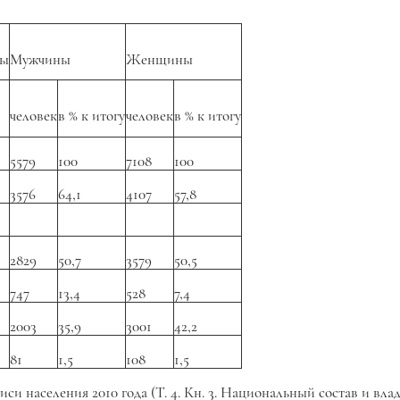
ны
Мужчины
Женщины
человек
в % к итогу
человек
в % к итогу
5579
100
7108
100
3576
64,1
4107
57,8
2829
50,7
3579
50,5
747
13,4
528
7,4
2003
35,9
3001
42,2
81
1,5
108
1,5
си населения 2010 года (Т. 4. Кн. 3. Национальный состав и вл