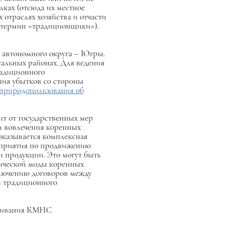
лках (отсюда их местное
отраслях хозяйства и отчасти
е термин «традиционщики»).
 автономного округа – Югры.
льных районах. Для ведения
радиционного
ния убытков со стороны
 природопользования об
ит от государственных мер
и вовлечения коренных
оказывается комплексная
оприятия по продвижению
 продукции. Это могут быть
ической моды коренных
ключению договоров между
 и традиционного
оживания КМНС