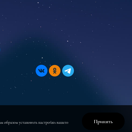
Принять
щим образом установить настройки вашего