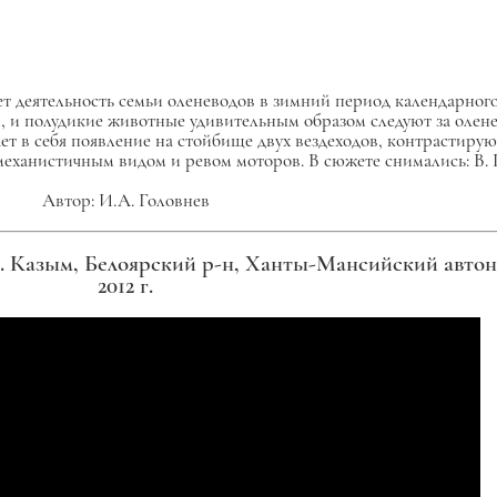
деятельность семьи оленеводов в зимний период календарного 
 и полудикие животные удивительным образом следуют за олене
ет в себя появление на стойбище двух вездеходов, контрастир
ханистичным видом и ревом моторов. В сюжете снимались: В. П
Автор: И.А. Головнев
р. Казым, Белоярский р-н, Ханты-Мансийский авт
2012 г.