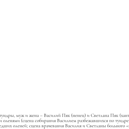
тундры, муж и жена – Василий Пяк (ненец) и Светлана Пяк (хан
 оленями (сцена собирания Василием разбежавшихся по тундре о
едших оленей; сцена врачевания Василия и Светланы больного 