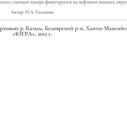
ескими» сценами камера фокусируется на нефтяных вышках, окр
Автор: И.А. Головнев
ерховьях р. Казым, Белоярский р-н, Ханты-Мансий
«ЮГРА», 2012 г.