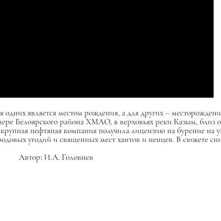
одних является местом рождения, а для других – месторождени
евере Белоярского района ХМАО, в верховьях реки Казым, близ о
крупная нефтяная компания получила лицензию на бурение на уп
довых угодий и священных мест хантов и ненцев. В сюжете сним
Автор: И.А. Головнев