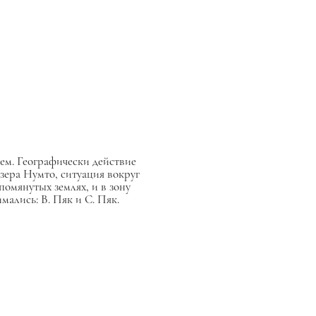
ем. Географически действие
зера Нумто, ситуация вокруг
омянутых землях, и в зону
ались: В. Пяк и С. Пяк.