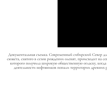
Документальная съемка. Современный сибирский Север для 
сюжета, снятого в сезон рождении оленят, происходит на с
которого получила широкую общественную огласку, когда 
деятельности нефтяников попали территории древних ро