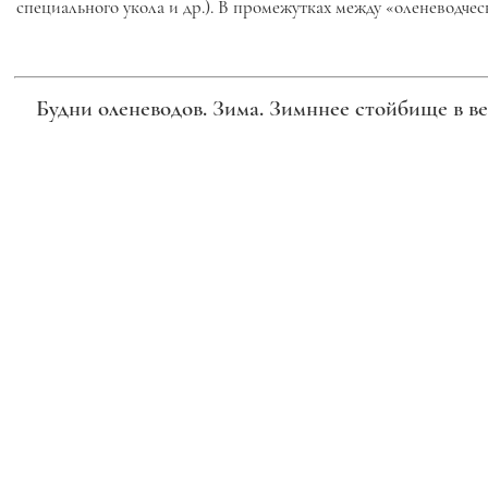
специального укола и др.). В промежутках между «оленеводч
Будни оленеводов. Зима. Зимннее стойбище в в