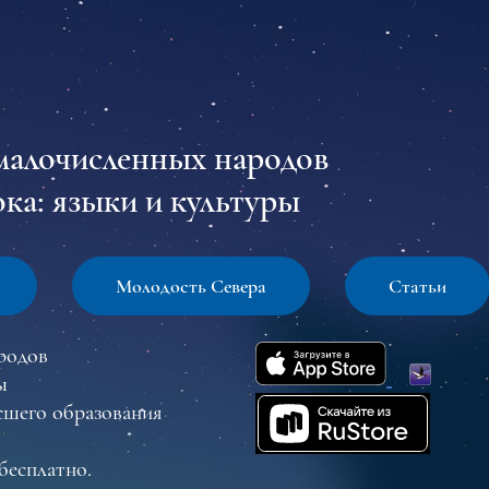
малочисленных народов
ка: языки и культуры
Молодость Севера
Статьи
родов
ы
сшего образования
бесплатно.