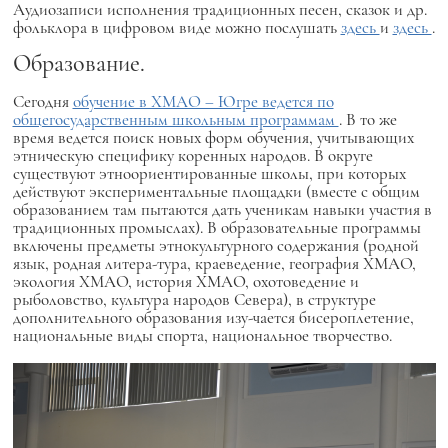
Аудиозаписи исполнения традиционных песен, сказок и др.
фольклора в цифровом виде можно послушать
здесь
и
здесь
.
Образование.
Сегодня
обучение в ХМАО – Югре ведется по
общегосударственным школьным программам
. В то же
время ведется поиск новых форм обучения, учитывающих
этническую специфику коренных народов. В округе
существуют этноориентированные школы, при которых
действуют экспериментальные площадки (вместе с общим
образованием там пытаются дать ученикам навыки участия в
традиционных промыслах). В образовательные программы
включены предметы этнокультурного содержания (родной
язык, родная литера-тура, краеведение, география ХМАО,
экология ХМАО, история ХМАО, охотоведение и
рыболовство, культура народов Севера), в структуре
дополнительного образования изу-чается бисероплетение,
национальные виды спорта, национальное творчество.