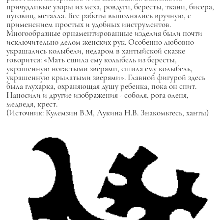
причудливые узоры из меха, ровдуги, бересты, ткани, бисера,
пуговиц, металла. Все работы выполнялись вручную, с
применением простых и удобных инструментов.
Многообразные орнаментированные изделия были почти
исключительно делом женских рук. Особенно любовно
украшались колыбели, недаром в хантыйской сказке
говорится: «Мать сшила ему колыбель из бересты,
украшенную ногастыми зверями, сшила ему колыбель,
украшенную крылатыми зверями». Главной фигурой здесь
была глухарка, охраняющая душу ребенка, пока он спит.
Наносили и другие изображения - соболя, рога оленя,
медведя, крест.
(Источник: Кулемзин В.М, Лукина Н.В. Знакомьтесь, ханты)