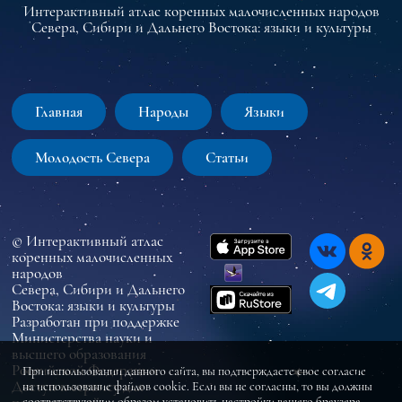
Интерактивный атлас коренных малочисленных народов
Севера, Сибири и Дальнего Востока: языки и культуры
Главная
Народы
Языки
Молодость Севера
Статьи
© Интерактивный атлас
коренных малочисленных
народов
Севера, Сибири и Дальнего
Востока: языки и культуры
Разработан при поддержке
Министерства науки и
высшего образования
Российской Федерации
При использовании данного сайта, вы подтверждаете свое согласие
Доступ к сервису для
на использование файлов cookie. Если вы не согласны, то вы должны
соответствующим образом установить настройки вашего браузера.