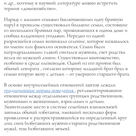
и др., поэтому в научной литературе можно встретить
термин «домохозяйство».
Наряду с малыми семьями (включающими одну брачную
пару) в прошлом существовали большие семьи, состоящие
из нескольких брачных пар, проживающих в одном доме и
сообща владеющих угодьями. Нередко из одной
разросшейся семьи возникало селение, которое называлось
по имени или фамилии основателя. Семьи были
патриархальными: главой считался мужчина, счет родства
велся по мужской линии. Существовало многоженство,
особенно в среде оленеводов. Одной из его причин был
обычай
левирата
, согласно которому младший брат брал в
семью вторую жену с детьми – от умершего старшего брата.
В основе внутрисемейных отношений хантов лежали
традиционные нормы поведения
, регламентировавшие
отношения между отдельными группами родственников,
мужчинами и женщинами, взрослыми и детьми.
Значительное место в системе семейных взаимосвязей
занимал обычай избегания, имевший несколько форм
проявления и распространявшийся на определенный круг
лиц: снох (избегавших мужчин-старших родственников
мужа), тещ (избегавших зятьев).