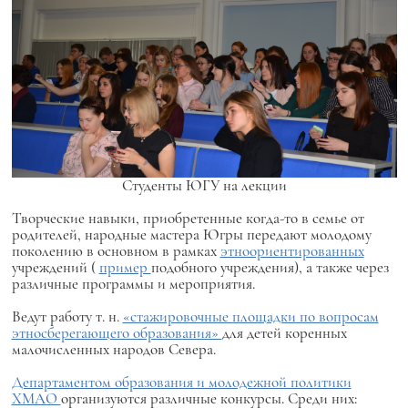
Студенты ЮГУ на лекции
Творческие навыки, приобретенные когда-то в семье от
родителей, народные мастера Югры передают молодому
поколению в основном в рамках
этноориентированных
учреждений (
пример
подобного учреждения), а также через
различные программы и мероприятия.
Ведут работу т. н.
«стажировочные площадки по вопросам
этносберегающего образования»
для детей коренных
малочисленных народов Севера.
Департаментом образования и молодежной политики
ХМАО
организуются различные конкурсы. Среди них: