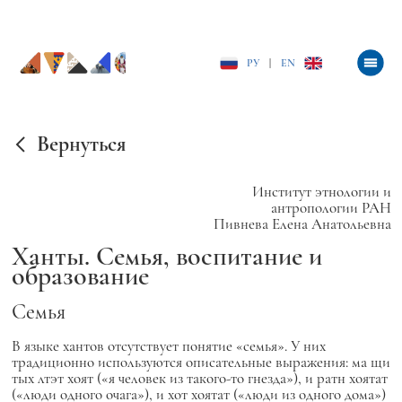
РУ
|
EN
Вернуться
Институт этнологии и
антропологии РАН
Пивнева Елена Анатольевна
Ханты. Семья, воспитание и
образование
Семья
В языке хантов отсутствует понятие «семья». У них
традиционно используются описательные выражения:
ма щи
тых лтэт хоят
(«я человек из такого-то гнезда»),
и ратн хоятат
(«люди одного очага»),
и хот хоятат
(«люди из одного дома»)