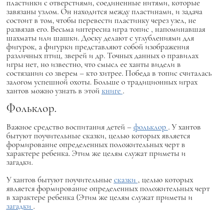
пластинки с отверстиями, соединенные нитями, которые
завязаны узлом. Он находится между пластинами, и задача
состоит в том, чтобы перевести пластинку через узел, не
развязав его. Весьма интересна игра
топис
, напоминавшая
шахматы или шашки. Доску делают с углублениями для
фигурок, а фигурки представляют собой изображения
различных птиц, зверей и др. Точных данных о правилах
игры нет, но известно, что смысл ее ханты видели в
состязании со зверем – кто хитрее. Победа в топис считалась
залогом успешной охоты. Больше о традиционных играх
хантов можно узнать в этой
книге
.
Фольклор.
Важное средство воспитания детей –
фольклор
. У хантов
бытуют поучительные сказки, целью которых является
формирование определенных положительных черт в
характере ребенка. Этим же целям служат приметы и
загадки.
У хантов бытуют поучительные
сказки
, целью которых
является формирование определенных положительных черт
в характере ребенка (Этим же целям служат приметы и
загадки
.