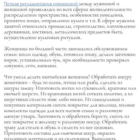
Четкая регламентация отношений
между мужчиной и
женщиной проявлялась во всех сферах жизнедеятельности:
распределении пространства, особенностях поведения,
принятии пищи, отправлении культа и т.п. К сфере мужских
занятий относились промыслы, строительство, изготовление
деревянных, костяных, металлических предметов быта,
осуществление культовых ритуалов.
Женщины по большей части занимались обслуживанием
семьи: шили одежду, обувь, готовили пищу, делали заготовки
впрок, устанавливали чум, при необходимости проверяли
ловушки, сети, капканы.
Что умела делать хантыйская женщина? Обработать шкуру
животного – будь то олень, птица или рыба, сделать из
шкуры замшу. Изготовить нитки из сухожилий, крапивы или
овечьей шерсти. Из крапивных нитей соткать полотно, а из
шерстяных сплести пояс либо носки. Из самодельных и
покупных материалов сшить покрытие для жилища, полные
комплекты одежды для всех членов семьи и различную
мягкую утварь. Заготовить и обработать бересту, сшить из
нее покрытие к жилищу и различную посуду. Обработать
траву для стелек в обувь и сплести из нее циновки.
Приготовить составы для смягчения шкур, окраски
различных материалов и их склеивания. Выполнить