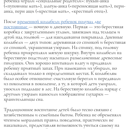
ребенка играли «социальные родители»:
пукын-анка
(«пуповины мать»),
альтум-анка
(«переносящая мать»),
перн-
анка, перн ащи
(«крестная мать», «крестный отец»).
После
временной колыбели ребенок получал две
постоянные
— ночную и дневную. Первая — это берестяная
коробка с закругленными углами, завязками над тельцем и
дугой над головой — для накидывания покрывала. Дневные
колыбели — двух типов: деревянная со спинкой и берестяная
со спинкой, украшенная узорами. На спинку, под головку
ребенка прикрепляли мягкую шкурку. Внутри колыбели на
берестяную подстилку насыпали размельченные древесные
гнилушки. Они хорошо впитывали влагу и придавали
ребенку приятный запах. При намокании их убирали, но
складывали только в определенных местах. К колыбелям
было особое отношение: счастливую берегли и передавали
из поколения в поколение, а ту, в которой дети умирали,
уносили подальше в лес. На берестяную колыбель наряду с
другими узорами наносили изображение глухарки —
хранительницы сна.
Традиционное воспитание детей было тесно связано с
хозяйственным и семейным бытом. Ребенка не обременяли
чтением моральных правил поведения, практически не
наказывали, предоставляя возможность учиться самому на