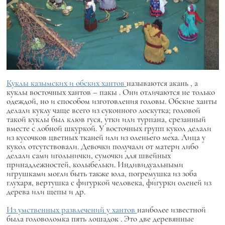
Куклы казымских и обских хантов
называются
акань
, а
куклы восточных хантов –
пакы
. Они отличаются не только
одеждой, но и способом изготовления головы. Обские ханты
делали куклу чаще всего из суконного лоскутка; головой
такой куклы был клюв гуся, утки или турпана, срезанный
вместе с лобной шкуркой. У восточных групп кукол делали
из кусочков цветных тканей или из оленьего меха. Лица у
кукол отсутствовали. Девочки получали от матери либо
делали сами игольнички, сумочки для швейных
принадлежностей, колыбельки. Индивидуальными
игрушками могли быть также юла, погремушка из зоба
глухаря, вертушка с фигуркой человека, фигурки оленей из
дерева или щепы и др.
Из умственных развлечений у хантов
наиболее известной
была головоломка
пять лошадок
. Это две деревянные