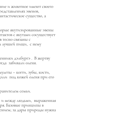
тение и животное имеют своего
редставлениях эвенов,
антастическое существо, а
торые якутизированные эвены
нтактов с якутами сосуществует
в тесно связаны с
ми лучшей пищи, с нему
венники
дэлбургэ
. В жертву
гда забивали оленя.
улеты – когти, зубы, кости,
или под кожей оленя при его
хранителем семьи.
де и между людьми, выраженная
еря. Базовые принципы в
жением; за дары природы нужна