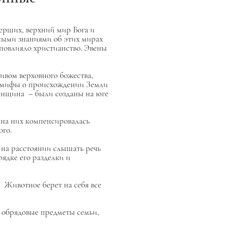
рших, верхний мир Бога и
ными знаниями об этих мирах
повлияло христианство. Эвены
ивом верховного божества,
ие мифы о происхождении Земли
женщина – были созданы на юге
на них компенсировалась
ого.
г на расстоянии слышать речь
ядке его разделки и
. Животное берет на себя все
е обрядовые предметы семьи,