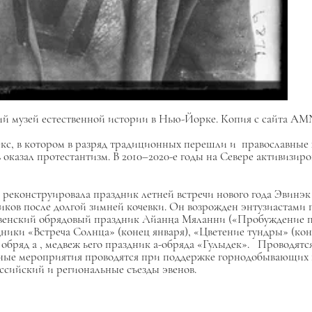
кий музей естественной истории в Нью-Йорке. Копия с сайта A
лекс, в котором в разряд традиционных перешли и православные 
оказал протестантизм. В 2010–2020-е годы на Севере активизиро
в
реконструировала праздник летней встречи нового года
Эвинэ
ников после долгой зимней кочевки. Он возрожден энтузиастами 
эвенский обрядовый праздник
Айанңа Мяланни
(«Пробуждение п
ники «Встреча Солнца» (конец января), «Цветение тундры» (кон
о
обряд
а
, медвеж
ьего
праздник
а-обряда «Гулыдек».
Проводятс
ичные мероприятия проводятся при поддержке горнодобывающих
ссийский и региональные съезды эвенов.