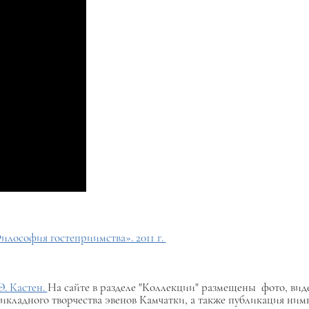
илософия гостеприимства». 2011 г.
. Кастен.
На сайте в разделе "Коллекции" размещены фото, вид
икладного творчества эвенов Камчатки, а также публикация ним