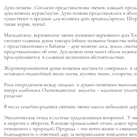
Духи-хозяева
. Согласно представлениям эвенов, каждый предм
духа-хозяина
муран/мусан.
Духи-хозяева представлялись в обл
существуют и вредные для человека духи
аринкал/арисал.
Шир
также коряк, чукча).
Магаданские, верхоянские эвены называют верховного духа
Хэ
считают главным духом
тангара
(общее название божества неба
с представлениями о
Байанае
– духе-хозяине леса, земли, охот
представлениями об огне. Дух-хозяин огня имеет облик мужчи
прислушиваются в сложных жизненных обстоятельствах.
Жертвоприношения духам-хозяевам местности совершали в лю
оставляли подшейный волос оленя, кусочки ткани, сигареты, п
Роль посредников между людьми и духами-хозяевами выполн
шкура альбиноса. Оленеводческие амулеты – маленькие уплотн
разделке.
В числе
семейно-родовых
святынь эвены имели небольшое де
Экологическая этика
в системе традиционных воззрений
. У э
в запретах и оберегах. В основе промысловой этики лежит пр
отношении с природой: Природа – это нечто живое и священно
благодарность и ответный дар; за неправильное поведение неи