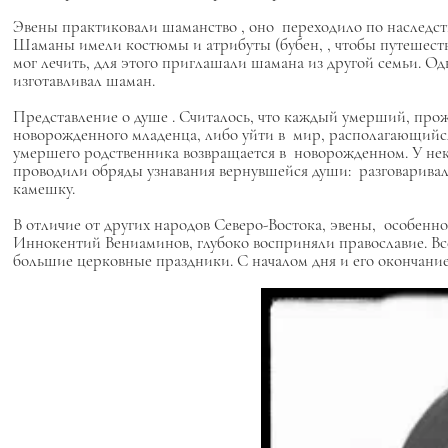
Эвены практиковали
шаманство
, оно переходило по наследс
Шаманы имели костюмы и атрибуты (бубен, , чтобы путешество
мог лечить, для этого приглашали шамана из другой семьи. 
изготавливал шаман.
Представление о душе
. Считалось, что каждый умерший, про
новорожденного младенца, либо уйти в мир, располагающий
умершего родственника возвращается в новорожденном. У нек
проводили обряды узнавания вернувшейся души: разговаривал
камешку.
В отличие от других народов Северо-Востока, эвены, особен
Иннокентий Вениаминов, глубоко восприняли православие. Все
большие церковные праздники. С началом дня и его окончан