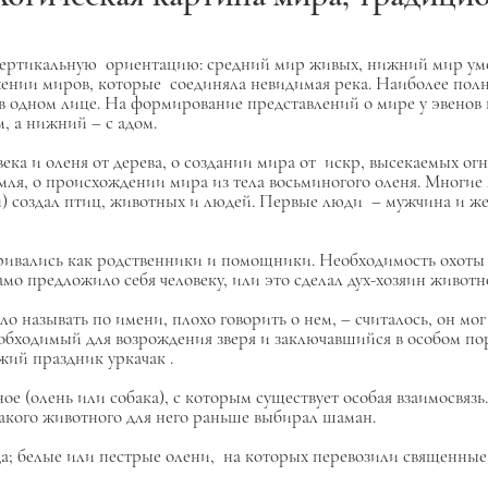
вертикальную ориентацию: средний мир живых, нижний мир уме
жении миров, которые соединяла невидимая река. Наиболее пол
в одном лице. На формирование представлений о мире у эвенов 
, а нижний – с адом.
ка и оленя от дерева, о создании мира от искр, высекаемых огн
емля, о происхождении мира из тела восьминогого оленя. Мног
ки) создал птиц, животных и людей. Первые люди – мужчина и 
ивались как родственники и помощники. Необходимость охоты 
амо предложило себя человеку, или это сделал дух-хозяин животн
ло называть по имени, плохо говорить о нем, – считалось, он мо
обходимый для возрождения зверя и заключавшийся в особом пор
ежий праздник
уркачак
.
ое (олень или собака), с которым существует особая взаимосвязь
такого животного для него раньше выбирал шаман.
да; белые или пестрые олени, на которых перевозили священны