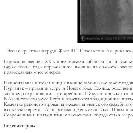
Эвен с крестом на груди. Фото В.И. Иохельсона. Американс
Верования эвенов к XX в. представляли собой сложный комп
1990-е-2000-е годы определенное влияние на молодежь эвенов 
православных миссионеров.
Национальная интеллигенция
в конце 1980-начале 1990-х годо
Нургэнэк
– праздник встречи Нового года, Солнца, родствен
знаниям, сохранившимся у старейшин. В Якутии проводится 
В Аллаиховском улусе Якутии отмечаются традиционные празд
Камчатке реконструирован
ы элементы
эвенск
ого
свадебн
ог
в советское время – День рыбака и День оленевода. Праздн
Современными праздниками с элементами обряда стали всеро
Видеоматериалы