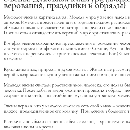
верования, праздники и обряды)
Мифологическая картина мира
. Модель мира у эвенов имела 
ангелов. Имелись представления и о горизонтальном располо
обладали шаманы и сказители, которые нередко совмещались 
Гижиги стали отождествлять верхний мир с христианским раем
В мифах эвенов сохранились представления о рождении челове
статус которого в мифологии эвенов имеют Солнце, Луна и З
и человека переплелись с христианскими текстами. Бог (Хэв
из глины.
Культ животных, природы и духов-хозяев
. Животные рассматр
верой в возрождение души убитого животного и в то, что оно с
Медведя эвены считали родственником человека, его нельзя бы
человека. После добычи зверя охотники проводили обряд, не
сохранения костей, а на стойбище мужчины устраивали медв
Эвены верили, что у каждого человека есть свой
хэвэк
– животн
плохое, предназначенное его хозяину. При лечении больного 
В стаде эвенов были священные белые олени, – хранители ста
включая иконы и кресты.