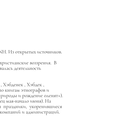
MNH. Из открытых источников.
христианские воззрения. В
валась деятельность
к
,
Хэбденек
,
Хэбдек
,
по книгам этнографов и
рироды и рождение оленят»).
ец мая-начало июня).
На
я праздники, укоренившиеся
 компаний и администраций.