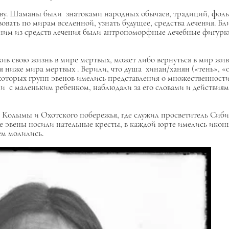
тву. Шаманы были знатоками народных обычаев, традиций, фоль
вать по мирам вселенной, узнать будущее, средства лечения. Б
Одним из средств лечения были антропоморфные лечебные фигурк
жив свою жизнь в мире мертвых, может либо вернуться в мир жив
ся ниже мира мертвых
.
Верили, что душа
хинан/ханян
(«тень», «
оторых групп эвенов имелись представления о множественности 
и с маленьким ребенком, наблюдали за его словами и действиям
но Колымы и Охотского побережья, где служил просветитель Сиб
 эвены носили нательные кресты, в каждой юрте имелись икон
ием молились.