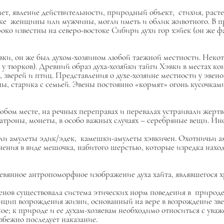
ет, явление действительности, природный объект, стихия, рас
ике женщины или мужчины, могли иметь и облик животного. В п
око
известны на северо-востоке Сибири
духи гор
хэйек
(он же ф
вки,
он же был духом-хозяином любой таежной местности. Неко
 у тюрков). Древний образ духа-хозяйки тайги
Хэвки
в местах ко
ы, зверей и птиц. Представления о духе-хозяине местности у эвено
ны, старика с семьей. Эвены постоянно «кормят» огонь кусочка
бом месте, на речных переправах и перевалах устраивали жерт
атроны, монеты, в особо важных случаях – серебряные вещи. Ино
яли
амулеты
эдик/эдек,
камешки-амулеты
хэвкичен.
Охотничьи ам
ения в виде мешочка, набитого шерстью, которые изредка наход
ревянное антропоморфное изображение духа
хайта,
являвшегося 
венов существовала система этических норм поведения в приро
инцип возрождения жизни, основанный на вере в возрождение зв
е; к природе и ее духам-хозяевам необходимо относиться с ува
збежно последует наказание.