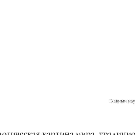
Главный нау
логическая картина мира, традици