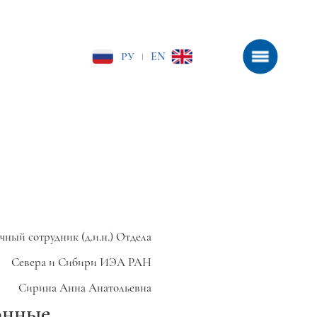
РУ
EN
|
чный сотрудник (д.и.н.) Отдела
Севера и Сибири ИЭА РАН
Сирина Анна Анатольевна
онные