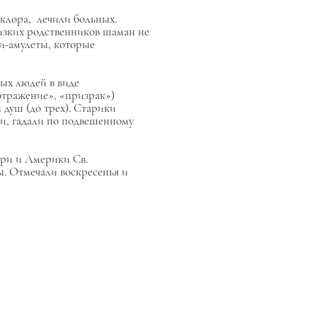
клора, лечили больных.
лизких родственников шаман не
и-амулеты, которые
ых людей в виде
отражение», «призрак»)
душ (до трех). Старики
и, гадали по подвешенному
ири и Америки Св.
ы. Отмечали воскресенья и