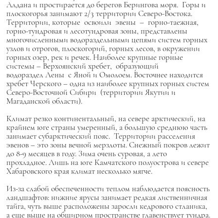
Алдана и простирается до берегов Берингова моря. Горы и
плоскогорья занимают 2/3 территории Северо-Востока.
Территории, которые освоили эвены –
горно-таежная,
горно-тундровая и лесотундровая зоны, представлены
многочисленными водораздельными цепями систем горных
узлов и отрогов, плоскогорий, горных лесов, в окружении
горных озер, рек и речек. Наиболее крупные горные
системы –
Верхоянский хребет, образующий
водораздел Лены с Яной и Омолоем.
Восточнее находится
хребет Черского – одна из наиболее крупных горных систем
Северо-Восточной Сибири (территории Якутии и
Магаданской области).
Климат резко континентальный, на севере арктический, на
крайнем юге страны умеренный, а большую среднюю часть
занимает субарктический пояс.
Территории расселения
эвенов – это зоны вечной мерзлоты.
Снежный покров лежит
до 8-9 месяцев в году. Зима очень суровая, а лето
прохладное. Лишь на юге Камчатского полуострова и севере
Хабаровского края климат несколько мягче.
Из-за слабой обеспеченности теплом наблюдается поясность
ландшафтов: нижние ярусы занимает редкая лиственничная
тайга, чуть выше расположены заросли кедрового стланика,
а еще выше на обширном пространстве главенствует тундра.