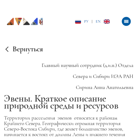
РУ
|
EN
Вернуться
Главный научный сотрудник (д.и.н.) Отдела
Севера и Сибири ИЭА РАН
Сирина Анна Анатольевна
Эвены. Краткое описание
природной среды и ресурсов
Территории расселения эвенов относятся к районам
Крайнего Севера.
Географически огромная территория
Северо-Востока Сибири, где живет большинство эвенов,
начинается к востоку от долины Лены и нижнего течения