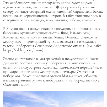
Эту особенность эвены прекрасно используют в целях
ведения оленеводства и охоты.
Фауна разнообразна: по
северу обитают северный олень, снежный баран, заяц-беляк,
песец, волк, черношапочный сурок. В тайге типичны лось и
северный олень, медведь, волк, лисица, соболь, колонок.
В Якутии эвены живут также в
заполярных и приполярных
бассейнах крупных речных систем Яны, Индигирки,
Колымы, частично в низовьях Лены, Оленёка, Омолоя, в
лесотундре и приморской тундре, выходят на отдельные
участки побережья Северного Ледовитого океана. (см. сайт:
https://sakhagis.ru/raion)
Эвены живут также
в материковой и полуостровной части
Дальнего Востока России у побережья Тихого океана, а
именно на полуострове Камчатка, Камчатском перешейке, в
приморских регионах лесотундры и тундры Охотского
побережья.
Более половины эвенов Магаданской области
населяет районы ближе к побережью и непосредственно у
Охотского моря.