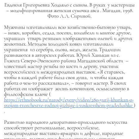
Евдокия Григорьевна Ходьяло с сыном. В руках у мастерицы
– модифицированная женская сумочка
авса
. Магадан, 1998.
Фото А.А. Сириной.
Мужчины изготавливали всю хозяйственно-бытовую утварь,
– ножи, коробки, седла, посохи, колыбели и многое другое,
украшали утварь резными изображениями оленей и других
животных. Методом холодной ковки изготавливали
украшения из серебра, олова, меди, железа. Традиции
развиваются в авторских работах. Юрий Ханькан из с.
Гижига Северо-Эвенского района Магаданской области –
известный мастер резьбы по кости и дереву, участник
всероссийских и международных выставок. «Я стараюсь,
чтобы в каждой работе была своя душа, и чтобы каждая
работа о чем-то рассказывала», – говорит мастер. В своих
работах он изображает жизнь кочевников, осмысленную в
философском ключе
(
https://ethnobook.ru/narody/eveny/video/280-yurij-khankan-o-
svojom-tvorchestve-rodnoj-gizhige-i-voskresshem-pradedushke
)
.
Развитию народного декоративно-прикладного искусства
способствуют региональные, всероссийские,
международные выставки-ярмарки и дефиле, народные
праздники, выступления фольклорных коллективов,