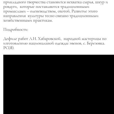
прикладного творчества становится нехватка сырья, шкур и
ровдуги, которые поставляются традиционными
промыслами – оленеводством, охотой. Развитие этого
направления культуры тесно связано традиционными
хозяйственными практикам.
Подробности:
Дефиле работ А.И. Хабаровской, народной мастерицы по
изготовлению национальной одежды эвенов, с. Березовка.
РС(Я).