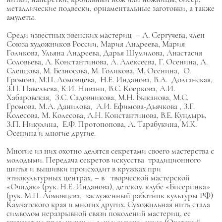
металлические подвески, орнаментальные заготовки, а также
амулеты.
Среди известных эвенских мастериц – Л. Сергучева, член
Союза художников России, Мария Андреева, Мария
Голикова, Ульяна Андреева, Дарья Шумилова, Анастасия
Соловьева, Л. Константинова, А. Алексеева, Г. Осенина, Л.
Слепцова, М. Безносова, М. Голикова, М. Осенина, О.
Громова, М.П. Ломовцева, Н.Е. Инданова, В.А. Долганская,
З.П. Павельева, К.И. Нивани, В.С. Коеркова, А.И.
Хабаровская, З.С. Садовникова, М.Н. Быканова,
М.С.
Громова, М.А. Данилова,
А.И. Ефимова-Дьячкова
,
З.Г.
Колесова, М. Колесова, Л.Н. Константинова, В.Е. Кундырь,
З.П. Никулина,
Е.Ф. Протопопова, А. Тарабукина,
М.К.
Осенина
и многие другие.
Многие из них охотно делятся секретами своего мастерства с
молодыми. Передача секретов искусства традиционного
шитья и вышивки происходит в кружках при
этнокультурных центрах, – в творческой мастерской
«Очидяк» (рук. Н.Е. Инданова), детском клубе «Бисеринка»
(рук. М.П. Ломовцева, заслуженный работник культуры РФ)
Камчатского края и многих других. Сухожильная нить стала
символом неразрывной связи поколений мастериц, ее