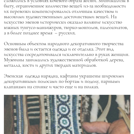
сложились в условиях кочевого образа жизни. Минимализм в
быту, ограниченное количество вещей из-за необходимости
их перевозки компенсировались отличным качеством и
высокими художественными достоинствами вещей. На
искусство эвенов исторически оказало влияние искусство
южных тунгусо-маньчжуров, тюрко-монголов, палеоазиатов,
а в более позднее время – русских.
Основным объектом народного декоративного творчества
эвенов была и остается одежда и ее отделка. Этот вид
искусства сосредоточивался исключительно в руках женщин.
Мужчины занимались художественной обработкой дерева,
металла, кости и других твердых материалов.
Эвенская одежда нарядна, кафтаны украшены широкими
декоративными полосами по бортам и подолу, парными
клапанами на спинке и часто еще и на полках.