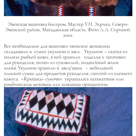
Эвенская вышивка бисером. Мастер У.И. Элрика. Северо-
Эвенский район, Магаданская область. Фото А.А. Сириной.
2002.
Все необходимое для вышивки эвенские женщины
складывали в сумки
укульчэн
и
авса
.
Укульчэн
– скатка из
полосы рыбьей кожи, в ней хранили изделия и заготовки
для рукоделия, нитки из сухожилий, подшейный волос
оленя.
Укульчэн
хранили в
авса/авша
– небольшой
плоской сумке для предметов рукоделия, сшитой из оленьего
камуса. «Крышка» сумочки украшалась шахматным или
ромбическим меховым или кожаным орнаментом