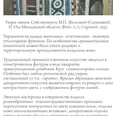
Узоры эвенов. Собственность М.П. Железной (Слепцовой).
П. Ола Магаданской области. Фото А.А. Сириной. 1997.
Украшения на одежде выполняли эстетическую, знаковую,
утилитарную функцию. По особенностям орнаментальных
композиций можно было узнать родовую и
территориальную принадлежность владельца вещи.
Традиционный орнамент в женском искусстве сводился к
геометрическим фигурам в виде квадратов,
прямоугольников, ромбиков. Круг символизировал солнце.
Особенно был любим ритмический ряд узоров,
составленный из т.н. «арочек». Яркими образцами женского
декоративного искусства являются коврики из ровдуги и меха
контрастного цвета, с изображением фигурок оленей.
Эвенские мастерицы в совершенстве владели
разнообразными технико-художественными приемами:
переплетение контрастных по цвету кожаных полос, отделка
кожи аппликационными вставками, декоративная отделка
швов и вышивка белым и крашеным оленьим подшейным