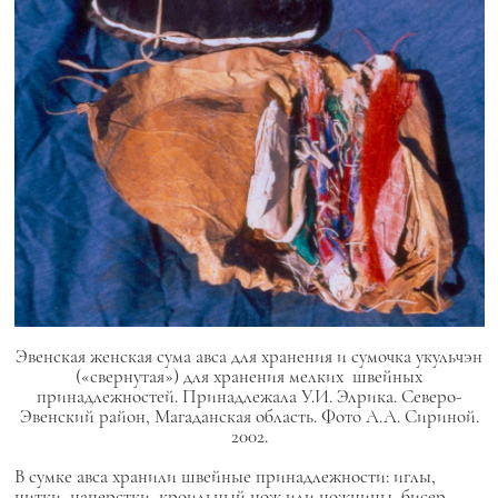
Эвенская женская сума
авса
для хранения и сумочка укульчэн
(«свернутая») для хранения мелких швейных
принадлежностей. Принадлежала У.И. Элрика. Северо-
Эвенский район, Магаданская область. Фото А.А. Сириной.
2002.
В сумке
авса
хранили швейные принадлежности: иглы,
нитки, наперстки, кроильный нож или ножницы, бисер,