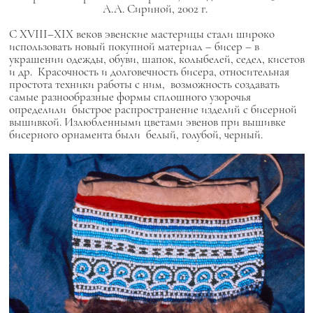
А.А. Сириной, 2002 г.
С XVIII–XIX веков эвенские мастерицы стали широко
использовать новый покупной материал – бисер – в
украшении одежды, обуви, шапок, колыбелей, седел, кисетов
и др. Красочность и долговечность бисера, относительная
простота техники работы с ним, возможность создавать
самые разнообразные формы сплошного узорочья
определили быстрое распространение изделий с бисерной
вышивкой. Излюбленными цветами эвенов при вышивке
бисерного орнамента были белый, голубой, черный.