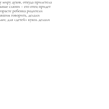
у миру духов, откуда прилетела
льные слюни – его отец придет
озрасте ребенка родители
чавшим говорить, делали
ми; для «детей» кукол делали