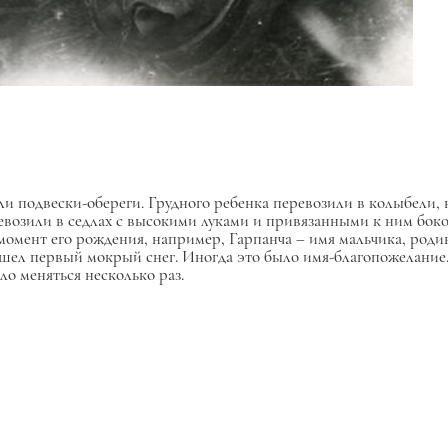
и подвески-обереги. Грудного ребенка перевозили в колыбели, 
еревозили в седлах с высокими луками и привязанными к ним бо
момент его рождения, например, Гарпанча – имя мальчика, роди
шел первый мокрый снег. Иногда это было имя-благопожелание.
ло меняться несколько раз.