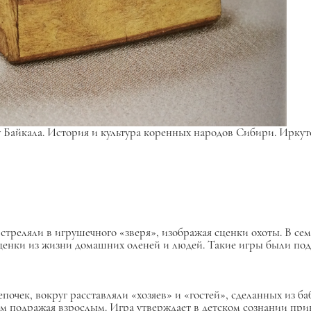
 Байкала. История и культура коренных народов Сибири. Иркутск
еляли в игрушечного «зверя», изображая сценки охоты. В семья
сценки из жизни домашних оленей и людей. Такие игры были п
епочек, вокруг расставляли «хозяев» и «гостей», сделанных из 
м подражая взрослым. Игра утверждает в детском сознании прин