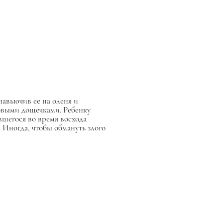
навьючив ее на оленя и
ковыми дощечками. Ребенку
вшегося во время восхода
 Иногда, чтобы обмануть злого