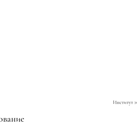
Институт э
ование