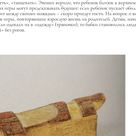
петь», «танцевать». Эвенки верили, что ребенок близок к верхнем
 их игры могут предсказывать будущее: если ребенок пускает оби
трит между своими ножками – скоро приедут гости. На вопрос о в
и в игры, повторяющие взрослую жизнь их родителей. Детям, на
и одевали их в «одежду» (тряпочки), то бабки становились людь
» без рогов.