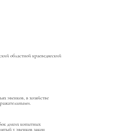
ий областной краеведческий
х эвенков, в хозяйстве
одражательными.
бабок диких копытных
ятый у эвенков закон