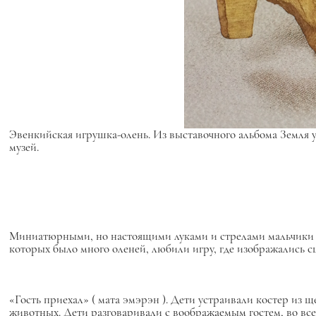
Эвенкийская игрушка-олень. Из выставочного альбома Земля у
музей.
Миниатюрными, но настоящими луками и стрелами мальчики стр
которых было много оленей, любили игру, где изображались 
«Гость приехал» (
мата эмэрэн
). Дети устраивали костер из щ
животных. Дети разговаривали с воображаемым гостем, во все