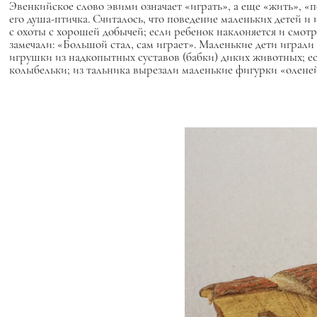
Эвенкийское слово
эвими
означает «играть», а еще «жить», «
его душа-птичка. Считалось, что поведение маленьких детей и
с охоты с хорошей добычей; если ребенок наклоняется и смо
замечали: «Большой стал, сам играет». Маленькие дети играл
игрушки из надкопытных суставов (бабки) диких животных; есл
колыбельки; из тальника вырезали маленькие фигурки «оленей