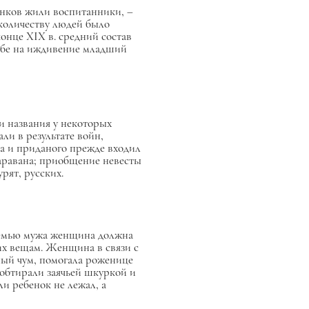
венков жили воспитанники, –
количеству людей было
нце XIX в. средний состав
ебе на иждивение младший
и названия у некоторых
и в результате войн,
ма и приданого прежде входил
 каравана; приобщение невесты
рят, русских.
 семью мужа женщина должна
 их вещам. Женщина в связи с
ый чум, помогала роженице
тирали заячьей шкуркой и
ли ребенок не лежал, а