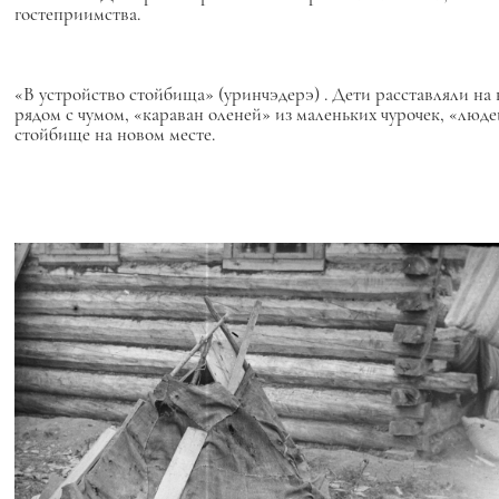
гостеприимства.
«В устройство стойбища»
(уринчэдерэ)
. Дети расставляли на
рядом с чумом, «караван оленей» из маленьких чурочек, «людеи
стойбище на новом месте.