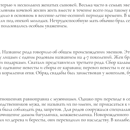
терью и нескольких женатых сыновей. Весьма часто в семьях э
овиям кочевой жизни жить вместе в течение всего года такому 
ило в основном в весенне-летне-осенний периоды времени. В ко
ыли под опекой молодых. Нетрудоспособную мать обычно брал с
пользовались особым уважением.
е. Название рода говорило об общем происхождении эвенков. Эт
лицами с одним родовым названием на 4-7 поколений. Жен брал
и подарками. Сватали представители третьего рода. Сбор калы
й: одевание невесты и сборы ее каравана; перевоз невесты и ее
и кормления огня. Обряд свадьбы был заимствован у монголов, бу
 отношениях равноправна с мужчинами. Однако при переходе в
одственников мужа, не называть их по имени, не прикасаться к
была соблюдать ряд запретов. Для родов сооружался специальн
чищение дымом багульника, можжевельника. Новорожденного об
и из дерева и бересты, они переходили по наследству. В колыбе