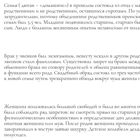
Семья (
дюган
– «домашние») в прошлом состояла из отца с ма
родственники и не родственники, оставшиеся сиротами. По усл
затруднительно, поэтому объединение родственников происход
семьи был 5,5 чел. Младшие подчинялись старшим, старики б
сын. Люди с большим жизненным опытом независимо от пола 
Брак у эвенков был экзогамным, невесту искали в другом род
эвенков стали фамилиями. Существовал запрет на браки между 
обменного брака по сговору родителей и обмена равноценным
в функцию всего рода. Свадебный обряд состоял из трех часте
к новой семье путем трехкратного обхода вокруг чума жениха 
Женщина пользовалась большой свободой и была во многих
была соблюдать ряд запретов: не смотреть прямо на старших р
физиологическими особенностями в определенные дни должна 
опытная женщина или муж. После родов женщина проходила о
заворачивали в чистую заячью шкурку. Детские колыбели делал
полусидел.