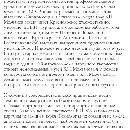
представил 10 графических листов профессионального
уровня, и в том же году был принят кандидатом в Союз
художников СССР, а также рекомендован для участия в
выставке «Сибирь социалистическая». В 1979 году Б.Н.
Молчанов заканчивает Красноярское художественное
училище им. В.И. Сурикова, его дипломная работа «Пора
отела» отмечена Дипломом II степени Зонального
выставкома в Красноярске и Дипломом III степени
Республиканской выставки выпускников художественных
училищ. Борис Николаевич ушел из жизни 17 августа 1993 г.
В 1994 г. в городе Дудинке, на доме, где жил художник, была
открыта мемориальная доска с изображением палитры. В
1995 г. в здании Таймырского дома народного творчества
открыт мемориальный музей Б.Н. Молчанова и учрежден
конкурс на соискание премии имени Б.Н. Молчанова за
создание высокохудожественных произведений
изобразительного и декоративно-прикладного искусства.
Художник в совершенстве владел практически всеми
техниками и жанрами в изобразительном искусстве:
пейзажи, портреты земляков, натюрморты и жанровые
сцены. Главным венцом творчества Б.Н. Молчанова стали
картины из замши и кожи. Технология их создания не имела
аналогов в мире и являлась изобретением художника. Он
использовал изношенные летние покрышки чумов и из них