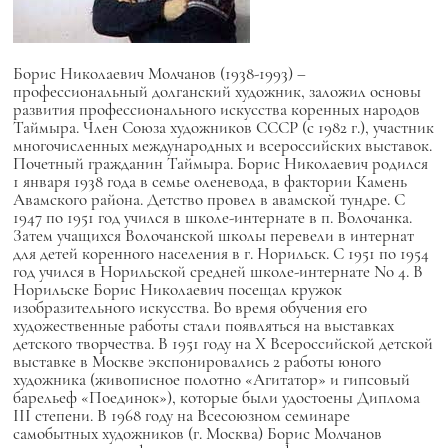
Борис Николаевич Молчанов (1938-1993) –
профессиональный долганский художник, заложил основы
развития профессионального искусства коренных народов
Таймыра. Член Союза художников СССР (с 1982 г.), участник
многочисленных международных и всероссийских выставок.
Почетный гражданин Таймыра. Борис Николаевич родился
1 января 1938 года в семье оленевода, в фактории Камень
Авамского района. Детство провел в авамской тундре. С
1947 по 1951 год учился в школе-интернате в п. Волочанка.
Затем учащихся Волочанской школы перевели в интернат
для детей коренного населения в г. Норильск. С 1951 по 1954
год учился в Норильской средней школе-интернате No 4. В
Норильске Борис Николаевич посещал кружок
изобразительного искусства. Во время обучения его
художественные работы стали появляться на выставках
детского творчества. В 1951 году на Х Всероссийской детской
выставке в Москве экспонировались 2 работы юного
художника (живописное полотно «Агитатор» и гипсовый
барельеф «Поединок»), которые были удостоены Диплома
III степени. В 1968 году на Всесоюзном семинаре
самобытных художников (г. Москва) Борис Молчанов