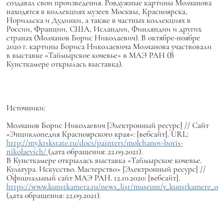
создавал свои произведения. Ровдужные картины Молчанова
находятся в коллекциях музеев Москвы, Красноярска,
Норильска и Дудинки, а также в частных коллекциях в
России, Фран­ции, США, Исландии, Финляндии и других
странах (Молчанов Борис Николаевич). В октябре-ноябре
2020 г. картины Бориса Николаевича Молчанова участвовали
в выставке «Таймырское кочевье» в МАЭ РАН (В
Кунсткамере открылась выставка).
Источники:
Молчанов Борис Николаевич [Электронный ресурс] // Сайт
«Энциклопедия Красноярского края»: [вебсайт]. URL:
http://my.krskstate.ru/docs/painters/molchanov-boris-
nikolaevich/
(дата обращения: 22.09.2021).
В Кунсткамере открылась выставка «Таймырское кочевье.
Культура. Искусство. Мастерство» [Электронный ресурс] //
Официальный сайт МАЭ РАН. 12.10.2020: [вебсайт].
https://www.kunstkamera.ru/news_list/museum/v_kunstkamere_ot
(дата обращения: 22.09.2021).