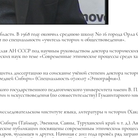
бласти. В 1968 году окончил среднюю школу No 16 города Орла О
ут по специальности «учитель истории и обществоведения».
клая АН СССР под научным руководством доктора исторических 
еских наук по теме «Современные этнические процессы среди хак
итил диссертацию на соискание учёной степени доктора истори
дней Сибири» (Специальность 07.00.07 «Этнография»).
ого государственного педагогического университета имени В. П
ии и искусствоведения (по совместительству) Гуманитарного ин
о-исследовательском институте языка, литературы и истории (
ибири (Таймыр, Эвенкия, Саяны, Туруханский край и т. д.). А
ические публикации посвящены современным этническим процес
аларов, чулымцев и других. Начиная с 2011 года провёл ряд загра