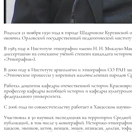
Родился 21 ноября 1950 года в городе Шадринске Курганской о
окончил Орловский государственный педагогический инстит
В 1983 году в Институте этнографии имени Н. Н. Миклухо-Ма
диссертацию на соискание учёной степени кандидата историч
«Этнография»).
В 2000 году в Институте археологии и этнографии СО РАН защ
«Этнические процессы у коренных малочисленных народов Сре
Работал доцентом кафедры отечественной истории Красноярск
профессор кафедры всеобщей истории и кафедры культуролог
федерального университета.
С 2006 года по совместительству работает в Хакасском научн
Участвовал в 30 научных экспедициях на территории Средней С
публикаций, в том числе 9 монографий. Историко-этнограф
хакасов, эвенков, кетов, ненцев, энцев, нганасан, долган, тоф