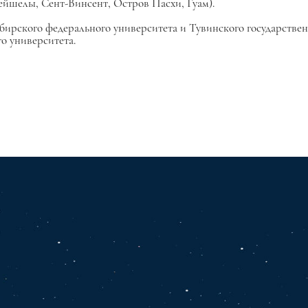
̆шелы, Сент-Винсент, Остров Пасхи, Гуам).
ибирского федерального университета и Тувинского государствен
о университета.