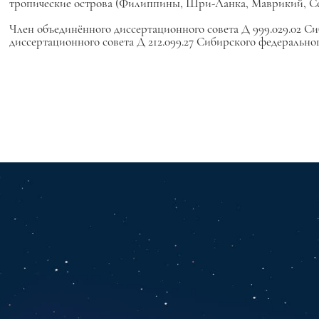
тропические острова (Филиппины, Шри-Ланка, Маврикий, Сеи
Член объединённого диссертационного совета Д 999.029.02 С
диссертационного совета Д 212.099.27 Сибирского федеральног