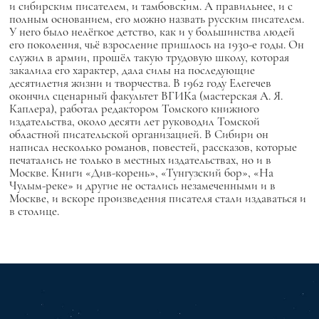
и сибирским писателем, и тамбовским. А правильнее, и с
полным основанием, его можно назвать русским писателем.
У него было нелёгкое детство, как и у большинства людей
его поколения, чьё взросление пришлось на 1930-е годы. Он
служил в армии, прошёл такую трудовую школу, которая
закалила его характер, дала силы на последующие
десятилетия жизни и творчества. В 1962 году Елегечев
окончил сценарный факультет ВГИКа (мастерская А. Я.
Каплера), работал редактором Томского книжного
издательства, около десяти лет руководил Томской
областной писательской организацией. В Сибири он
написал несколько романов, повестей, рассказов, которые
печатались не только в местных издательствах, но и в
Москве. Книги «Див-корень», «Тунгузский бор», «На
Чулым-реке» и другие не остались незамеченными и в
Москве, и вскоре произведения писателя стали издаваться и
в столице.