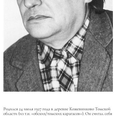
Родился 24 июля 1927 года в деревне Кожевниково Томской
области (из т.н. «обских/томских карагасов»). Он считал себя