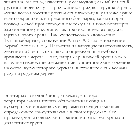
значении, заметим, известен и у селькупов); самый близкий
русский перевод тут — род, линидж, родовая группа.
Эрены
лучше всего известны у тутальских чулымцев, у них же лучше
всего сохранились и предания о богатырях; каждый
эрен
возводил своё происхождение к тому или иному богатырю,
захороненному в кургане, как правило, в местах рядом с
юртами
этого
эрена
. Так, существовало «поколение
Тутышкабырги», «поколение Атнэл-Атэзи», «поколение
Бергай-Атэзи» и т. д. Несмотря на кажущуюся историчность,
деление на
эрены
сохраняло и определенные глубоко
архаические черты — так, например, каждый
эрен
имел в
качестве символа некое животное, запретное для его членов
на охоте, куклу которого держали в куженьке с символами
рода на родовом дереве.
Во-вторых, это
чон / йон
, «племя», «народ» —
территориальная группа, объединенная общими
культурными и языковыми чертами и осуществлявшая
определенное самоуправление в своих пределах. Как
правило,
чоны
совпадали с границами этнокультурных и
диалектных групп.