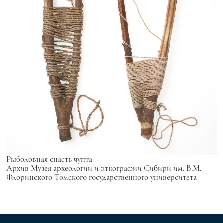
Рыболовная снасть
чупта
Архив Музея археологии и этнографии Сибири им. В.М.
Флоринского Томского государственного университета