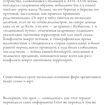
устройства, сложившаяся у чулымцев к XVII–XVIII векам,
выглядела следующим образом: небольшие (на 2-3 семьи)
посёлки-
юрты
вдоль Чулыма, по его берегам и берегам его
притоков, населенные, как правило, кровными
родственниками. От юрт в тайгу тянется на несколько
десятков, если не на сотню километров, на севере доходя
едва ли не до Кети, а на юге — до границ с Кузбассом, т. н.
«плашковый путик», отмеченная кедровыми плашками-
указателями охотничья территория той или иной семьи.
Конфликты вокруг путиков, в этнографическое время
малоизвестные и сводящиеся к ссорам односельчан, в более
ранний период могли приводить к куда более глобальным
последствиям — войны князей-богатырей, описанные в
чулымских преданиях, начинаются чаще всего как раз с
конфликта вокруг охотничьих территорий.
Существовало сразу несколько основных форм организации
выше семьи и
юрт.
Во-первых, это
эрен
— «поколение», как этот термин
переводили сами информанты (этот же перевод в том же