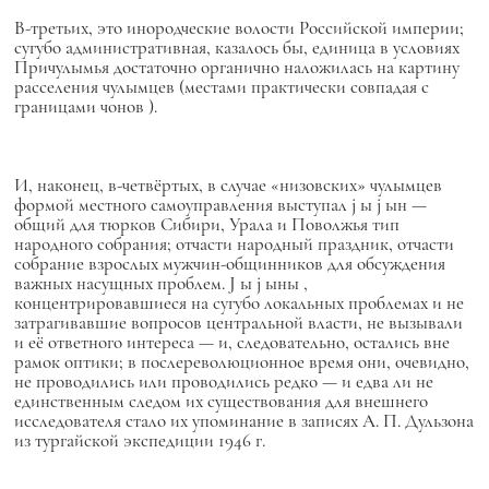
В-третьих, это
инородческие волости
Российской империи;
сугубо административная, казалось бы, единица в условиях
Причулымья достаточно органично наложилась на картину
расселения чулымцев (местами практически совпадая с
границами
чонов
).
И, наконец, в-четвёртых, в случае «низовских» чулымцев
формой местного самоуправления выступал
j
ы
j
ын —
общий для тюрков Сибири, Урала и Поволжья тип
народного собрания; отчасти народный праздник, отчасти
собрание взрослых мужчин-общинников для обсуждения
важных насущных проблем.
J
ы
j
ыны
,
концентрировавшиеся на сугубо локальных проблемах и не
затрагивавшие вопросов центральной власти, не вызывали
и её ответного интереса — и, следовательно, остались вне
рамок оптики; в послереволюционное время они, очевидно,
не проводились или проводились редко — и едва ли не
единственным следом их существования для внешнего
исследователя стало их упоминание в записях А. П. Дульзона
из тургайской экспедиции 1946 г.