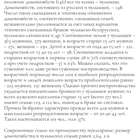
половине домохозяйств (146) все их члены – чулымцы.
Домохозяйств, состоящих из русских и чулымцев, – 148.
Число таких смешанных в этническом отношении
домохозяйств и, соответственно, смешанных семей
незначительно увеличивается за счет иных вариантов
этнически смешанных браков: чулымско-белорусских,
чулымско-латышских и др. Соотношение полов у чулымцев –
363 мужчины, 379 женщин, в возрасте старше 15 лет мужчин
– 271, женщин – 250. Детей в возрасте от года до 15 лет – 221,
подростков от 15 до 19 лет — 58. Соотношение младших и
старших возрастов в первом случае 28 и 72% соответственно,
а при учете подростков - 37 и 63%. Можно сказать, что это
суженное или даже резко суженное воспроизводство. В
возрастной пирамиде число лиц в наиболее репродуктивном
возрасте и людей пожилого возраста приблизительно равно
- 225 мужчин, 231 женщина. Однако прогноз воспроизводства
ухудшается показателями брачности у чулымцев мужчин; из
всего мужского населения старше 15 лет (всего 271 чел.)
имеют семью 119, а 112 чел. никогда в браке не состояли.
Причем безбрачие характерно прежде всего для мужчин в
максимально репродуктивном возрасте – от 20 до 44 лет.
Таких насчитывается 101 чел., или 37%.
Современные семьи по преимуществу нуклеарные; размер
домохозяйства в чулымских семьях равен 2,64, а в