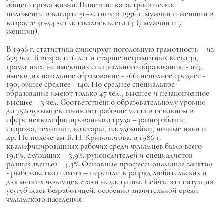
общего срока жизни. Поистине катастрофическое
положение в когорте 50-летних: в 1996 г. мужчин и женщин в
возрасте 50-54 лет оставалось всего 14 (7 мужчин и 7
женщин).
В 1996 г. статистика фиксирует поголовную грамотность – из
679 чел. В возрасте 6 лет и старше неграмотных всего 30,
грамотных, не имеющих специального образования, - 103,
имеющих начальное образование - 166, неполное среднее -
190, общее среднее - 140. Но среднее специальное
образование имеют только 47 чел., высшее и незаконченное
высшее – 3 чел. Соответственно образовательному уровню
до 75% чулымцев занимают рабочие места в основном в
сфере неквалифицированного труда – разнорабочие,
сторожа, технички, кочегары, посудомойки, ночные няни и
др. По подсчетам В. П. Кривоногова, в 1986 г.
квалифицированных рабочих среди чулымцев было всего
19,1%, служащих – 3,9%, руководителей и специалистов
разных звеньев - 4,3%. Основные профессиональные занятия
- рыболовство и охота – перешли в разряд любительских и
для многих чулымцев стали недоступны. Сейчас эта ситуация
усугубилась безработицей, особенно значительной среди
чулымского населения.