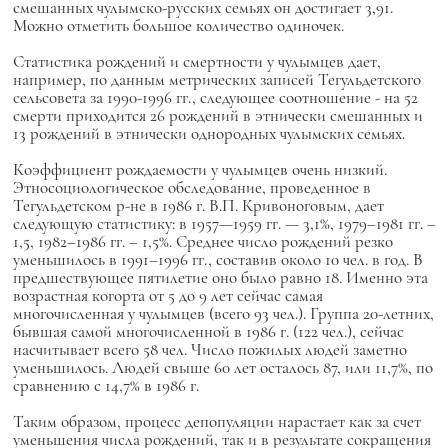
смешанных чулымско-русских семьях он достигает 3,91.
Можно отметить большое количество одиночек.
Статистика рождений и смертности у чулымцев дает,
например, по данным метрических записей Тегульдетского
сельсовета за 1990-1996 гг., следующее соотношение - на 52
смерти приходится 26 рождений в этнически смешанных и
13 рождений в этнически однородных чулымских семьях.
Коэффициент рождаемости у чулымцев очень низкий.
Этносоциологическое обследование, проведенное в
Тегульдетском р-не в 1986 г. В.П. Кривоноговым, дает
следующую статистику: в 1957—1959 гг. — 3,1%, 1979–1981 гг. –
1,5, 1982–1986 гг. – 1,5%. Среднее число рождений резко
уменьшилось в 1991–1996 гг., составив около 10 чел. в год. В
предшествующее пятилетие оно было равно 18. Именно эта
возрастная когорта от 5 до 9 лет сейчас самая
многочисленная у чулымцев (всего 93 чел.). Группа 20-летних,
бывшая самой многочисленной в 1986 г. (122 чел.), сейчас
насчитывает всего 58 чел. Число пожилых людей заметно
уменьшилось. Людей свыше 60 лет осталось 87, или 11,7%, по
сравнению с 14,7% в 1986 г.
Таким образом, процесс депопуляции нарастает как за счет
уменьшения числа рождений, так и в результате сокращения