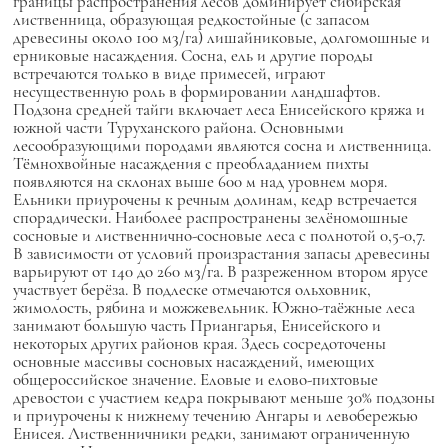
границы распространения лесов доминирует сибирская
лиственница, образующая редкостойные (с запасом
древесины около 100 м3/га) лишайниковые, долгомошные и
ерниковые насаждения. Сосна, ель и другие породы
встречаются только в виде примесей, играют
несущественную роль в формировании ландшафтов.
Подзона средней тайги включает леса Енисейского кряжа и
южной части Туруханского района. Основными
лесообразующими породами являются сосна и лиственница.
Тёмнохвойные насаждения с преобладанием пихты
появляются на склонах выше 600 м над уровнем моря.
Ельники приурочены к речным долинам, кедр встречается
спорадически. Наиболее распространены зелёномошные
сосновые и лиственнично-сосновые леса с полнотой 0,5-0,7.
В зависимости от условий произрастания запасы древесины
варьируют от 140 до 260 м3/га. В разреженном втором ярусе
участвует берёза. В подлеске отмечаются ольховник,
жимолость, рябина и можжевельник. Южно-таёжные леса
занимают большую часть Приангарья, Енисейского и
некоторых других районов края. Здесь сосредоточены
основные массивы сосновых насаждений, имеющих
общероссийское значение. Еловые и елово-пихтовые
древостои с участием кедра покрывают меньше 30% подзоны
и приурочены к нижнему течению Ангары и левобережью
Енисея. Лиственничники редки, занимают ограниченную