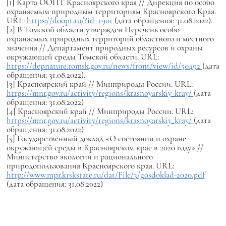
[1] Карта ООПТ Красноярского края // Дирекция по особо
охраняемым природным территориям Красноярского Края.
URL:
https://doopt.ru/?id=1901
(дата обращения: 31.08.2022).
[2] В Томской области утвержден Перечень особо
охраняемых природных территорий областного и местного
значения // Департамент природных ресурсов и охраны
окружающей среды Томской области. URL:
https://depnature.tomsk.gov.ru/news/front/view/id/50492
(дата
обращения: 31.08.2022).
[3] Красноярский край // Минприроды России. URL:
https://mnr.gov.ru/activity/regions/krasnoyarskiy_kray/
(дата
обращения: 31.08.2022)
[4] Красноярский край // Минприроды России. URL:
https://mnr.gov.ru/activity/regions/krasnoyarskiy_kray/
(дата
обращения: 31.08.2022)
[5] Государственный доклад «О состоянии и охране
окружающей среды в Красноярском крае в 2020 году» //
Министерство экологии и рационального
природопользования Красноярского края. URL:
http://www.mpr.krskstate.ru/dat/File/3/gosdoklad-2020.pdf
(дата обращения: 31.08.2022)