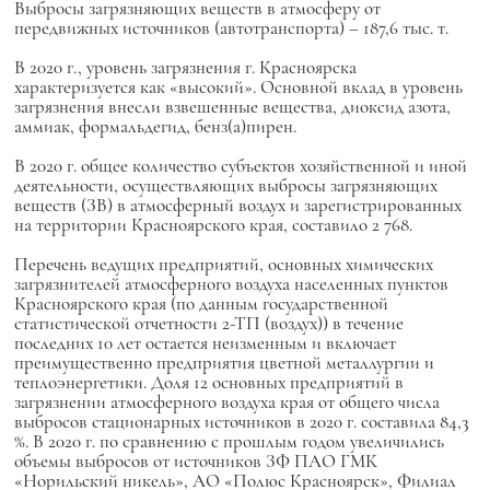
Выбросы загрязняющих веществ в атмосферу от
передвижных источников (автотранспорта) – 187,6 тыс. т.
В 2020 г., уровень загрязнения г. Красноярска
характеризуется как «высокий». Основной вклад в уровень
загрязнения внесли взвешенные вещества, диоксид азота,
аммиак, формальдегид, бенз(а)пирен.
В 2020 г. общее количество субъектов хозяйственной и иной
деятельности, осуществляющих выбросы загрязняющих
веществ (ЗВ) в атмосферный воздух и зарегистрированных
на территории Красноярского края, составило 2 768.
Перечень ведущих предприятий, основных химических
загрязнителей атмосферного воздуха населенных пунктов
Красноярского края (по данным государственной
статистической отчетности 2-ТП (воздух)) в течение
последних 10 лет остается неизменным и включает
преимущественно предприятия цветной металлургии и
теплоэнергетики. Доля 12 основных предприятий в
загрязнении атмосферного воздуха края от общего числа
выбросов стационарных источников в 2020 г. составила 84,3
%. В 2020 г. по сравнению с прошлым годом увеличились
объемы выбросов от источников ЗФ ПАО ГМК
«Норильский никель», АО «Полюс Красноярск», Филиал