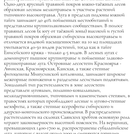
Одно-двух ярусный травяной покров южно-таёжных лесов
образован лесным мелкотравьем и участием растений
типичного высокотравья. Луга в пределах подзоны южной
тайги занимают до 40% пойменных местообитаний и
представлены крупнозлаковыми сообществами. В полосе
травяных лесов (к югу от таёжной зоны) высокий и густой
травяной покров образован сибирским высокотравьем и
отличается видовой насыщенностью: на 10 м2 площадках
учитывается 40-50 видов растений, тогда как в тайге
Енисейского кряжа - только 4-5 видов. В лесных лугах с
доминирует пышное крупнотравье и пойменные злаково-
крупнотравные луга. Островные лесостепи Красноярья -
Ачинская, Красноярская, Канская, а также степные
фитоценозы Минусинской котловины, занимают широкие
межгорные понижения и разделены лесистыми поднятиями.
Зональный тип растительности в зоне лесостепи
представлен луговыми, полынно-ковыльными,
мелкодерновинными, типичными и каменистыми степями, в
травостоях которых преобладают лесные и лугово-степные
мезофиты, а также степные ксерофиты сибирского и
даурско-монгольского происхождения. В распределении
растительности на склонах Саянских хребтов основную роль
играют закономерности высотной поясности. На вершинах,
превышающих 1400-1700 м, распространены субальпийские
луга, которые с высот около 2000 м сменяются горными