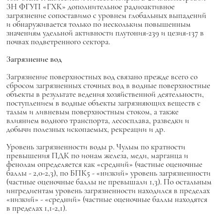
ЗН ФГУП «ГХК» дополнительное радиоактивное
загрязнение сопоставимо с уровнем глобальных выпадений
и обнаруживается только по нескольким повышенным
значениям удельной активности плутония-239 и цезия-137 в
почвах подветренного сектора.
Загрязнение вод
Загрязнение поверхностных вод связано прежде всего со
сбросом загрязненных сточных вод в водные поверхностные
объекты в результате ведения хозяйственной деятельности,
поступлением в водные объекты загрязняющих веществ с
талым и ливневым поверхностным стоком, а также
влиянием водного транспорта, лесосплава, разведки и
добычи полезных ископаемых, рекреации и др.
Уровень загрязненности воды р. Чулым по кратности
превышения ПДК по ионам железа, меди, марганца и
фенолам определяется как «средний» (частные оценочные
баллы - 2,0-2,3), по БПК5 - «низкий» уровень загрязненности
(частные оценочные баллы не превышали 1,3). По остальным
ингредиентам уровень загрязненности находился в пределах
«низкий» - «средний» (частные оценочные баллы находятся
в пределах 1,1-2,1).