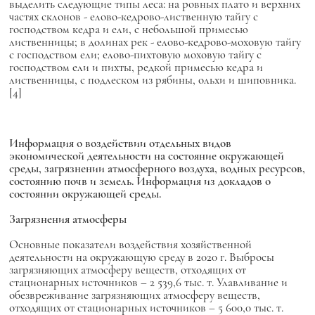
выделить следующие типы леса: на ровных плато и верхних
частях склонов - елово-кедрово-лиственную тайгу с
господством кедра и ели, с небольшой примесью
лиственницы; в долинах рек - елово-кедрово-моховую тайгу
с господством ели; елово-пихтовую моховую тайгу с
господством ели и пихты, редкой примесью кедра и
лиственницы, с подлеском из рябины, ольхи и шиповника.
[4]
Информация о воздействии отдельных видов
экономической деятельности на состояние окружающей
среды, загрязнении атмосферного воздуха, водных ресурсов,
состоянию почв и земель. Информация из докладов о
состоянии окружающей среды.
Загрязнения атмосферы
Основные показатели воздействия хозяйственной
деятельности на окружающую среду в 2020 г. Выбросы
загрязняющих атмосферу веществ, отходящих от
стационарных источников – 2 539,6 тыс. т. Улавливание и
обезвреживание загрязняющих атмосферу веществ,
отходящих от стационарных источников – 5 600,0 тыс. т.