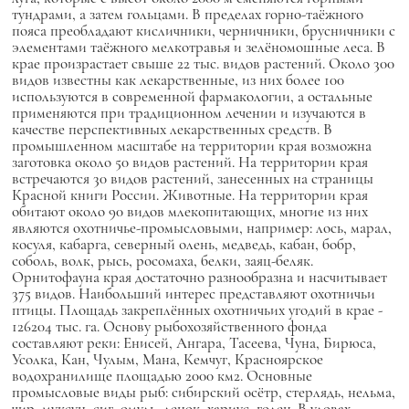
тундрами, а затем гольцами. В пределах горно-таёжного
пояса преобладают кисличники, черничники, брусничники с
элементами таёжного мелкотравья и зелёномошные леса. В
крае произрастает свыше 22 тыс. видов растений. Около 300
видов известны как лекарственные, из них более 100
используются в современной фармакологии, а остальные
применяются при традиционном лечении и изучаются в
качестве перспективных лекарственных средств. В
промышленном масштабе на территории края возможна
заготовка около 50 видов растений. На территории края
встречаются 30 видов растений, занесенных на страницы
Красной книги России. Животные. На территории края
обитают около 90 видов млекопитающих, многие из них
являются охотничье-промысловыми, например: лось, марал,
косуля, кабарга, северный олень, медведь, кабан, бобр,
соболь, волк, рысь, росомаха, белки, заяц-беляк.
Орнитофауна края достаточно разнообразна и насчитывает
375 видов. Наибольший интерес представляют охотничьи
птицы. Площадь закреплённых охотничьих угодий в крае -
126204 тыс. га. Основу рыбохозяйственного фонда
составляют реки: Енисей, Ангара, Тасеева, Чуна, Бирюса,
Усолка, Кан, Чулым, Мана, Кемчуг, Красноярское
водохранилище площадью 2000 км2. Основные
промысловые виды рыб: сибирский осётр, стерлядь, нельма,
чир, муксун, сиг, омуль, ленок, хариус, голец. В уловах