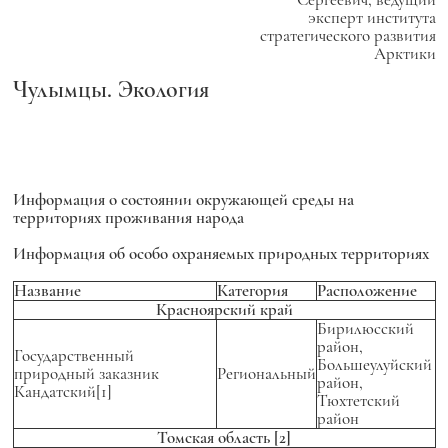
эксперт института
стратегического развития
Арктики
Чулымцы. Экология
Информация о состоянии окружающей среды на
территориях проживания народа
Информация об особо охраняемых природных территориях
Название
Категория
Расположение
Красноярский край
Бирилюсский
район,
Государственный
Большеулуйский
природный заказник
Региональный
район,
Кандатский[1]
Тюхтетский
район
Томская область
[2]