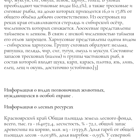
преобладают частиковые виды (62,2%), а также тресковые и
сиговые рыбы, на долю которых приходится 16,0 и 17,8% от
общего объёма добычи соответственно. Из осетровых на
реках края отлавливаются стерлядь и сибирский осётр,
численность которых снижается. Лососевые представлены
тайменем и ленком. В связи с низкой численностью тайменя
его отлов запрещен. Хариусовые представлены одним видом
- сибирским хариусом. Группу сиговых образуют: нельма,
ряпушка, пелядь, чир, сиг, тугун, омуль и муксун. Состояние
запасов тресковых (налим) и группы частиковых рыб, в
состав которой входят щука, карп, карась, плотва, язь, линь,
елец, лещ и окунь, достаточно устойчиво.[3]
Информация о видах позвоночных животных,
нуждающихся в особой охране
.
Информация о лесных ресурсах
Красноярский край Общая площадь земель лесного фонда,
всего, тыс. га - 164072,4, лесистость, % - 72,1, общий запас
древесины на корню, млн. м3 - 11939,8. Доля гарей от общей
площади лесов - 0,0138%, доля вырубок - 0,93%. У северной