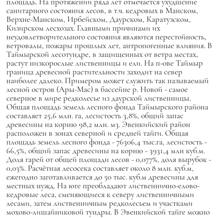
площадь. На протяжении ряда лет отмечается ухудшение
санитарного состояния лесов, в т.ч. кедровых в Манском,
Верхне-Манском, Ирбейском, Даурcком, Каратузском,
Кизирском лесхозах. Главными причинами их
неудовлетворительного состояния являются перестойность,
ветровалы, пожары прошлых лет, антропогенные влияния. В
Таймырской лесотундре, в защищенных от ветра местах,
растут низкорослые лиственницы и ели. На п-ове Таймыр
граница древесной растительности заходит на север
наиболее далеко. Примером может служить так называемый
лесной остров (Ары-Мас) в бассейне р. Новой - самое
северное в мире редколесье из даурской лиственницы.
Общая площадь земель лесного фонда Таймырского района
составляет 25,6 млн. га, лесистость 3,8%, общий запас
древесины на корню 98,2 млн. м3. Эвенкийский район
расположен в зонах северной и средней тайги. Общая
площадь земель лесного фонда - 76306,4 тыс.га, лесистость -
66,5%, общий запас древесины на корню - 3931,4 млн куб.м.
Доля гарей от общей площади лесов - 0,077%, доля вырубок -
0,03%. Расчётная лесосека составляет около 8 млн. куб.м,
ежегодно заготавливается до 50 тыс. куб.м древесины для
местных нужд. На юге преобладают лиственнично-елово-
кедровые леса, сменяющиеся к северу лиственничными
лесами, затем лиственничным редколесьем и участками
мохово-лишайниковой тундры. В Эвенкийской тайге можно