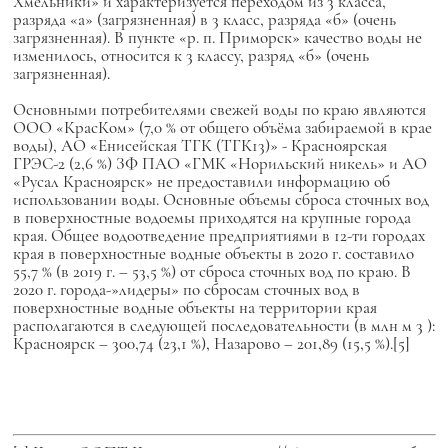
Хмельники» и характеризуется переходом из 3 класса,
разряда «а» (загрязненная) в 3 класс, разряда «б» (очень
загрязненная). В пункте «р. п. Приморск» качество воды не
изменилось, относится к 3 классу, разряд «б» (очень
загрязненная).
Основными потребителями свежей воды по краю являются
ООО «КрасКом» (7,0 % от общего объёма забираемой в крае
воды), АО «Енисейская ТГК (ТГК13)» - Красноярская
ГРЭС-2 (2,6 %) ЗФ ПАО «ГМК «Норильский никель» и АО
«Русал Красноярск» не предоставили информацию об
использовании воды. Основные объемы сброса сточных вод
в поверхностные водоемы приходятся на крупные города
края. Общее водоотведение предприятиями в 12-ти городах
края в поверхностные водные объекты в 2020 г. составило
55,7 % (в 2019 г. – 53,5 %) от сброса сточных вод по краю. В
2020 г. города-»лидеры» по сбросам сточных вод в
поверхностные водные объекты на территории края
располагаются в следующей последовательности (в млн м 3 ):
Красноярск – 300,74 (23,1 %), Назарово – 201,89 (15,5 %).[5]