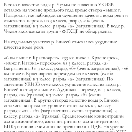
В 2020 г. качество воды р. Чулым по значению УКИЗВ
осталось на уровне прошлого года кроме створа «выше г.
Назарово», где наблюдается улучшение качества воды реки и
отмечается переход из 3 класса, разряд «б» (очень
загрязненная) в 3 класс, разряд «а» (загрязненная). В воде р.
Чулым ядохимикаты групп - α-ГХЦГ не обнаружены.
На отдельных участках р. Енисей отмечалось ухудшение
качества воды реки.
«6 км выше г. Красноярск», «33 км ниже г. Красноярск»,
«ниже г. Игарка» переходом из 3 класса, разряд «а»
(загрязненная) в 3 класс, разряд «б» (очень загрязненная); - «6
км ниже г. Красноярск» переходом из 2 класса, (слабо
загрязненная) в 3 класс, разряд «а» (загрязненная). По
значению УКИЗВ отмечалось улучшение качества воды р.
Енисей в створе «выше г. Дудинка» - переход из 4 класса,
разряд «а» (грязная) в 3 класс, разряд «б» (очень
загрязненная). В других створах качество воды р. Енисей
осталось на прежнем уровне и относилось к 3 классу,
разряды «а» - «б» (загрязненная - очень загрязненная), 4
классу, разряд «а» (грязная). Среднегодовые концентрации
азота аммонийного, азота нитритного, азота нитратного,
БПК5 и ионов алюминия не превышали 1 ПДК. На уровне
прошлого года остались среднегодовые концентрации ХПК