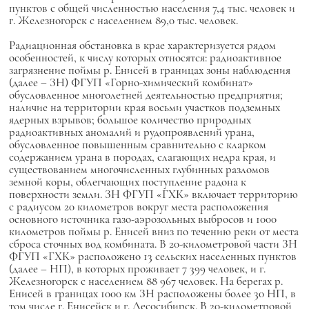
пунктов с общей численностью населения 7,4 тыс. человек и
г. Железногорск с населением 89,0 тыс. человек.
Радиационная обстановка в крае характеризуется рядом
особенностей, к числу которых относятся: радиоактивное
загрязнение поймы р. Енисей в границах зоны наблюдения
(далее – ЗН) ФГУП «Горно-химический комбинат»
обусловленное многолетней деятельностью предприятия;
наличие на территории края восьми участков подземных
ядерных взрывов; большое количество природных
радиоактивных аномалий и рудопроявлений урана,
обусловленное повышенным сравнительно с кларком
содержанием урана в породах, слагающих недра края, и
существованием многочисленных глубинных разломов
земной коры, облегчающих поступление радона к
поверхности земли. ЗН ФГУП «ГХК» включает территорию
с радиусом 20 километров вокруг места расположения
основного источника газо-аэрозольных выбросов и 1000
километров поймы р. Енисей вниз по течению реки от места
сброса сточных вод комбината. В 20-километровой части ЗН
ФГУП «ГХК» расположено 13 сельских населенных пунктов
(далее – НП), в которых проживает 7 399 человек, и г.
Железногорск с населением 88 967 человек. На берегах р.
Енисей в границах 1000 км ЗН расположены более 30 НП, в
том числе г. Енисейск и г. Лесосибирск. В 20-километровой