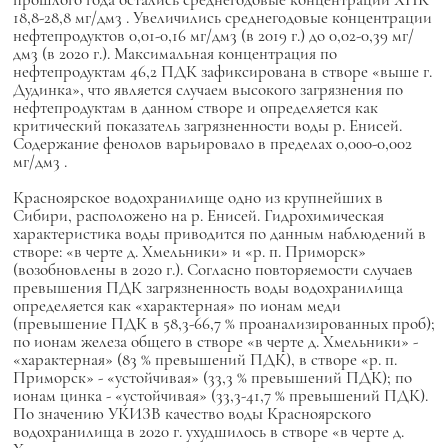
18,8-28,8 мг/дм3 . Увеличились среднегодовые концентрации
нефтепродуктов 0,01-0,16 мг/дм3 (в 2019 г.) до 0,02-0,39 мг/
дм3 (в 2020 г.). Максимальная концентрация по
нефтепродуктам 46,2 ПДК зафиксирована в створе «выше г.
Дудинка», что является случаем высокого загрязнения по
нефтепродуктам в данном створе и определяется как
критический показатель загрязненности воды р. Енисей.
Содержание фенолов варьировало в пределах 0,000-0,002
мг/дм3 .
Красноярское водохранилище одно из крупнейших в
Сибири, расположено на р. Енисей. Гидрохимическая
характеристика воды приводится по данным наблюдений в
створе: «в черте д. Хмельники» и «р. п. Приморск»
(возобновлены в 2020 г.). Согласно повторяемости случаев
превышения ПДК загрязненность воды водохранилища
определяется как «характерная» по ионам меди
(превышение ПДК в 58,3-66,7 % проанализированных проб);
по ионам железа общего в створе «в черте д. Хмельники» -
«характерная» (83 % превышений ПДК), в створе «р. п.
Приморск» - «устойчивая» (33,3 % превышений ПДК); по
ионам цинка - «устойчивая» (33,3-41,7 % превышений ПДК).
По значению УКИЗВ качество воды Красноярского
водохранилища в 2020 г. ухудшилось в створе «в черте д.