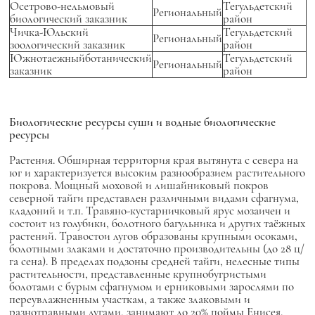
Осетрово-нельмовый
Тегульдетский
Региональный
биологический заказник
район
Чичка-Юльский
Тегульдетский
Региональный
зоологический заказник
район
Южнотаежныйботанический
Тегульдетский
Региональный
заказник
район
Биологические ресурсы суши и водные биологические
ресурсы
Растения. Обширная территория края вытянута с севера на
юг и характеризуется высоким разнообразием растительного
покрова. Мощный моховой и лишайниковый покров
северной тайги представлен различными видами сфагнума,
кладоний и т.п. Травяно-кустарничковый ярус мозаичен и
состоит из голубики, болотного багульника и других таёжных
растений. Травостои лугов образованы крупными осоками,
болотными злаками и достаточно производительны (до 28 ц/
га сена). В пределах подзоны средней тайги, нелесные типы
растительности, представленные крупнобугристыми
болотами с бурым сфагнумом и ерниковыми зарослями по
переувлажненным участкам, а также злаковыми и
разнотравными лугами, занимают до 20% поймы Енисея.