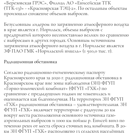
«Березовская ГРЭС», Филиал АО «Енисейская ТГК
(ТГК-13)» - «Красноярская ТЭЦ-2». По остальным объектам
произошло снижение объемов выбросов.
Безусловным лидером по загрязнению атмосферного воздуха
в крае является г. Норильск, объемы выбросов с
предприятий которого несопоставимо велики по сравнению
с выбросами в других городах. Основным источником
загрязнения атмосферного воздуха в г. Норильске является
ЗФ ПАО ГМК «Норильский никель» (1 910,0 тыс. т).
Радиационная обстановка
Согласно радиационно-гигиеническому паспорту
Красноярского края за 2020 г. радиационная обстановка в
Красноярском крае вне зоны наблюдения (ЗН) ФГУП
«Горно-химический комбинат» (ФГУП «ГХК») по
сравнению с предыдущими годами не изменилась и
оценивается как благополучная. На территории ЗН ФГУП
«ГХК» радиационная обстановка – удовлетворительная. ЗН
ФГУП «ГХК» включает территорию с радиусом 20 км
вокруг места расположения основного источника газо-
аэрозольных выбросов и 1000 км поймы р. Енисей вниз по
течению реки от места сброса сточных вод комбината. В 20-
км ЗН ФГУП «ГХК» расположено 13 сельских населённых