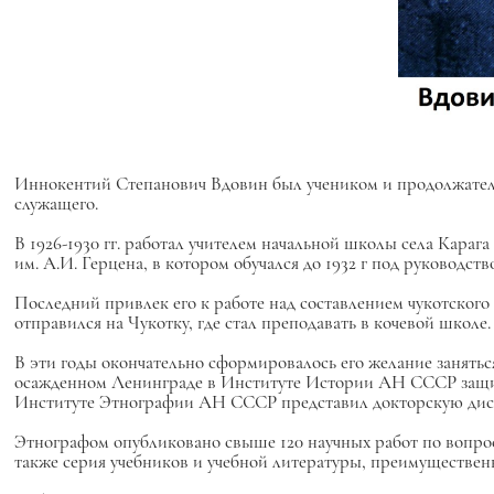
Иннокентий Степанович Вдовин был учеником и продолжателем д
служащего.
В 1926-1930 гг. работал учителем начальной школы села Караг
им. А.И. Герцена, в котором обучался до 1932 г под руководство
Последний привлек его к работе над составлением чукотского 
отправился на Чукотку, где стал преподавать в кочевой школе.
В эти годы окончательно сформировалось его желание заняться
осажденном Ленинграде в Институте Истории АН СССР защитил
Институте Этнографии АН СССР представил докторскую дисс
Этнографом опубликовано свыше 120 научных работ по вопроса
также серия учебников и учебной литературы, преимущественн