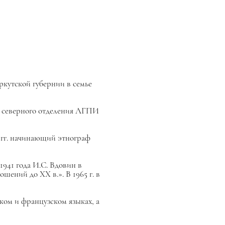
ркутской губернии в семье
том северного отделения ЛГПИ
 гг. начинающий этнограф
1941 года И.С. Вдовин в
ний до XX в.». В 1965 г. в
ком и французском языках, а