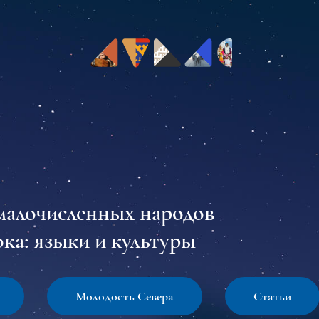
малочисленных народов
ка: языки и культуры
Молодость Севера
Статьи