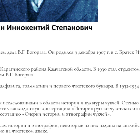
ела В.Г. Богораза. Он родился 9 декабря 1907 г. в с. Братск И
а Карагинского района Камчатской области. В 1930 стал студен
м В.Г. Богораза.
алфавита, грамматики и первого чукотского букваря. В 1932-1934
 исследованиями в области истории и культуры чукчей. Осенью 
 кандидатскую диссертацию «История русско-чукотских отноше
ертацию «Очерки истории и этнографии чукчей».
м истории и этнографии, некоторые из них изданы на английс
о на чукотском языке.