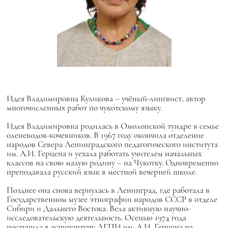
Идея Владимировна Куликова – учёный-лингвист, автор
многочисленных работ по чукотскому языку.
Идея Владимировна родилась в Омолонской тундре в семье
оленеводов-кочевников. В 1967 году окончила отделение
народов Севера Ленинградского педагогического института
им. А.И. Герцена и уехала работать учителем начальных
классов на свою малую родину – на Чукотку. Одновременно
преподавала русский язык в местной вечерней школе.
Позднее она снова вернулась в Ленинград, где работала в
Государственном музее этнографии народов СССР в отделе
Сибири и Дальнего Востока. Вела активную научно-
исследовательскую деятельность. Осенью 1974 года
поступила в аспирантуру ЛГПИ им. А.И. Герцена на