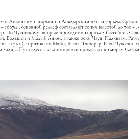
ским и Анюйским нагорьями и Анадырским плоскогорьем. Средн
 – 1887м); основной рельеф составляют сопки высотой до 700 м
ер. По Чукотскому нагорью проходит водораздел бассейнов Сев
н, Большой и Малый Анюй, а также реки Чаун, Паляваам, Рауч
й 1117 км) с притоками Майн, Белая, Танюрер. Реки Чукотки,
оходны. Пути здесь с давних времен пролегают по морям (для м