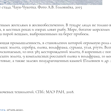
стада. Чаун-Чукотка. Фото А.В. Головнёва, 2015
ными жителями в жизнеобеспечении. В тундре люди не только в
ы, в местных реках и озерах ловят рыбу. Море, богатое морским
 а порой вещами, выброшенными на берег прибоем.
ающая промышленность, в становлении которой огромную роль 
ых: золота, серебра, олова, вольфрама, сурьмы, угля, ртути. Вс
х ископаемых, из них 385 месторождений золота, 8 коренных с по
ыпи золота, 9 комплексных россыпей олова и вольфрама, 10 мес
вые, а также залежи полудрагоценных камней (Головнев и др. 20
 кочевых технологий. СПб.: МАЭ РАН, 2018.
уга.
07.09.2021.