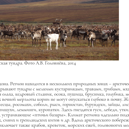
кая тундра. Фото А.В. Головнёва, 2014
на. Регион находится в нескольких природных зонах – арктичес
покрывают тундры с мелкими кустарниками, травами, грибами, мх
 ольха, кедровый стланик, осока, пушица, брусника, голубика,
х вечной мерзлоты корни не могут опускаться глубоко в почву.
есцы, росомахи, соболи, рыси, горностаи, бурундуки, зайцы, ли
щухи, лемминги, куропатки. Здесь гнездятся гуси, лебеди, утки
и, устраивающие «птичьи базары». Климат региона идеально под
х, синих и гренландских китов и др. Вдоль арктического побереж
ключает также крабов, креветок, морских ежей, головоногих мо