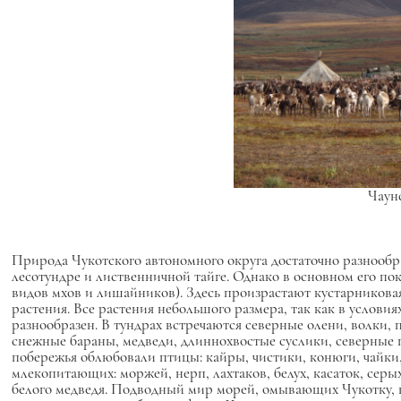
Чаунс
Природа Чукотского автономного округа достаточно разнообраз
лесотундре и лиственничной тайге. Однако в основном его 
видов мхов и лишайников). Здесь произрастают кустарниковая
растения. Все растения небольшого размера, так как в условия
разнообразен. В тундрах встречаются северные олени, волки, п
снежные бараны, медведи, длиннохвостые суслики, северные пи
побережья облюбовали птицы: кайры, чистики, конюги, чайк
млекопитающих: моржей, нерп, лахтаков, белух, касаток, серы
белого медведя. Подводный мир морей, омывающих Чукотку, в