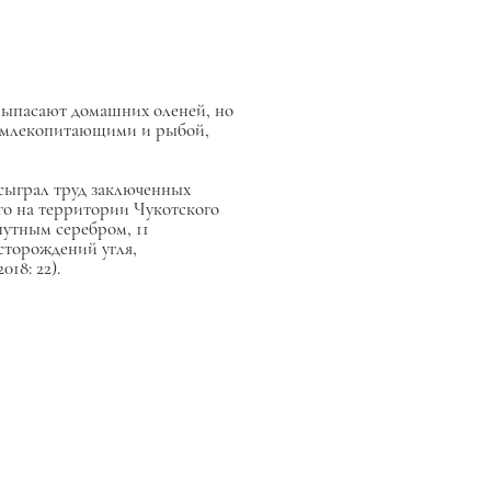
ыпасают домашних оленей, но
и млекопитающими и рыбой,
сыграл труд заключенных
его на территории Чукотского
путным серебром, 11
торождений угля,
18: 22).