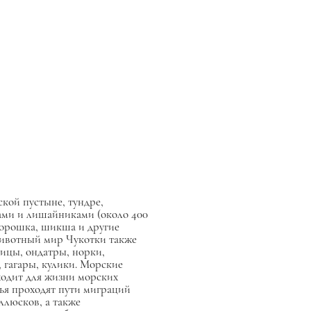
кой пустыне, тундре,
ами и лишайниками (около 400
 морошка, шикша и другие
 Животный мир Чукотки также
сицы, ондатры, норки,
, гагары, кулики. Морские
ходит для жизни морских
ья проходят пути миграций
ллюсков, а также