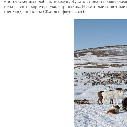
многочисленных рыб: ихтиофауну Чукотки представляют океанич
гольцы, сиги, хариус, щука, чир, налим. Некоторые животные 
гренландский киты (Флора и фауна 2021).