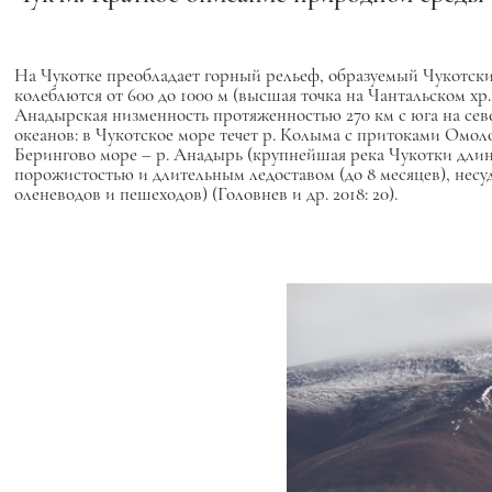
На Чукотке преобладает горный рельеф, образуемый Чукот
колеблются от 600 до 1000 м (высшая точка на Чантальском хр.
Анадырская низменность протяженностью 270 км с юга на сев
океанов: в Чукотское море течет р. Колыма с притоками Омоло
Берингово море – р. Анадырь (крупнейшая река Чукотки длино
порожистостью и длительным ледоставом (до 8 месяцев), несуд
оленеводов и пешеходов) (Головнев и др. 2018: 20).