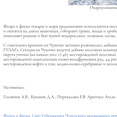
Окарауливание 
Флора и фауна тундры и моря традиционно используются мест
и охотятся на диких животных, собирают травы, ягоды и гриб
пополняет рацион и быт чукчей водорослями, плавным лесом,
С советского времени на Чукотке активно развивалась добыв
ГУЛАГа. Сегодня на Чукотке ведется добыча полезных ископаем
округа учтены (на начало 2012 г.) 467 месторождений полезны
месторождений комплексных олово-вольфрамовых руд, 44 росс
месторождения нефти и газа, медно-олово-серебряные и цеолито
Источники:
Головнев А.В., Куканов Д.А., Перевалова Е.В. Арктика: Атлас
Флора и фауна. Сайт Губернатора Чукотского автономного окр