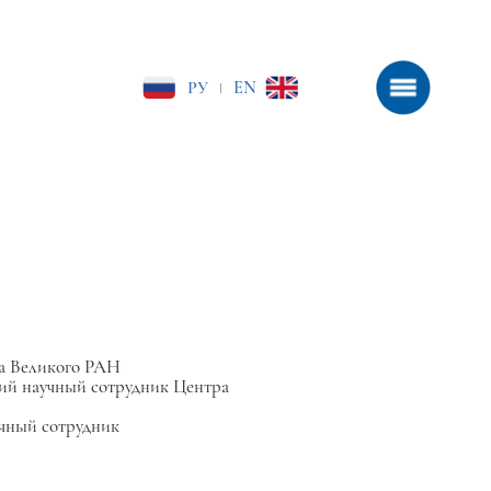
РУ
EN
|
ра Великого РАН
ий научный сотрудник Центра
чный сотрудник