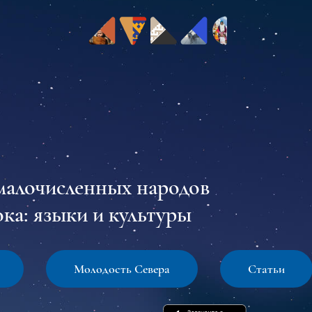
малочисленных народов
ка: языки и культуры
Молодость Севера
Статьи