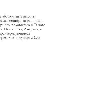
ие абсолютные высоты
; самая обширная равнина –
ерного Ледовитого и Тихого
уа, Пегтымель, Амгуэма, в
 характеризующиеся
ореходов) и тундрам (для