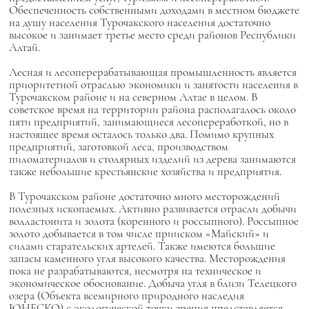
Обеспеченность собственными доходами в местном бюджете
на душу населения Турочакского населения достаточно
высокое и занимает третье место среди районов Республики
Алтай.
Лесная и лесоперерабатывающая промышленность является
приоритетной отраслью экономики и занятости населения в
Турочакском районе и на северном Алтае в целом. В
советское время на территории района располагалось около
пяти предприятий, занимающиеся лесопереработкой, но в
настоящее время осталось только два. Помимо крупных
предприятий, заготовкой леса, производством
пиломатериалов и столярных изделий из дерева занимаются
также небольшие крестьянские хозяйства и предприятия.
В Турочакском районе достаточно много месторождений
полезных ископаемых. Активно развивается отрасли добычи
волластонита и золота (коренного и россыпного). Россыпное
золото добывается в том числе прииском «Майский» и
силами старательских артелей. Также имеются большие
запасы каменного угля высокого качества. Месторождения
пока не разрабатываются, несмотря на техническое и
экономическое обоснование. Добыча угля в близи Телецкого
озера (Объекта всемирного природного наследия
ЮНЕСКО) с экологической точки зрения представляется