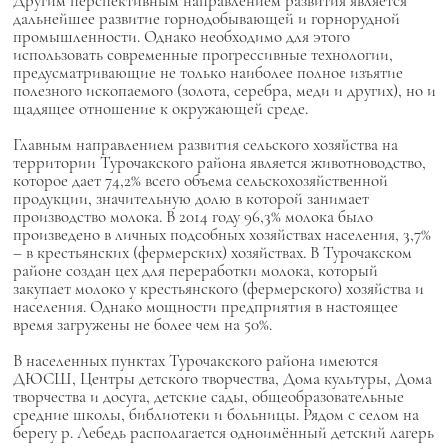
Другим перспективным направлением развития является
дальнейшее развитие горнодобывающей и горнорудной
промышленности. Однако необходимо для этого
использовать современные прогрессивные технологии,
предусматривающие не только наиболее полное изъятие
полезного ископаемого (золота, серебра, меди и других), но и
щадящее отношение к окружающей среде.
Главным направлением развития сельского хозяйства на
территории Турочакского района является животноводство,
которое дает 74,2% всего объема сельскохозяйственной
продукции, значительную долю в которой занимает
производство молока. В 2014 году 96,3% молока было
произведено в личных подсобных хозяйствах населения, 3,7%
– в крестьянских (фермерских) хозяйствах. В Турочакском
районе создан цех для переработки молока, который
закупает молоко у крестьянского (фермерского) хозяйства и
населения. Однако мощности предприятия в настоящее
время загружены не более чем на 50%.
В населенных пунктах Турочакского района имеются
ДЮСШ, Центры детского творчества, Дома культуры, Дома
творчества и досуга, детские сады, общеобразовательные
средние школы, библиотеки и больницы. Рядом с селом на
берегу р. Лебедь располагается одноимённый детский лагерь