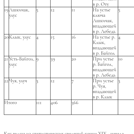
в р. Оту
19
Ашкичак,
5
12
11
На устье
5
улус
ключа
Ашкичак,
впадающей
в р. Лебедь
20
Клык, улус
4
15
16
На устье р.
4
Клык,
впадающей
в р. Байгол
21
Усть-Байгол,
9
39
20
При устье
10
улус
р. Байгол,
впадающей
в р. Лебедь
22
Чуя, улуч
3
12
7
При устье
3
р. Чуя,
впадающей
в р. Клык
Итого
111
406
366
Как видно из статистических сведений конца XIX - начала