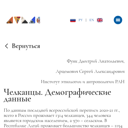
РУ
|
EN
Вернуться
Функ Дмитрий Анатольевич,
Арцемович Сергей Александрович
Институт этнологии и антропологии РАН
Челканцы. Демографические
данные
По данным последней всероссийской переписи 2020-21 гг.,
всего в России проживает 1314 челканцев, 344 человека
являются городским населением, а 970 – сельским. В
Республике Алтай проживает большинство челканцев – 1194