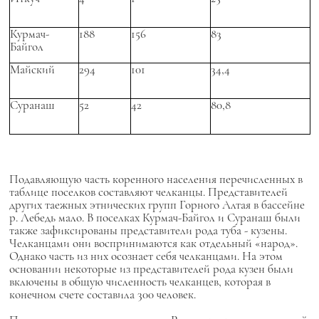
Курмач-
188
156
83
Байгол
Майский
294
101
34,4
Суранаш
52
42
80,8
Подавляющую часть коренного населения перечисленных в
таблице поселков составляют челканцы. Представителей
других таежных этнических групп Горного Алтая в бассейне
р. Лебедь мало. В поселках Курмач-Байгол и Суранаш были
также зафиксированы представители рода туба - кузены.
Челканцами они воспринимаются как отдельный «народ».
Однако часть из них осознает себя челканцами. На этом
основании некоторые из представителей рода кузен были
включены в общую численность челканцев, которая в
конечном счете составила 300 человек.