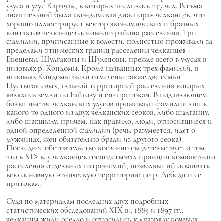
улуса и улус Карачам, в которых числилось 247 чел. Весьма
значительной была «кондомская диаспора» челканцев, что
хорошо иллюстрирует вектор экономических и брачных
контактов челканцев основного района расселения. Три
фамилии, приписанные к волости, полностью проживали за
пределами этнических границ расселения челканцев -
Екешевы, Шулгаковы и Шулеповы, прежде всего в улусах в
низовьях р. Кондомы. Кроме названных трех фамилий, в
низовьях Кондомы были отмечены также две семьи
Пустыгашевых, главной территорией расселения которых
являлись земли по Байголу и его притокам. В подавляющем
большинстве челканских улусов проживали фамилии лишь
какого-то одного из двух челканских сеоков, либо шалганну,
либо шакшылу, причем, как правило, люди, относившиеся к
одной определенной фамилии (речь, разумеется, идет о
мужчинах; жен обязательно брали из другого сеока).
Последнее обстоятельство косвенно свидетельствует о том,
что в XIX в. у челканцев господствовал принцип компактного
расселения отдельных патронимий, позволявший осваивать
всю основную этническую территорию по р. Лебеди и ее
притокам.
Судя по материалам последних двух подробных
статистических обследований XIX в., 1889 и 1897 гг.,
челканцы жили оседло и относились к «разряду кочевых