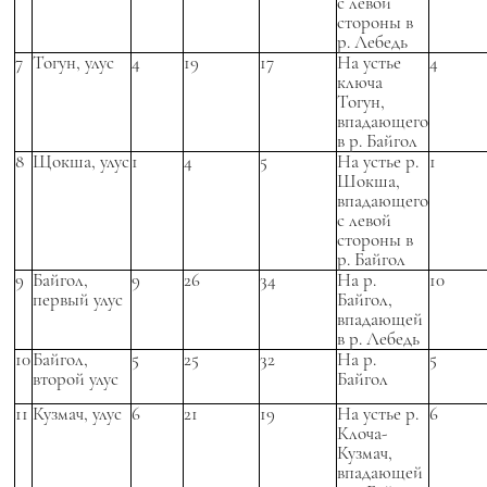
с левой
стороны в
р. Лебедь
7
Тогун, улус
4
19
17
На устье
4
ключа
Тогун,
впадающего
в р. Байгол
8
Щокша, улус
1
4
5
На устье р.
1
Шокша,
впадающего
с левой
стороны в
р. Байгол
9
Байгол,
9
26
34
На р.
10
первый улус
Байгол,
впадающей
в р. Лебедь
10
Байгол,
5
25
32
На р.
5
второй улус
Байгол
11
Кузмач, улус
6
21
19
На устье р.
6
Клоча-
Кузмач,
впадающей