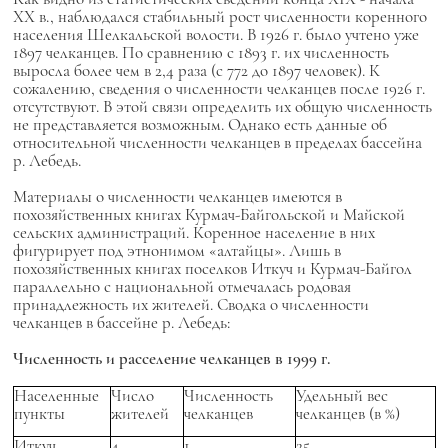
XX в., наблюдался стабильный рост численности коренного
населения Шелкальской волости. В 1926 г. было учтено уже
1897 челканцев. По сравнению с 1893 г. их численность
выросла более чем в 2,4 раза (с 772 до 1897 человек). К
сожалению, сведения о численности челканцев после 1926 г.
отсутствуют. В этой связи определить их общую численность
не представляется возможным. Однако есть данные об
относительной численности челканцев в пределах бассейна
р. Лебедь.
Материалы о численности челканцев имеются в
похозяйственных книгах Курмач-Байгольской и Майской
сельских администраций. Коренное население в них
фигурирует под этнонимом «алтайцы». Лишь в
похозяйственных книгах поселков Иткуч и Курмач-Байгол
параллельно с национальной отмечалась родовая
принадлежность их жителей. Сводка о численности
челканцев в бассейне р. Лебедь:
Численность и расселение челканцев в 1999 г.
Населенные
Число
Численность
Удельный вес
пункты
жителей
челканцев
челканцев (в %)
Иткуч
4
1
25