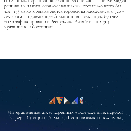
По данным переписи населения России 2002 г., число людей,
решивших назвать себя «челканцами», составило всего 855
чел., 135 из которых являются городским населением и 720 -
сельским. Подавляющее большинство челканцев, 830 чел.,
было зафиксировано в Республике Алтай: из них 364 -
мужчины и 466 женщин.
Интерактивный атлас коренных малочисленных народов
Севера, Сибири и Дальнего Востока: языки и культуры