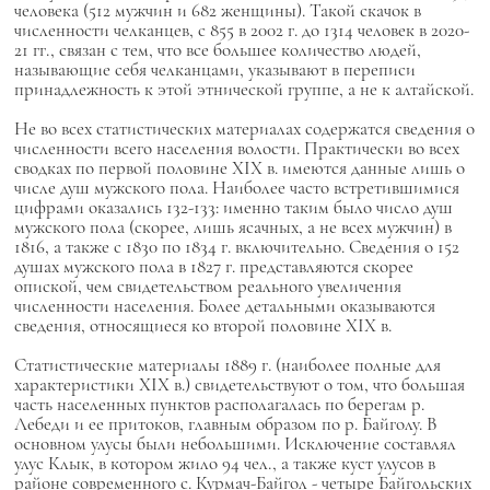
человека (512 мужчин и 682 женщины). Такой скачок в
численности челканцев, с 855 в 2002 г. до 1314 человек в 2020-
21 гг., связан с тем, что все большее количество людей,
называющие себя челканцами, указывают в переписи
принадлежность к этой этнической группе, а не к алтайской.
Не во всех статистических материалах содержатся сведения о
численности всего населения волости. Практически во всех
сводках по первой половине XIX в. имеются данные лишь о
числе душ мужского пола. Наиболее часто встретившимися
цифрами оказались 132-133: именно таким было число душ
мужского пола (скорее, лишь ясачных, а не всех мужчин) в
1816, а также с 1830 по 1834 г. включительно. Сведения о 152
душах мужского пола в 1827 г. представляются скорее
опиской, чем свидетельством реального увеличения
численности населения. Более детальными оказываются
сведения, относящиеся ко второй половине XIX в.
Статистические материалы 1889 г. (наиболее полные для
характеристики XIX в.) свидетельствуют о том, что большая
часть населенных пунктов располагалась по берегам р.
Лебеди и ее притоков, главным образом по р. Байголу. В
основном улусы были небольшими. Исключение составлял
улус Клык, в котором жило 94 чел., а также куст улусов в
районе современного с. Курмач-Байгол - четыре Байгольских