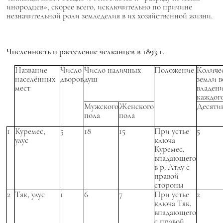
инородцев», скорее всего, исключительно по причине
незначительной роли земледелия в их хозяйственной жизни.
Численность и расселение челканцев в 1893 г.
Название
Число
Число наличных
Положение
Количе
населённых
дворов
душ
земли в
мест
владен
каждого
Мужского
Женского
Десяти
пола
пола
1
Куремес,
5
18
15
При устье
5
улус
ключа
Куремес,
впадающего
в р. Атлу с
правой
стороны
2
Тяк, улус
1
6
7
При устье
2
ключа Тяк,
впадающего
с правой