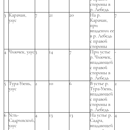
стороны в
р. Лебедь
3
Карачан,
7
21
20
На р.
7
улус
Карачан,
при
впадении ее
в р. Лебедь
с правой
стороны
4
Чиючек, улус
3
14
7
При устье
-
р. Чиючек,
впадающей
с правой
стороны в
р. Лебедь
5
Тура-Узень,
2
10
6
В устье р.
2
улус
Тура-Узень,
впадающей
с правой
стороны в
р. Лебедь
6
Усть-
4
13
13
На устье р.
4
Садринский,
Садра,
улус
впадающей