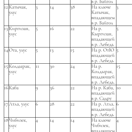
в р. Байгол
12
Катычак,
3
14
38
На ключе
3
улус
Катычак,
впадающем
в р. Байгол
13
Киргизан,
5
16
22
На р.
5
улус
Кыргизан,
впадающей
в р. Лебедь
14
Ота, улус
5
13
15
На р. ОтЮ
5
впадающей
в р. Лебедь
15
Колдырак,
11
30
24
На р.
15
улус
Колдырак,
впадающей
в р. Лебедь.
16
Каба
9
36
22
На р. Каба,
10
впадающей
в р. Садру
17
Атла, улус
6
28
22
На р. Атла,
6
впадающей
в р. Лебедь
18
Чибизек,
4
14
14
На ключе
4
улус
Чибизек,
впадающем