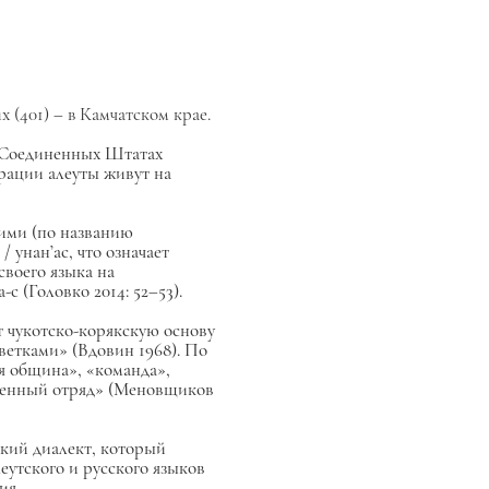
 (401) – в Камчатском крае.
В Соединенных Штатах
рации алеуты живут на
кими (по названию
унан’ас, что означает
воего языка на
 (Головко 2014: 52–53).
т чукотско-корякскую основу
 ветками» (Вдовин 1968). По
ая община», «команда»,
военный отряд» (Меновщиков
ий диалект, который
еутского и русского языков
ия.