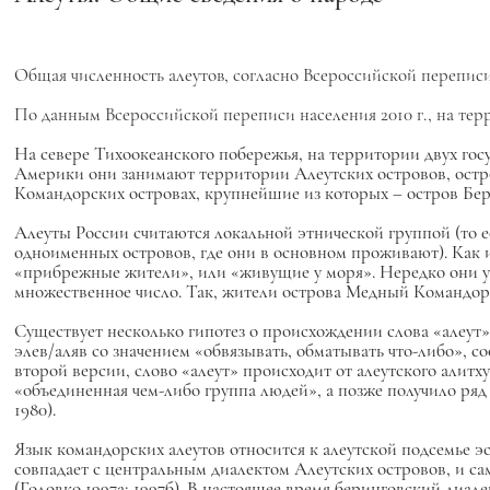
Общая численность алеутов, согласно Всероссийской переписи на
По данным Всероссийской переписи населения 2010 г., на тер
На севере Тихоокеанского побережья, на территории двух го
Америки они занимают территории Алеутских островов, остро
Командорских островах, крупнейшие из которых – остров Бер
Алеуты России считаются локальной этнической группой (то
одноименных островов, где они в основном проживают). Как и 
«прибрежные жители», или «живущие у моря». Нередко они упо
множественное число. Так, жители острова Медный Командорск
Существует несколько гипотез о происхождении слова «алеут»,
элев/аляв со значением «обвязывать, обматывать что-либо», со
второй версии, слово «алеут» происходит от алеутского алитх
«объединенная чем-либо группа людей», а позже получило ряд
1980).
Язык командорских алеутов относится к алеутской подсемье э
совпадает с центральным диалектом Алеутских островов, и сам
(Головко 1997а; 1997б). В настоящее время беринговский диале