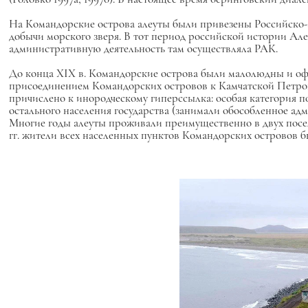
На Командорские острова алеуты были привезены Российско-ам
добычи морского зверя. В тот период российской истории Але
административную деятельность там осуществляла РАК.
До конца XIX в. Командорские острова были малолюдны и оф
присоединением Командорских островов к Камчатской Петропа
причислено к инородческому гиперссылка: особая категория п
остального населения государства (занимали обособленное а
Многие годы алеуты проживали преимущественно в двух поселе
гг. жители всех населенных пунктов Командорских островов б