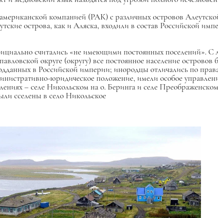
ериканской компанией (РАК) с различных островов Алеутской 
утские острова, как и Аляска, входили в состав Российской имп
ициально считались «не имеющими постоянных поселений». С 
вловской округе (округу) все постоянное население островов 
одданных в Российской империи; инородцы отличались по прав
дминистративно-юридическое положение, имели особое управлени
ниях – селе Никольском на о. Беринга и селе Преображенском 
ыли сселены в село Никольское