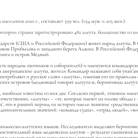
селения 2020 г., составляет 399 чел. (194 муж. и 205 жен.).
ритории страны зарегистрировано 482 алеута, большинство из них
сударств (США и Российской Федерации) живет народ алеуты. 
вов Прибылова и западного берега Аляски. В Российской Феде
инга и остров Медный.
 есть народом охотников и собирателей) и именуются командорс
американские алеуты, жители Командор называют себя унан’ан / 
требляют и русское слово «алеуты», изменяя его по правилам с
их островов (медновцы) говорят алеуута-н, беринговцы алеуута-с
 наиболее известны из них две. Согласно первой, этноним имее
ответственно, «алеуты» – «те, которые имеют на голове ободы с
ух’, что в ранний период их истории имело значение «родственн
 дополнительных значений: «команда судна», «отряд людей», «
скимосско-алеутских языков. Исследователи выделяют беринговск
остоятельный язык медновских алеутов – результат смешения ал
кт и медновский язык находятся под угрозой полного исчезновен