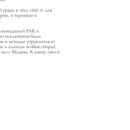
гряды в 1825–1826 гг. для
ерии, и торговую и
ликвидацией РАК и
без исключения было
ам и методам управления от
е и платили особые сборы).
на о. Медном. К концу 1960-х