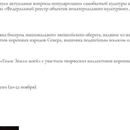
нули актуальные вопросы популяризации самобытной культуры
ы «Федеральный реестр объектов нематериального культурного 
вка бисером национального эвенкийского оберега, валяние из н
тов коренных народов Севера, вышивка подшейным волосом ол
Голос Земли моей» с участием творческих коллективов коренн
ни (20-22 ноября).