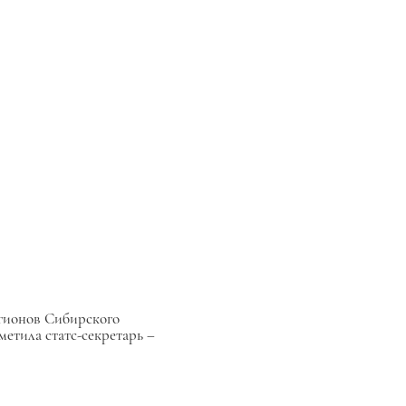
егионов Сибирского
метила статс-секретарь –