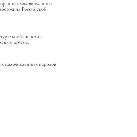
 коренных малочисленных
достояния Российской
атуральной шерсти с
еня и другие.
ых малочисленных народов